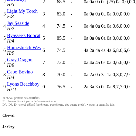
2
2
68.5
-
0
a
0
a
0
a
0
a
(25)
0
a
0,0,0,0
H/5
Light My Torch
3
3
63.0
-
0
a
0
a
0
a
0
a
0
a
0,0,0,0,0
F/8
Jay Seaside
4
4
74.5
-
0
a
4
a
0
a
0
a
0
a
0,6,0,0,0
H/7
Byassee's Bobcat
5
5
85.5
-
0
a
0
a
0
a
0
a
0
a
0,0,0,0,0
H/4
Homestretch Wes
6
6
74.5
-
4
a
2
a
4
a
4
a
4
a
6,8,6,6,6
H/9
Gray Dragon
7
7
72.0
-
0
a
4
a
4
a
0
a
0
a
0,6,6,0,0
H/9
Capo Bovino
8
8
70.0
-
0
a
2
a
0
a
3
a
1
a
0,8,0,7,9
H/4
Lyons Beachboy
9
9
76.5
-
2
a
3
a
3
a
0
a
0
a
8,7,7,0,0
H/11
⊗ cheval portant des oeilllères
E1 chevaux faisant partie de la même écurie
DA, DP, D4 cheval déferré (antérieurs, postérieurs, des quatre pieds), • pour la première fois.
Cheval
Jockey