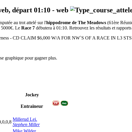
web, départ
01:10
-
web
tée au trot attelé sur l'
hippodrome de The Meadows
(61ère Réun
de 5000€. Le
Race 7
débutera à 01:10. Retrouvez les résultats et rapports
 - Harness - CD CLAIM $6,000 W/A FOR NW`S OF A RACE IN L3 S
yse graphique pour gagner plus.
Jockey
Entraineur
Millerud Lei.
0,0,0,8
Stephen Miller
Mike Wilder