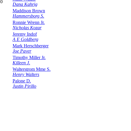
,0
Dana Kahrig
Maddison Brown
Hammersborg S.
Ronnie Wrenn Jr.
Nicholas Kozar
Jeremy Indof
A E Goldberg
Mark Herschberger
Joe Paver
Timothy Miller Jr.
Killeen J.
Walterstrom Mme S.
Henry Walters
Palone D.
Justin Pirillo