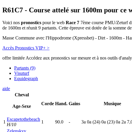
R61C7
- Course attelé sur 1600m pour ce 
Voici nos
pronostics
pour le web
Race 7
7ème course PMU/Zeturf dispu
de 1600m et réunit 9 partants. Cette épreuve est dotée de la somme 
Masse Commune avec l'Hippodrome (Xpressbet) - Dirt - 1600m
Accès Pronostics VIP+ >
offre limitée
Accédez aux pronostics sur mesure et à nos outils d'anal
Partants (9)
Visuturf
Equidegraph
aide
Cheval
Corde
Hand.
Gains
Musique
Age-Sexe
Escapetothebeach
1
1
90.0
-
3
a
0
a
(24)
0
a
(23)
0
a
2
a
7,
H/10
Zelenskyy