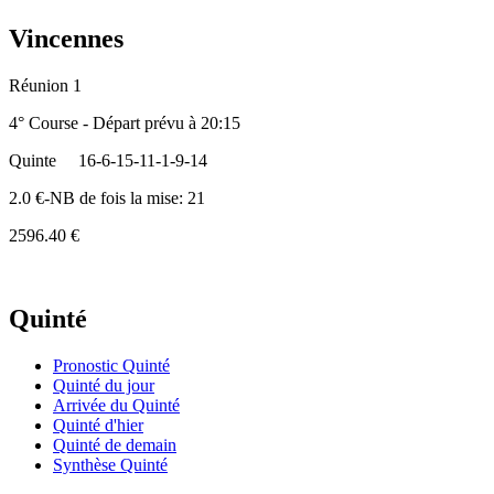
Vincennes
Réunion 1
4° Course - Départ prévu à 20:15
Quinte
16-6-15-11-1-9-14
2.0 €-NB de fois la mise: 21
2596.40 €
Quinté
Pronostic Quinté
Quinté du jour
Arrivée du Quinté
Quinté d'hier
Quinté de demain
Synthèse Quinté