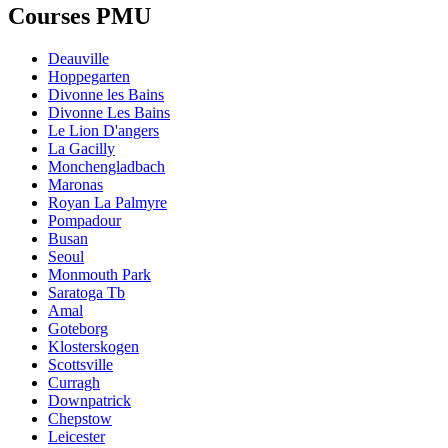
Courses PMU
Deauville
Hoppegarten
Divonne les Bains
Divonne Les Bains
Le Lion D'angers
La Gacilly
Monchengladbach
Maronas
Royan La Palmyre
Pompadour
Busan
Seoul
Monmouth Park
Saratoga Tb
Amal
Goteborg
Klosterskogen
Scottsville
Curragh
Downpatrick
Chepstow
Leicester