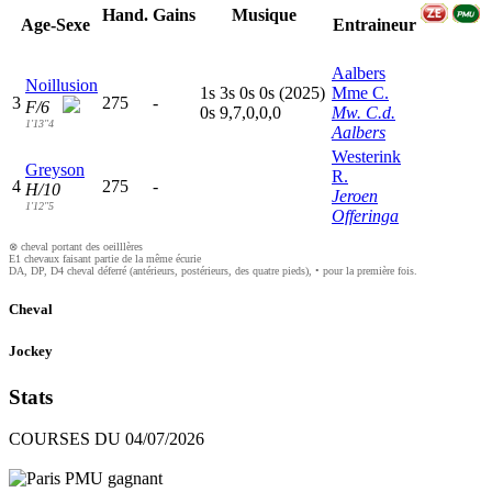
Hand.
Gains
Musique
Age-Sexe
Entraineur
Aalbers
Noillusion
1
s
3
s
0
s
0
s
(2025)
Mme C.
3
275
-
F/6
0
s
9,7,0,0,0
Mw. C.d.
1'13"4
Aalbers
Westerink
Greyson
R.
4
275
-
H/10
Jeroen
1'12"5
Offeringa
⊗ cheval portant des oeilllères
E1 chevaux faisant partie de la même écurie
DA, DP, D4 cheval déferré (antérieurs, postérieurs, des quatre pieds), • pour la première fois.
Cheval
Jockey
Stats
COURSES DU 04/07/2026