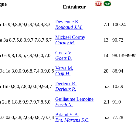
que
Entraineur
Devienne K.
a
1
a
9,9,8,8,9,6,9,9,4,9,8,3
7.1
100.24
Roubaud J.M.
Mickael Cormy
a
3
a
8,7,5,8,0,9,7,7,8,7,6,7
13
90.72
Cormy M.
Goetz V.
a
0
a
9,8,1,9,5,7,9,9,6,0,7,0
14
98.1399999
Goetz B.
Verva M.
D
a
1
a
3,0,0,9,6,8,7,4,0,9,0,5
20
86.94
Grift H.
Derieux R.
a
1
m
0,8,0,7,8,0,0,6,9,9,4,7
5.3
102.9
Derieux R.
Guillaume Lemoine
a
2
a
8,1,8,6,9,9,7,9,7,8,5,0
2.1
91.0
Ensch N.
Briand Y. A.
3
a
0
a
0,3,8,2,0,4,0,8,7,0,7,4
5.2
77.28
Ent. Martens S.C.