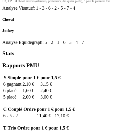
DA, DP, D4 cheval déferré (antérieurs, postérieurs, des quatre pieds), • pour la première fois.
Analyse Visuturf:
1
-
3
-
6
-
2
-
5
-
7
-
4
Cheval
Jockey
Analyse Equidegraph:
5
-
2
-
1
-
6
-
3
-
4
-
7
Stats
Rapports PMU
S
Simple
pour 1 €
pour 1,5 €
6
gagnant
2,10 €
3,15 €
6
placé
1,60 €
2,40 €
5
placé
2,00 €
3,00 €
C
Couplé Ordre
pour 1 €
pour 1,5 €
6 - 5 - 2
11,40 €
17,10 €
T
Trio Ordre
pour 1 €
pour 1,5 €