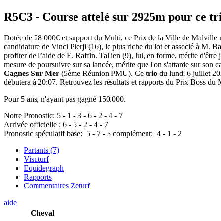
R5C3
- Course attelé sur 2925m pour ce tr
Dotée de 28 000€ et support du Multi, ce Prix de la Ville de Malville
candidature de Vinci Pierji (16), le plus riche du lot et associé à M. B
profiter de l’aide de E. Raffin. Tallien (9), lui, en forme, mérite d'êtr
mesure de poursuivre sur sa lancée, mérite que l'on s'attarde sur son 
Cagnes Sur Mer
(5ème Réunion PMU). Ce
trio
du lundi 6 juillet 2
débutera à 20:07. Retrouvez les résultats et rapports du Prix Boss du M
Pour 5 ans, n'ayant pas gagné 150.000.
Notre Pronostic:
5
-
1
-
3
-
6
-
2
-
4
-
7
Arrivée officielle :
6
-
5
-
2
-
4
-
7
Pronostic spéculatif
base:
5
-
7
-
3
complément:
4
-
1
-
2
Partants (7)
Visuturf
Equidegraph
Rapports
Commentaires Zeturf
aide
Cheval