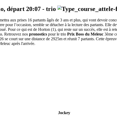
io, départ
20:07
-
trio
 mettra aux prises 16 partants âgés de 3 ans et plus, qui vont devoir c
arre pour l’occasion, semble se détacher à la lecture des partants. Elle 
e joué. Pour ce qui est de Horton (1), qui reste sur un succès, elle est à 
cas. Retrouvez nos
pronostics
pour le trio
Prix Boss du Meleuc
3ème cou
026 se court sur une distance de 2925m et réunit 7 partants. Cette épr
eleuc après l'arrivée.
Jockey