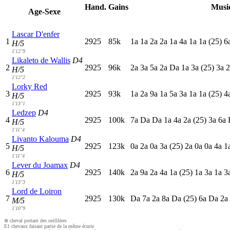
Hand.
Gains
Musi
Age-Sexe
Lascar D'enfer
1
2925
85k
1
a
1
a
2
a
2
a
1
a
4
a
1
a
1
a
(25)
6
H/5
1'12"9
Likaleto de Wallis
D4
2
2925
96k
2
a
3
a
5
a
2
a
D
a
1
a
3
a
(25)
3
a
2
H/5
1'12"2
Lorky Red
3
2925
93k
1
a
2
a
9
a
1
a
5
a
3
a
1
a
1
a
(25)
4
H/5
1'13"1
Ledzep
D4
4
2925
100k
7
a
D
a
D
a
1
a
4
a
2
a
(25)
3
a
6
a
H/5
1'11"4
Livanto Kalouma
D4
5
2925
123k
0
a
2
a
0
a
3
a
(25)
2
a
0
a
0
a
4
a
1
H/5
1'11"4
Lever du Joamax
D4
6
2925
140k
2
a
9
a
2
a
4
a
1
a
(25)
1
a
3
a
1
a
3
H/5
1'13"3
Lord de Loiron
7
2925
130k
D
a
7
a
2
a
8
a
D
a
(25)
6
a
D
a
2
a
M/5
1'10"9
⊗ cheval portant des oeilllères
E1 chevaux faisant partie de la même écurie