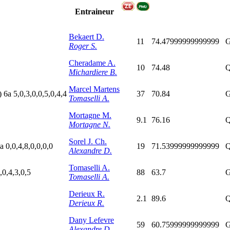
Entraineur
Bekaert D.
11
74.47999999999999
Roger S.
Cheradame A.
10
74.48
Michardiere B.
Marcel Martens
)
6
a
5,0,3,0,0,5,0,4,4
37
70.84
Tomaselli A.
Mortagne M.
9.1
76.16
Q
Mortagne N.
Sorel J. Ch.
a
0,0,4,8,0,0,0,0
19
71.53999999999999
Alexandre D.
Tomaselli A.
,0,4,3,0,5
88
63.7
Tomaselli A.
Derieux R.
2.1
89.6
Derieux R.
Dany Lefevre
59
60.75999999999999
Alexandre D.