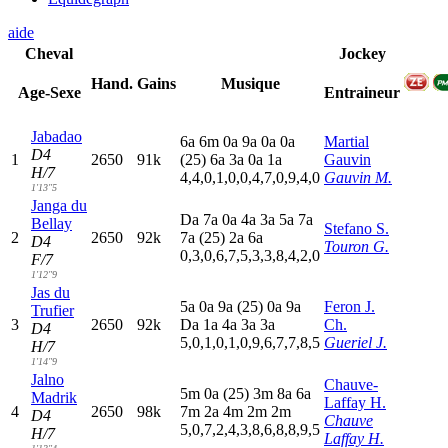
aide
Cheval
Jockey
Hand.
Gains
Musique
Age-Sexe
Entraineur
Jabadao
6
a
6
m
0
a
9
a
0
a
0
a
Martial
D4
1
2650
91k
(25)
6
a
3
a
0
a
1
a
Gauvin
H/7
4,4,0,1,0,0,4,7,0,9,4,0
Gauvin M.
1'13"5
Janga du
D
a
7
a
0
a
4
a
3
a
5
a
7
a
Bellay
Stefano S.
2
2650
92k
7
a
(25)
2
a
6
a
D4
Touron G.
0,3,0,6,7,5,3,3,8,4,2,0
F/7
1'12"9
Jas du
5
a
0
a
9
a
(25)
0
a
9
a
Feron J.
Trufier
3
2650
92k
D
a
1
a
4
a
3
a
3
a
Ch.
D4
5,0,1,0,1,0,9,6,7,7,8,5
Gueriel J.
H/7
1'14"9
Jalno
Chauve-
5
m
0
a
(25)
3
m
8
a
6
a
Madrik
Laffay H.
4
2650
98k
7
m
2
a
4
m
2
m
2
m
D4
Chauve
5,0,7,2,4,3,8,6,8,8,9,5
H/7
Laffay H.