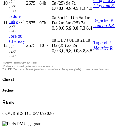
Cingland S.
D4
10
2675
84k
5
a
(25)
9
a
7
a
Cingland S.
F/7
6,0,0,0,9,9,9,5,1,3,4,0
1'13"0
Jadore
0
a
5
m
D
a
D
m
5
a
1
m
Repichet P.
Julry
D4
11
2675
97k
D
a
2
m
3
m
(25)
7
a
Gauvin J.P.
F/7
0,5,0,0,5,9,0,8,7,3,6,4
1'14"1
Jose du
0
a
D
a
7
a
0
a
1
a
2
a
1
a
Cherisay
Tugend F.
12
2675
101k
D
a
(25)
2
a
2
a
D4
Mourice R.
0,0,3,0,9,8,9,0,8,8,8,8
H/7
1'13"5
⊗ cheval portant des oeilllères
E1 chevaux faisant partie de la même écurie
DA, DP, D4 cheval déferré (antérieurs, postérieurs, des quatre pieds), • pour la première fois.
Cheval
Jockey
Stats
COURSES DU 04/07/2026