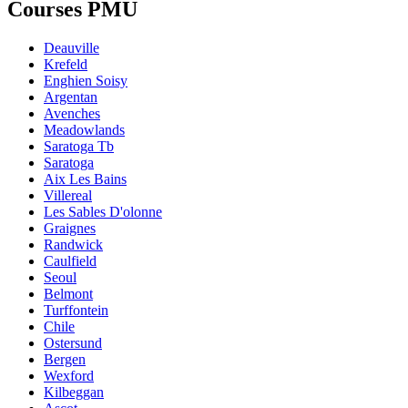
Courses PMU
Deauville
Krefeld
Enghien Soisy
Argentan
Avenches
Meadowlands
Saratoga Tb
Saratoga
Aix Les Bains
Villereal
Les Sables D'olonne
Graignes
Randwick
Caulfield
Seoul
Belmont
Turffontein
Chile
Ostersund
Bergen
Wexford
Kilbeggan