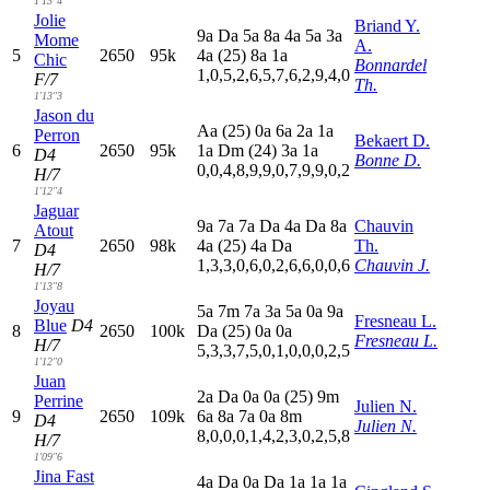
1'13"4
Jolie
Briand Y.
9
a
D
a
5
a
8
a
4
a
5
a
3
a
Mome
A.
5
2650
95k
4
a
(25)
8
a
1
a
Chic
Bonnardel
1,0,5,2,6,5,7,6,2,9,4,0
F/7
Th.
1'13"3
Jason du
A
a
(25)
0
a
6
a
2
a
1
a
Perron
Bekaert D.
6
2650
95k
1
a
D
m
(24)
3
a
1
a
D4
Bonne D.
0,0,4,8,9,9,0,7,9,9,0,2
H/7
1'12"4
Jaguar
9
a
7
a
7
a
D
a
4
a
D
a
8
a
Chauvin
Atout
7
2650
98k
4
a
(25)
4
a
D
a
Th.
D4
1,3,3,0,6,0,2,6,6,0,0,6
Chauvin J.
H/7
1'13"8
Joyau
5
a
7
m
7
a
3
a
5
a
0
a
9
a
Fresneau L.
Blue
D4
8
2650
100k
D
a
(25)
0
a
0
a
Fresneau L.
H/7
5,3,3,7,5,0,1,0,0,0,2,5
1'12"0
Juan
2
a
D
a
0
a
0
a
(25)
9
m
Perrine
Julien N.
9
2650
109k
6
a
8
a
7
a
0
a
8
m
D4
Julien N.
8,0,0,0,1,4,2,3,0,2,5,8
H/7
1'09"6
Jina Fast
4
a
D
a
0
a
D
a
1
a
1
a
1
a