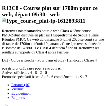
R13C8
- Course plat sur 1700m pour ce
web, départ
09:30
-
web
Retrouvez nos
pronostics
pour le web
Class 4
8ème course
PMU/Zeturf disputée en plat sur l'
hippodrome de Seoul
(13ème
Réunion PMU). Ce
web
du dimanche 5 juillet 2026 se court sur une
distance de 1700m et réunit 10 partants. Cette épreuve est dotée de
la somme de 34286€. Le
Class 4
débutera à 09:30. Retrouvez les
résultats et rapports du Class 4 après l'arrivée.
Dirt - Corde à gauche - Pour 3 ans et plus - Handicap / Classe 4
pas de pronostic base pour cette course.
Arrivée officielle :
4
-
8
-
2
-
6
Pronostic spéculatif
base:
8
-
2
-
6
complément:
1
-
9
-
7
Partants (10)
Visuturf
Equidegraph
Rapports
aide