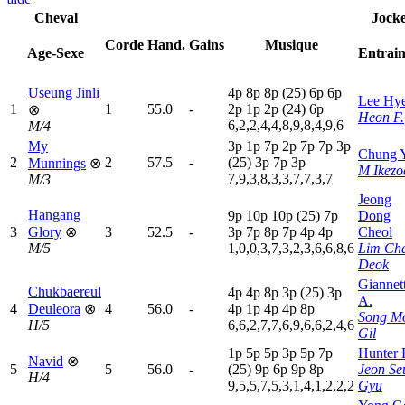
Cheval
Jock
Corde
Hand.
Gains
Musique
Age-Sexe
Entrai
Useung Jinli
4
p
8
p
8
p
(25)
6
p
6
p
Lee Hy
1
1
55.0
-
2
p
1
p
2
p
(24)
6
p
⊗
Heon F.
6,2,2,4,4,8,9,8,4,9,6
M/4
My
3
p
1
p
7
p
2
p
7
p
7
p
3
p
Chung 
2
2
57.5
-
(25)
3
p
7
p
3
p
Munnings
⊗
M Ikezo
7,9,3,8,3,3,7,7,3,7
M/3
Jeong
Hangang
9
p
10p
10p
(25)
7
p
Dong
3
Glory
⊗
3
52.5
-
3
p
7
p
8
p
7
p
4
p
4
p
Cheol
M/5
1,0,0,3,7,3,2,3,6,6,8,6
Lim Ch
Deok
Giannett
Chukbaereul
4
p
4
p
8
p
3
p
(25)
3
p
A.
4
Deuleora
⊗
4
56.0
-
4
p
1
p
4
p
4
p
8
p
Song M
H/5
6,6,2,7,7,6,9,6,6,2,4,6
Gil
1
p
5
p
5
p
3
p
5
p
7
p
Hunter 
Navid
⊗
5
5
56.0
-
(25)
9
p
6
p
9
p
8
p
Jeon Se
H/4
9,5,5,7,5,3,1,4,1,2,2,2
Gyu