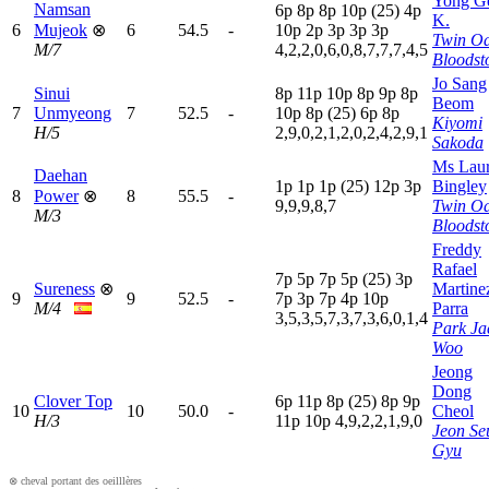
Yong G
Namsan
6
p
8
p
8
p
10p
(25)
4
p
K.
6
Mujeok
⊗
6
54.5
-
10p
2
p
3
p
3
p
3
p
Twin O
M/7
4,2,2,0,6,0,8,7,7,7,4,5
Bloodst
Jo Sang
Sinui
8
p
11p
10p
8
p
9
p
8
p
Beom
7
Unmyeong
7
52.5
-
10p
8
p
(25)
6
p
8
p
Kiyomi
H/5
2,9,0,2,1,2,0,2,4,2,9,1
Sakoda
Ms Lau
Daehan
1
p
1
p
1
p
(25)
12p
3
p
Bingley
8
Power
⊗
8
55.5
-
9,9,9,8,7
Twin O
M/3
Bloodst
Freddy
Rafael
7
p
5
p
7
p
5
p
(25)
3
p
Sureness
⊗
Martine
9
9
52.5
-
7
p
3
p
7
p
4
p
10p
M/4
Parra
3,5,3,5,7,3,7,3,6,0,1,4
Park Ja
Woo
Jeong
Dong
Clover Top
6
p
11p
8
p
(25)
8
p
9
p
10
10
50.0
-
Cheol
H/3
11p
10p
4,9,2,2,1,9,0
Jeon Se
Gyu
⊗ cheval portant des oeilllères