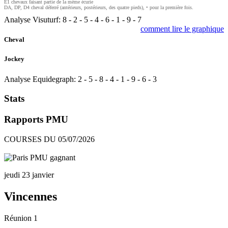
E1 chevaux faisant partie de la même écurie
DA, DP, D4 cheval déferré (antérieurs, postérieurs, des quatre pieds), • pour la première fois.
Analyse Visuturf:
8
-
2
-
5
-
4
-
6
-
1
-
9
-
7
comment lire le graphique
Cheval
Jockey
Analyse Equidegraph:
2
-
5
-
8
-
4
-
1
-
9
-
6
-
3
Stats
Rapports PMU
COURSES DU 05/07/2026
jeudi 23 janvier
Vincennes
Réunion 1