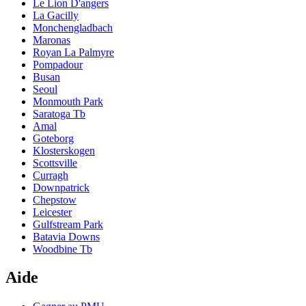
Le Lion D'angers
La Gacilly
Monchengladbach
Maronas
Royan La Palmyre
Pompadour
Busan
Seoul
Monmouth Park
Saratoga Tb
Amal
Goteborg
Klosterskogen
Scottsville
Curragh
Downpatrick
Chepstow
Leicester
Gulfstream Park
Batavia Downs
Woodbine Tb
Aide