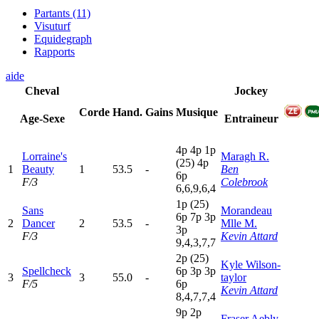
Partants (11)
Visuturf
Equidegraph
Rapports
aide
Cheval
Jockey
Corde
Hand.
Gains
Musique
Age-Sexe
Entraineur
4
p
4
p
1
p
Lorraine's
Maragh R.
(25)
4
p
1
Beauty
1
53.5
-
Ben
6
p
F/3
Colebrook
6,6,9,6,4
1
p
(25)
Sans
Morandeau
6
p
7
p
3
p
2
Dancer
2
53.5
-
Mlle M.
3
p
F/3
Kevin Attard
9,4,3,7,7
2
p
(25)
Kyle Wilson-
Spellcheck
6
p
3
p
3
p
3
3
55.0
-
taylor
F/5
6
p
Kevin Attard
8,4,7,7,4
9
p
2
p
Fraser Aebly