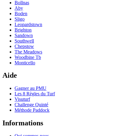
Bollnas
Aby
Boden
Sligo
Leopardstown
Brighton
Sandown
Southwell
Chepstow
The Meadows
Woodbine Tb
Monticello
Aide
Gagner au PMU
Les 8 Règles du Turf
Visuturf
Challenge Quinté
Méthode Paddock
Informations
Qui sommes nous