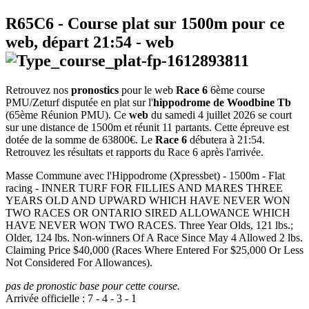
R65C6
- Course plat sur 1500m pour ce
web, départ
21:54
-
web
Retrouvez nos
pronostics
pour le web
Race 6
6ème course
PMU/Zeturf disputée en plat sur l'
hippodrome de Woodbine Tb
(65ème Réunion PMU). Ce
web
du samedi 4 juillet 2026 se court
sur une distance de 1500m et réunit 11 partants. Cette épreuve est
dotée de la somme de 63800€. Le
Race 6
débutera à 21:54.
Retrouvez les résultats et rapports du Race 6 après l'arrivée.
Masse Commune avec l'Hippodrome (Xpressbet) - 1500m - Flat
racing - INNER TURF FOR FILLIES AND MARES THREE
YEARS OLD AND UPWARD WHICH HAVE NEVER WON
TWO RACES OR ONTARIO SIRED ALLOWANCE WHICH
HAVE NEVER WON TWO RACES. Three Year Olds, 121 lbs.;
Older, 124 lbs. Non-winners Of A Race Since May 4 Allowed 2 lbs.
Claiming Price $40,000 (Races Where Entered For $25,000 Or Less
Not Considered For Allowances).
pas de pronostic base pour cette course.
Arrivée officielle :
7
-
4
-
3
-
1