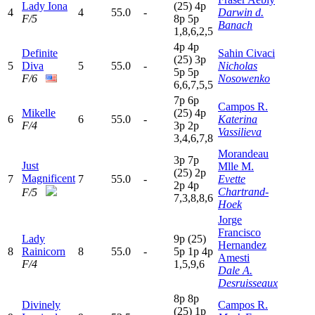
Lady Iona
(25)
4
p
4
4
55.0
-
Darwin d.
F/5
8
p
5
p
Banach
1,8,6,2,5
4
p
4
p
Definite
Sahin Civaci
(25)
3
p
5
Diva
5
55.0
-
Nicholas
5
p
5
p
F/6
Nosowenko
6,6,7,5,5
7
p
6
p
Campos R.
Mikelle
(25)
4
p
6
6
55.0
-
Katerina
F/4
3
p
2
p
Vassilieva
3,4,6,7,8
Morandeau
3
p
7
p
Just
Mlle M.
(25)
2
p
Magnificent
7
7
55.0
-
Evette
2
p
4
p
Chartrand-
F/5
7,3,8,8,6
Hoek
Jorge
Francisco
Lady
9
p
(25)
Hernandez
8
Rainicorn
8
55.0
-
5
p
1
p
4
p
Amesti
F/4
1,5,9,6
Dale A.
Desruisseaux
8
p
8
p
Divinely
Campos R.
(25)
1
p