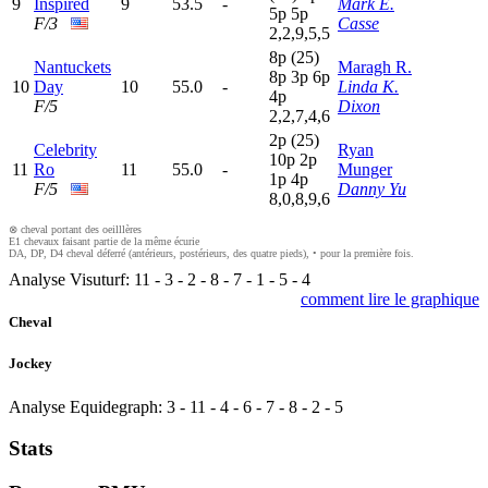
9
Inspired
9
53.5
-
Mark E.
5
p
5
p
F/3
Casse
2,2,9,5,5
8
p
(25)
Nantuckets
Maragh R.
8
p
3
p
6
p
10
Day
10
55.0
-
Linda K.
4
p
F/5
Dixon
2,2,7,4,6
2
p
(25)
Celebrity
Ryan
10p
2
p
11
Ro
11
55.0
-
Munger
1
p
4
p
F/5
Danny Yu
8,0,8,9,6
⊗ cheval portant des oeilllères
E1 chevaux faisant partie de la même écurie
DA, DP, D4 cheval déferré (antérieurs, postérieurs, des quatre pieds), • pour la première fois.
Analyse Visuturf:
11
-
3
-
2
-
8
-
7
-
1
-
5
-
4
comment lire le graphique
Cheval
Jockey
Analyse Equidegraph:
3
-
11
-
4
-
6
-
7
-
8
-
2
-
5
Stats