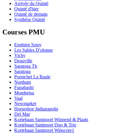
Arrivée du Quinté
Quinté d'hier
Quinté de demain
Synthèse Quinté
Courses PMU
Enghien Soisy
Les Sables D'olonne
Vichy
Deauville
Saratoga Tb
Saratoga
Pornichet La Baule
Northam
Funabashi
Mombetsu
Vaal
Newmarket
Horseshoe Indianapolis
Del Mar
Kortebaan Santpoort Winnend & Plaats
Kortebaan Santpoort Duo & Trio
Kortebaan Santpoort Winscore1