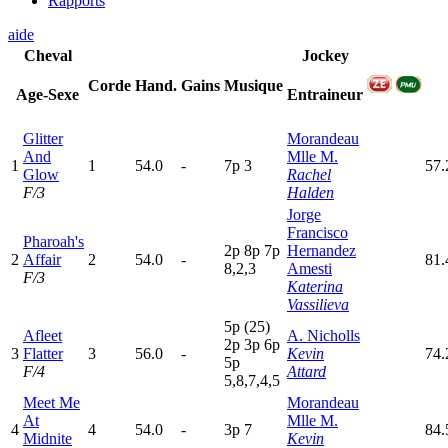
Rapports
aide
Cheval
Jockey
Corde
Hand.
Gains
Musique
Age-Sexe
Entraineur
Glitter
Morandeau
And
Mlle M.
1
1
54.0
-
7
p
3
57.
Glow
Rachel
F/3
Halden
Jorge
Francisco
Pharoah's
2
p
8
p
7
p
Hernandez
2
Affair
2
54.0
-
81
8,2,3
Amesti
F/3
Katerina
Vassilieva
5
p
(25)
Afleet
A. Nicholls
2
p
3
p
6
p
3
Flatter
3
56.0
-
Kevin
74.
5
p
F/4
Attard
5,8,7,4,5
Meet Me
Morandeau
At
Mlle M.
4
4
54.0
-
3
p
7
84.
Midnite
Kevin