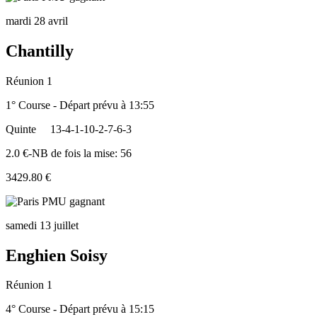
mardi 28 avril
Chantilly
Réunion 1
1° Course - Départ prévu à 13:55
Quinte
13-4-1-10-2-7-6-3
2.0 €-NB de fois la mise: 56
3429.80 €
samedi 13 juillet
Enghien Soisy
Réunion 1
4° Course - Départ prévu à 15:15