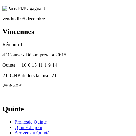
vendredi 05 décembre
Vincennes
Réunion 1
4° Course - Départ prévu à 20:15
Quinte
16-6-15-11-1-9-14
2.0 €-NB de fois la mise: 21
2596.40 €
Quinté
Pronostic Quinté
Quinté du jour
Arrivée du Quinté