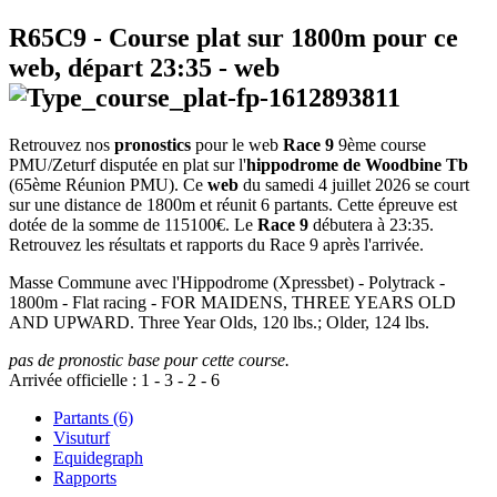
R65C9
- Course plat sur 1800m pour ce
web, départ
23:35
-
web
Retrouvez nos
pronostics
pour le web
Race 9
9ème course
PMU/Zeturf disputée en plat sur l'
hippodrome de Woodbine Tb
(65ème Réunion PMU). Ce
web
du samedi 4 juillet 2026 se court
sur une distance de 1800m et réunit 6 partants. Cette épreuve est
dotée de la somme de 115100€. Le
Race 9
débutera à 23:35.
Retrouvez les résultats et rapports du Race 9 après l'arrivée.
Masse Commune avec l'Hippodrome (Xpressbet) - Polytrack -
1800m - Flat racing - FOR MAIDENS, THREE YEARS OLD
AND UPWARD. Three Year Olds, 120 lbs.; Older, 124 lbs.
pas de pronostic base pour cette course.
Arrivée officielle :
1
-
3
-
2
-
6
Partants (6)
Visuturf
Equidegraph
Rapports