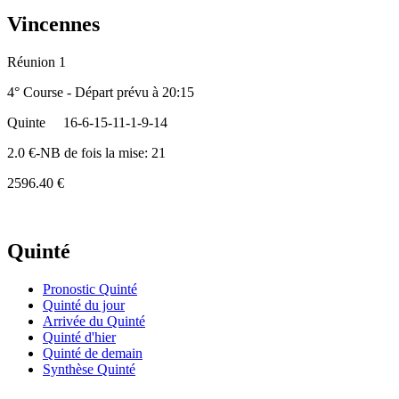
Vincennes
Réunion 1
4° Course - Départ prévu à 20:15
Quinte
16-6-15-11-1-9-14
2.0 €-NB de fois la mise: 21
2596.40 €
Quinté
Pronostic Quinté
Quinté du jour
Arrivée du Quinté
Quinté d'hier
Quinté de demain
Synthèse Quinté