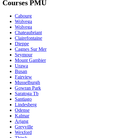
Courses PMU
Cabourg
Wolvega
Wolvega
Chateaubriant
Clairefontaine
Dieppe
Cagnes Sur Mer
Seymour
Mount Gambier
Urawa
Busan
Fairview
Musselburgh
Gowran Park
Saratoga Tb
Santiago
Lindesberg
Odense
Kalmar
Arjang
Greyville
Wexford
Thirsk