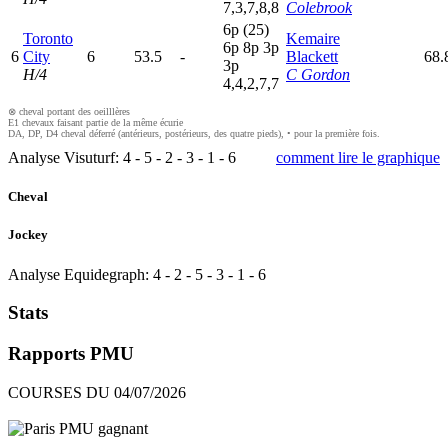
7,3,7,8,8
Colebrook
6
p
(25)
Toronto
Kemaire
6
p
8
p
3
p
6
City
6
53.5
-
Blackett
68.
3
p
H/4
C Gordon
4,4,2,7,7
⊗ cheval portant des oeilllères
E1 chevaux faisant partie de la même écurie
DA, DP, D4 cheval déferré (antérieurs, postérieurs, des quatre pieds), • pour la première fois.
Analyse Visuturf:
4
-
5
-
2
-
3
-
1
-
6
comment lire le graphique
Cheval
Jockey
Analyse Equidegraph:
4
-
2
-
5
-
3
-
1
-
6
Stats
Rapports PMU
COURSES DU 04/07/2026