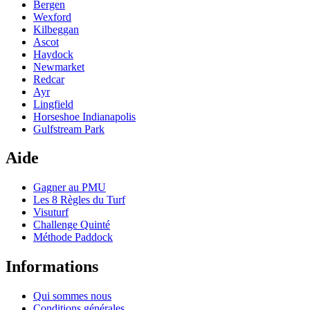
Bergen
Wexford
Kilbeggan
Ascot
Haydock
Newmarket
Redcar
Ayr
Lingfield
Horseshoe Indianapolis
Gulfstream Park
Aide
Gagner au PMU
Les 8 Règles du Turf
Visuturf
Challenge Quinté
Méthode Paddock
Informations
Qui sommes nous
Conditions générales