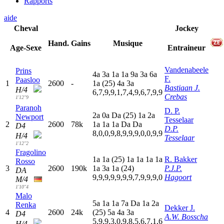
Rapports
aide
Cheval
Jockey
Hand.
Gains
Musique
Age-Sexe
Entraineur
Vandenabeele
Prins
4
a
3
a
1
a
1
a
9
a
3
a
6
a
F.
Paasloo
1
2600
-
1
a
(25)
4
a
3
a
Bastiaan J.
H/4
6,7,9,9,1,7,4,9,6,7,9,9
Crebas
1'12"9
Paranoh
D. P.
2
a
0
a
D
a
(25)
1
a
2
a
Newport
Tesselaar
2
2600
78k
1
a
1
a
1
a
D
a
D
a
D4
D.P.
8,0,0,9,8,9,9,9,0,0,9,9
H/4
Tesselaar
1'12"2
Fragolino
1
a
1
a
(25)
1
a
1
a
1
a
1
a
R. Bakker
Rosso
3
2600
190k
1
a
3
a
1
a
(24)
P.J.P.
DA
9,9,9,9,9,9,9,7,9,9,9,0
Hagoort
M/4
1'10"4
Malo
5
a
1
a
1
a
7
a
D
a
1
a
2
a
Renka
Dekker J.
4
2600
24k
(25)
5
a
4
a
3
a
D4
A.W. Bosscha
5,9,9,3,0,9,8,5,6,7,1,6
H/4