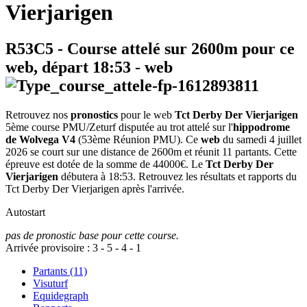
Vierjarigen
R53C5
- Course attelé sur 2600m pour ce
web, départ
18:53
-
web
Retrouvez nos
pronostics
pour le web
Tct Derby Der Vierjarigen
5ème course PMU/Zeturf disputée au trot attelé sur l'
hippodrome
de Wolvega V4
(53ème Réunion PMU). Ce
web
du samedi 4 juillet
2026 se court sur une distance de 2600m et réunit 11 partants. Cette
épreuve est dotée de la somme de 44000€. Le
Tct Derby Der
Vierjarigen
débutera à 18:53. Retrouvez les résultats et rapports du
Tct Derby Der Vierjarigen après l'arrivée.
Autostart
pas de pronostic base pour cette course.
Arrivée provisoire :
3
-
5
-
4
-
1
Partants (11)
Visuturf
Equidegraph