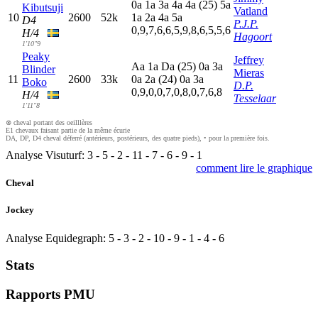
0
a
1
a
3
a
4
a
4
a
(25)
5
a
Kibutsuji
Vatland
10
2600
52k
1
a
2
a
4
a
5
a
D4
P.J.P.
0,9,7,6,6,5,9,8,6,5,5,6
H/4
Hagoort
1'10"9
Peaky
Jeffrey
A
a
1
a
D
a
(25)
0
a
3
a
Blinder
Mieras
11
2600
33k
0
a
2
a
(24)
0
a
3
a
Boko
D.P.
0,9,0,0,7,0,8,0,7,6,8
H/4
Tesselaar
1'11"8
⊗ cheval portant des oeilllères
E1 chevaux faisant partie de la même écurie
DA, DP, D4 cheval déferré (antérieurs, postérieurs, des quatre pieds), • pour la première fois.
Analyse Visuturf:
3
-
5
-
2
-
11
-
7
-
6
-
9
-
1
comment lire le graphique
Cheval
Jockey
Analyse Equidegraph:
5
-
3
-
2
-
10
-
9
-
1
-
4
-
6
Stats
Rapports PMU