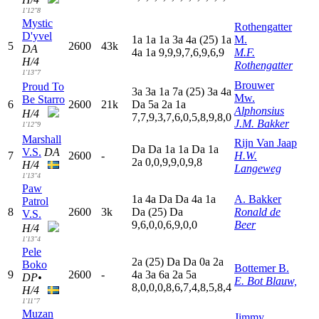
1'12"8
Mystic
Rothengatter
D'yvel
1
a
1
a
1
a
3
a
4
a
(25)
1
a
M.
5
2600
43k
DA
4
a
1
a
9,9,9,7,6,9,6,9
M.F.
H/4
Rothengatter
1'13"7
Brouwer
Proud To
3
a
3
a
1
a
7
a
(25)
3
a
4
a
Mw.
Be Starro
6
2600
21k
D
a
5
a
2
a
1
a
Alphonsius
H/4
7,7,9,3,7,6,0,5,8,9,8,0
J.M. Bakker
1'12"9
Marshall
Rijn Van Jaap
D
a
D
a
1
a
1
a
D
a
1
a
V.S.
DA
7
2600
-
H.W.
2
a
0,0,9,9,0,9,8
H/4
Langeweg
1'13"4
Paw
1
a
4
a
D
a
D
a
4
a
1
a
A. Bakker
Patrol
8
2600
3k
D
a
(25)
D
a
Ronald de
V.S.
9,6,0,0,6,9,0,0
Beer
H/4
1'13"4
Pele
2
a
(25)
D
a
D
a
0
a
2
a
Boko
Bottemer B.
9
2600
-
4
a
3
a
6
a
2
a
5
a
DP•
E. Bot Blauw,
8,0,0,0,8,6,7,4,8,5,8,4
H/4
1'11"7
Muzan
Jimmy