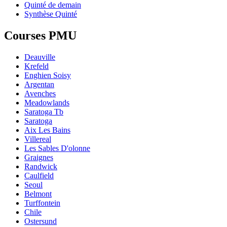
Quinté de demain
Synthèse Quinté
Courses PMU
Deauville
Krefeld
Enghien Soisy
Argentan
Avenches
Meadowlands
Saratoga Tb
Saratoga
Aix Les Bains
Villereal
Les Sables D'olonne
Graignes
Randwick
Caulfield
Seoul
Belmont
Turffontein
Chile
Ostersund