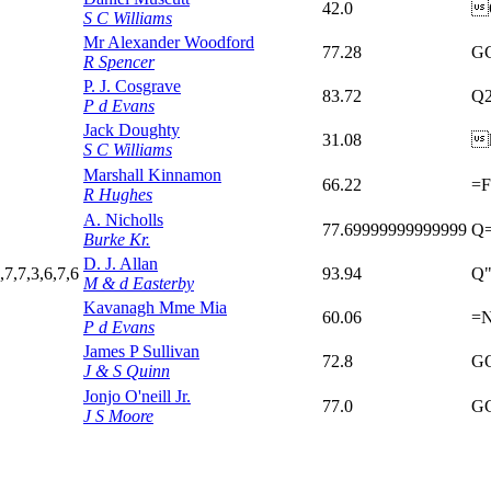
42.0

S C Williams
Mr Alexander Woodford
77.28
G
R Spencer
P. J. Cosgrave
83.72
Q
P d Evans
Jack Doughty
31.08

S C Williams
Marshall Kinnamon
66.22
=F
R Hughes
A. Nicholls
77.69999999999999
Q
Burke Kr.
D. J. Allan
,7,7,3,6,7,6
93.94
Q
M & d Easterby
Kavanagh Mme Mia
60.06
=
P d Evans
James P Sullivan
72.8
G
J & S Quinn
Jonjo O'neill Jr.
77.0
G
J S Moore