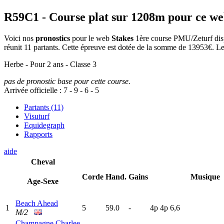
R59C1
- Course plat sur 1208m pour ce w
Voici nos
pronostics
pour le web
Stakes
1ère course PMU/Zeturf dispu
réunit 11 partants. Cette épreuve est dotée de la somme de 13953€. L
Herbe - Pour 2 ans - Classe 3
pas de pronostic base pour cette course.
Arrivée officielle :
7
-
9
-
6
-
5
Partants (11)
Visuturf
Equidegraph
Rapports
aide
Cheval
Corde
Hand.
Gains
Musique
Age-Sexe
Beach Ahead
1
5
59.0
-
4
p
4
p
6,6
M/2
Champagne Charlee