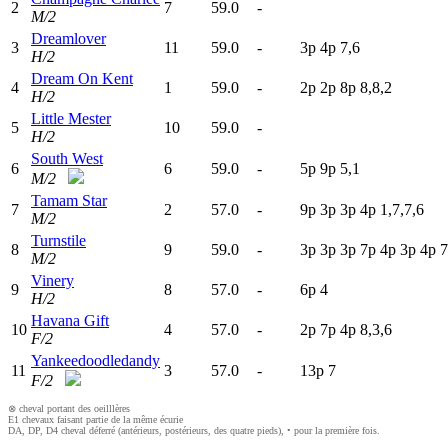
2
7
59.0
-
M/2
Dreamlover
3
11
59.0
-
3
p
4
p
7,6
H/2
Dream On Kent
4
1
59.0
-
2
p
2
p
8
p
8,8,2
H/2
Little Mester
5
10
59.0
-
H/2
South West
6
6
59.0
-
5
p
9
p
5,1
M/2
Tamam Star
7
2
57.0
-
9
p
3
p
3
p
4
p
1,7,7,6
M/2
Turnstile
8
9
59.0
-
3
p
3
p
3
p
7
p
4
p
3
p
4
p
7
M/2
Vinery
9
8
57.0
-
6
p
4
H/2
Havana Gift
10
4
57.0
-
2
p
7
p
4
p
8,3,6
F/2
Yankeedoodledandy
11
3
57.0
-
13p
7
F/2
⊗ cheval portant des oeilllères
E1 chevaux faisant partie de la même écurie
DA, DP, D4 cheval déferré (antérieurs, postérieurs, des quatre pieds), • pour la première fois.