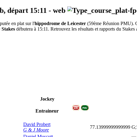
eb, départ
15:11
-
web
tée en plat sur l'
hippodrome de Leicester
(59ème Réunion PMU).
e
Stakes
débutera à 15:11. Retrouvez les résultats et rapports du Stakes a
Jockey
Entraineur
David Probert
77.13999999999999
G;
G & J Moore
Daniel Muscutt