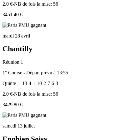
2.0 €-NB de fois la mise: 56
3451.40 €
mardi 28 avril
Chantilly
Réunion 1
1° Course - Départ prévu à 13:55
Quinte
13-4-1-10-2-7-6-3
2.0 €-NB de fois la mise: 56
3429.80 €
samedi 13 juillet
Enghien Soisy