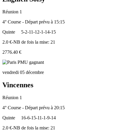
Réunion 1
4° Course - Départ prévu à 15:15
Quinte
5-2-11-12-1-14-15
2.0 €-NB de fois la mise: 21
2776.40 €
vendredi 05 décembre
Vincennes
Réunion 1
4° Course - Départ prévu à 20:15
Quinte
16-6-15-11-1-9-14
2.0 €-NB de fois la mise: 21