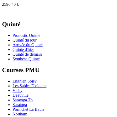
2596.40 €
Quinté
Pronostic Quinté
Quinté du jour
Arrivée du Quinté
Quinté d'hier
Quinté de demain
Synthèse Quinté
Courses PMU
Enghien Soisy
Les Sables D'olonne
Vichy
Deauville
Saratoga Tb
Saratoga
Pornichet La Baule
Northam