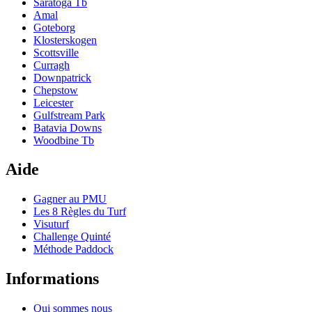
Saratoga Tb
Amal
Goteborg
Klosterskogen
Scottsville
Curragh
Downpatrick
Chepstow
Leicester
Gulfstream Park
Batavia Downs
Woodbine Tb
Aide
Gagner au PMU
Les 8 Règles du Turf
Visuturf
Challenge Quinté
Méthode Paddock
Informations
Qui sommes nous