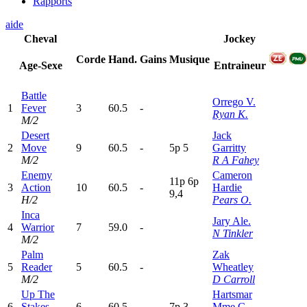
Rapports
aide
Cheval
Jockey
Corde
Hand.
Gains
Musique
Age-Sexe
Entraineur
Battle
Orrego V.
1
Fever
3
60.5
-
Ryan K.
M/2
Desert
Jack
2
Move
9
60.5
-
5
p
5
Garritty
M/2
R A Fahey
Enemy
Cameron
11p
6
p
3
Action
10
60.5
-
Hardie
9,4
H/2
Pears O.
Inca
Jary Ale.
4
Warrior
7
59.0
-
N Tinkler
M/2
Palm
Zak
5
Reader
5
60.5
-
Wheatley
M/2
D Carroll
Up The
Hartsmar
6
Stakes
6
60.5
-
7
p
3
Mme C.