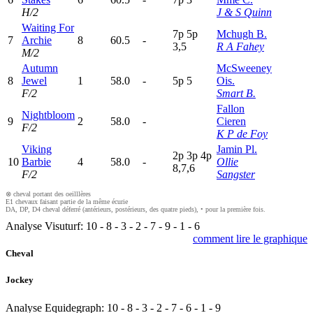
H/2
J & S Quinn
Waiting For
7
p
5
p
Mchugh B.
7
Archie
8
60.5
-
3,5
R A Fahey
M/2
Autumn
McSweeney
8
Jewel
1
58.0
-
5
p
5
Ois.
F/2
Smart B.
Fallon
Nightbloom
9
2
58.0
-
Cieren
F/2
K P de Foy
Viking
Jamin Pl.
2
p
3
p
4
p
10
Barbie
4
58.0
-
Ollie
8,7,6
F/2
Sangster
⊗ cheval portant des oeilllères
E1 chevaux faisant partie de la même écurie
DA, DP, D4 cheval déferré (antérieurs, postérieurs, des quatre pieds), • pour la première fois.
Analyse Visuturf:
10
-
8
-
3
-
2
-
7
-
9
-
1
-
6
comment lire le graphique
Cheval
Jockey
Analyse Equidegraph:
10
-
8
-
3
-
2
-
7
-
6
-
1
-
9