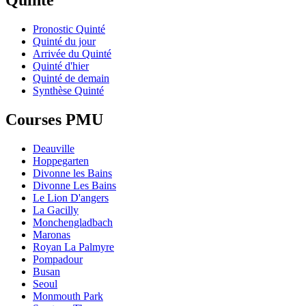
Pronostic Quinté
Quinté du jour
Arrivée du Quinté
Quinté d'hier
Quinté de demain
Synthèse Quinté
Courses PMU
Deauville
Hoppegarten
Divonne les Bains
Divonne Les Bains
Le Lion D'angers
La Gacilly
Monchengladbach
Maronas
Royan La Palmyre
Pompadour
Busan
Seoul
Monmouth Park