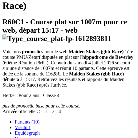
Race)
R60C1
- Course plat sur 1007m pour ce
web, départ
15:17
-
web
Voici nos
pronostics
pour le web
Maiden Stakes (gbb Race)
1ère
course PMU/Zeturf disputée en plat sur l'
hippodrome de Beverley
(60ème Réunion PMU). Ce
web
du samedi 4 juillet 2026 se court
sur une distance de 1007m et réunit 10 partants. Cette épreuve est
dotée de la somme de 11628€. Le
Maiden Stakes (gbb Race)
débutera à 15:17. Retrouvez les résultats et rapports du Maiden
Stakes (gbb Race) après l'arrivée.
Herbe - Pour 2 ans - Classe 4
pas de pronostic base pour cette course.
Arrivée officielle :
5
-
1
-
3
-
4
Partants (10)
Visuturf
Equidegraph