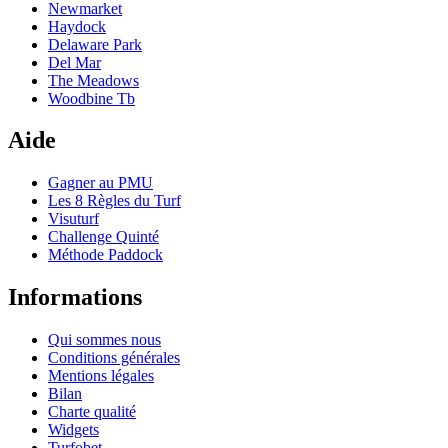
Newmarket
Haydock
Delaware Park
Del Mar
The Meadows
Woodbine Tb
Aide
Gagner au PMU
Les 8 Règles du Turf
Visuturf
Challenge Quinté
Méthode Paddock
Informations
Qui sommes nous
Conditions générales
Mentions légales
Bilan
Charte qualité
Widgets
Turfobet