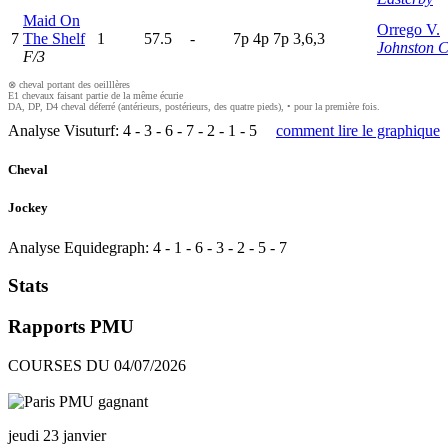
Maid On
Orrego V.
7
The Shelf
1
57.5
-
7
p
4
p
7
p
3,6,3
Johnston C
F/3
⊗ cheval portant des oeilllères
E1 chevaux faisant partie de la même écurie
DA, DP, D4 cheval déferré (antérieurs, postérieurs, des quatre pieds), • pour la première fois.
Analyse Visuturf:
4
-
3
-
6
-
7
-
2
-
1
-
5
comment lire le graphique
Cheval
Jockey
Analyse Equidegraph:
4
-
1
-
6
-
3
-
2
-
5
-
7
Stats
Rapports PMU
COURSES DU 04/07/2026
jeudi 23 janvier