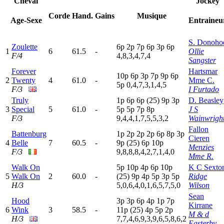
Cheval
Jockey
Corde
Hand.
Gains
Musique
Age-Sexe
Entraineu
S. Donoho
Zoulette
6
p
2
p
7
p
6
p
3
p
6
p
1
6
61.5
-
Ollie
F/4
4,8,3,4,7,4
Sangster
Forever
Hartsmar
10p
6
p
3
p
7
p
9
p
6
p
2
Twenty
4
61.0
-
Mme C.
5
p
0,4,7,3,1,4,5
F/3
I Furtado
Truly
1
p
6
p
6
p
(25)
9
p
3
p
D. Beasley
3
Special
5
61.0
-
5
p
5
p
7
p
8
p
J S
F/3
9,4,4,1,7,5,5,3,2
Wainwrigh
Fallon
Battenburg
1
p
2
p
2
p
2
p
6
p
8
p
3
p
Cieren
4
Belle
7
60.5
-
9
p
(25)
6
p
10p
Menzies
F/3
9,8,8,8,4,2,7,1,4,0
Mme R.
Walk On
5
p
10p
4
p
6
p
10p
K C Sexto
5
Walk On
2
60.0
-
(25)
9
p
4
p
5
p
3
p
5
p
Ridge
H/3
5,0,6,4,0,1,6,5,7,5,0
Wilson
Sean
Hood
3
p
3
p
6
p
4
p
1
p
7
p
Kirrane
6
Wink
3
58.5
-
11p
(25)
4
p
5
p
2
p
M & d
H/3
7,7,4,6,9,3,9,6,5,8,6,2
Easterby