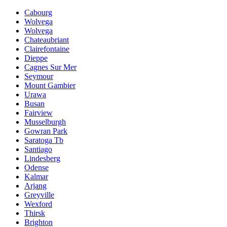
Cabourg
Wolvega
Wolvega
Chateaubriant
Clairefontaine
Dieppe
Cagnes Sur Mer
Seymour
Mount Gambier
Urawa
Busan
Fairview
Musselburgh
Gowran Park
Saratoga Tb
Santiago
Lindesberg
Odense
Kalmar
Arjang
Greyville
Wexford
Thirsk
Brighton