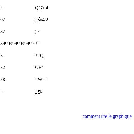
.2
QG)
4
.02
n4
2
.82
)i/
.89999999999999
3`.
.3
3=Q
.82
GF4
.78
=W-
1
.5
t.
comment lire le graphique