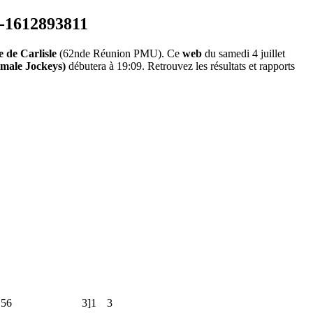
 de Carlisle
(62nde Réunion PMU). Ce
web
du samedi 4 juillet
male Jockeys)
débutera à 19:09. Retrouvez les résultats et rapports
.56
3]1
3