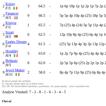
Krissy
2
3
64.5
-
1
p
6
p
10p
1
p
1
p
2
p
1
p
7
p
2
p
(
F/5
Financer
3
9
66.5
-
5
p
5
p
4
p
10p
4
p
(25)
18p
5
p
5
H/5
Kisiyra
4
1
65.5
-
7
p
(25)
4
p
(24)
5
p
5
p
11p
4
p
(
F/5
Izzari
5
6
62.5
-
12p
10p
8
p
4
p
(25)
6
p
4
p
1
p
1
H/5
Eagles Dream
6
4
61.5
-
(25)
5
p
13p
4
p
3
p
3
p
13p
12p
F/4
Hostility
7
5
63.0
-
1
p
2
p
7
p
9
p
4
p
(25)
4
p
4
p
4
p
H/4
Bellasio
8
8
62.0
-
2
p
5
p
5
p
6
p
(25)
2
p
2
p
1
p
2
p
H/5
Jewel Maker
9
2
58.0
-
8
p
4
p
7
p
11p
9
p
(25)
6
p
8
p
4
H/11
⊗ cheval portant des oeilllères
E1 chevaux faisant partie de la même écurie
DA, DP, D4 cheval déferré (antérieurs, postérieurs, des quatre pieds), • pour la première fois.
Analyse Visuturf:
7
-
2
-
8
-
1
-
6
-
3
-
4
-
5
Cheval