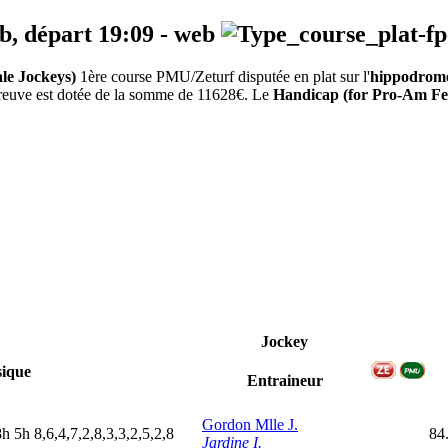
eb, départ
19:09
-
web
le Jockeys)
1ère course PMU/Zeturf disputée en plat sur l'
hippodrome
épreuve est dotée de la somme de 11628€. Le
Handicap (for Pro-Am Fe
Jockey
ique
Entraineur
Gordon Mlle J.
8
h
5
h
8,6,4,7,2,8,3,3,2,5,2,8
84
Jardine I.