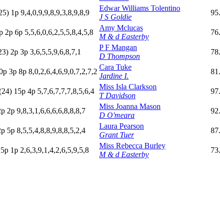
Edwar Williams Tolentino
25)
1
p
9,4,0,9,9,8,9,3,8,9,8,9
95
J S Goldie
Amy Mclucas
p
2
p
6
p
5,5,6,0,6,2,5,5,8,4,5,8
76
M & d Easterby
P F Mangan
23)
2
p
3
p
3,6,5,5,9,6,8,7,1
78
D Thompson
Cara Tuke
0p
3
p
8
p
8,0,2,6,4,6,9,0,7,2,7,2
81
Jardine I.
Miss Isla Clarkson
(24)
15p
4
p
5,7,6,7,7,7,8,5,6,4
97
T Davidson
Miss Joanna Mason
2
p
2
p
9,8,3,1,6,6,6,6,8,8,8,7
92
D O'meara
Laura Pearson
2
p
5
p
8,5,5,4,8,8,9,8,8,5,2,4
87
Grant Tuer
Miss Rebecca Burley
p
5
p
1
p
2,6,3,9,1,4,2,6,5,9,5,8
73
M & d Easterby