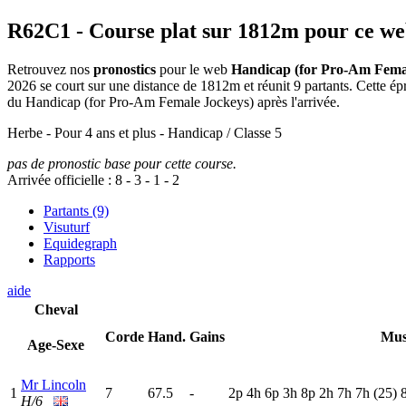
R62C1
- Course plat sur 1812m pour ce w
Retrouvez nos
pronostics
pour le web
Handicap (for Pro-Am Fema
2026 se court sur une distance de 1812m et réunit 9 partants. Cette 
du Handicap (for Pro-Am Female Jockeys) après l'arrivée.
Herbe - Pour 4 ans et plus - Handicap / Classe 5
pas de pronostic base pour cette course.
Arrivée officielle :
8
-
3
-
1
-
2
Partants (9)
Visuturf
Equidegraph
Rapports
aide
Cheval
Corde
Hand.
Gains
Mus
Age-Sexe
Mr Lincoln
1
7
67.5
-
2
p
4
h
6
p
3
h
8
p
2
h
7
h
7
h
(25)
H/6