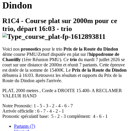
Dindon
R1C4
- Course plat sur 2000m pour ce
trio, départ
16:03
-
trio
Voici nos
pronostics
pour le trio
Prix de la Route du Dindon
4ème course PMU/Zeturf disputée en plat sur l'
hippodrome de
Chantilly
(1ère Réunion PMU). Ce
trio
du mardi 7 juillet 2026 se
court sur une distance de 2000m et réunit 7 partants. Cette épreuve
est dotée de la somme de 15400€. Le
Prix de la Route du Dindon
débutera à 16:03. Retrouvez les résultats et rapports du Prix de la
Route du Dindon après l'arrivée.
PLAT, 2000 metres , Corde a DROITE 15.400- A RECLAMER
VALEUR HAND
Notre Pronostic:
1
-
5
-
3
-
2
-
4
-
6
-
7
Arrivée officielle :
6
-
7
-
4
-
2
-
1
Pronostic spéculatif
base:
5
-
2
-
3
complément:
4
-
6
-
1
Partants (7)