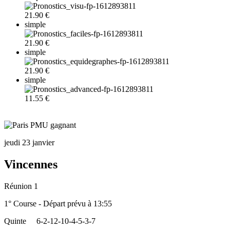
21.90 €
simple
21.90 €
simple
21.90 €
simple
11.55 €
jeudi 23 janvier
Vincennes
Réunion 1
1° Course - Départ prévu à 13:55
Quinte
6-2-12-10-4-5-3-7