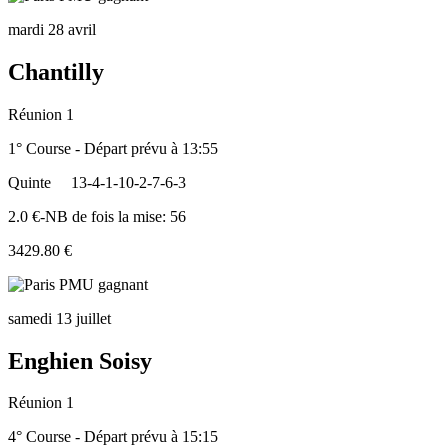
mardi 28 avril
Chantilly
Réunion 1
1° Course - Départ prévu à 13:55
Quinte
13-4-1-10-2-7-6-3
2.0 €-NB de fois la mise: 56
3429.80 €
samedi 13 juillet
Enghien Soisy
Réunion 1
4° Course - Départ prévu à 15:15