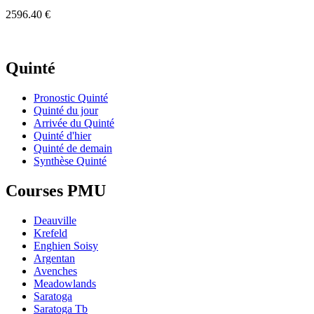
2596.40 €
Quinté
Pronostic Quinté
Quinté du jour
Arrivée du Quinté
Quinté d'hier
Quinté de demain
Synthèse Quinté
Courses PMU
Deauville
Krefeld
Enghien Soisy
Argentan
Avenches
Meadowlands
Saratoga
Saratoga Tb