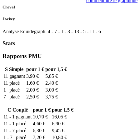
comment lire le graphique
Cheval
Jockey
Analyse Equidegraph:
4
-
7
-
1
-
3
-
13
-
5
-
11
-
6
Stats
Rapports PMU
S
Simple
pour 1 €
pour 1,5 €
11
gagnant
3,90 €
5,85 €
11
placé
1,60 €
2,40 €
1
placé
2,00 €
3,00 €
7
placé
2,50 €
3,75 €
C
Couplé
pour 1 €
pour 1,5 €
11 - 1
gagnant
10,70 €
16,05 €
11 - 1
placé
4,60 €
6,90 €
11 - 7
placé
6,30 €
9,45 €
1 - 7
placé
7,20 €
10,80 €