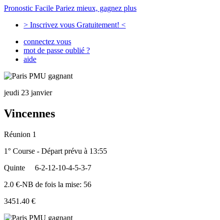
Pronostic Facile
Pariez mieux, gagnez plus
> Inscrivez vous Gratuitement! <
connectez vous
mot de passe oublié ?
aide
jeudi 23 janvier
Vincennes
Réunion 1
1° Course - Départ prévu à 13:55
Quinte
6-2-12-10-4-5-3-7
2.0 €-NB de fois la mise: 56
3451.40 €