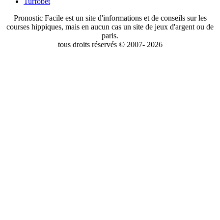
Turfobet
Pronostic Facile est un site d'informations et de conseils sur les
courses hippiques, mais en aucun cas un site de jeux d'argent ou de
paris.
tous droits réservés © 2007- 2026