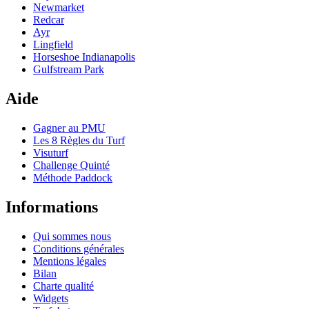
Newmarket
Redcar
Ayr
Lingfield
Horseshoe Indianapolis
Gulfstream Park
Aide
Gagner au PMU
Les 8 Règles du Turf
Visuturf
Challenge Quinté
Méthode Paddock
Informations
Qui sommes nous
Conditions générales
Mentions légales
Bilan
Charte qualité
Widgets