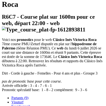
Roca
R6C7
- Course plat sur 1600m pour ce
web, départ
22:00
-
web
Voici nos
pronostics
pour le web
Clásico Inés Victorica Roca
7ème course PMU/Zeturf disputée en plat sur l'
hippodrome de
Palermo
(6ème Réunion PMU). Ce
web
du lundi 6 juillet 2026 se
court sur une distance de 1600m et réunit 9 partants. Cette épreuve
est dotée de la somme de 17364€. Le
Clásico Inés Victorica Roca
débutera à 22:00. Retrouvez les résultats et rapports du Clásico Inés
Victorica Roca après l'arrivée.
Dirt - Corde à gauche - Femelles - Pour 4 ans et plus - Groupe 3
pas de pronostic base pour cette course.
Arrivée officielle :
3
-
4
-
7
-
6
-
1
Pronostic spéculatif
base:
1
-
8
-
2
complément:
9
-
3
-
6
Partants (9)
Visuturf