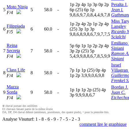
1
p
2
p
4
p
1
p
3
p
0
p
2
p
Peralta J.
Moto Ninja
5
5
58.0
-
6
p
(25)
6
p
1
p
Jean l.
F/4
9,8,6,9,7,0,8,4,4,9,7,8
Guthman
Miss Tar
1
p
2
p
4
p
2
p
1
p
2
p
4
p
Filippiada
Langley
6
6
60.0
-
(25)
3
p
1
p
3
p
Ricardo 
F/5
9,8,6,8,9,8,6,7,9,7,7,5
Scialchi
Emiliano 
Reina
5
p
6
p
1
p
1
p
2
p
2
p
4
p
Siniani
Secreta
7
7
58.0
-
3
p
2
p
(25)
5
p
Ramon A
5,4,9,9,8,8,6,7,8,5,9,9
F/4
Siniani
Israel
Class Life
7
p
1
p
1
p
(25)
0
p
4
p
Villagran
8
8
58.0
-
1
p
2
p
3,9,9,0,6,9,8
Guillermo
F/4
Frenkel S
Mazza
Bordas J.
1
p
1
p
1
p
2
p
(25)
4
p
Sorda
9
9
58.0
-
Juan C.
3
p
9,9,9,8,6,7
Etchecho
F/4
⊗ cheval portant des oeilllères
E1 chevaux faisant partie de la même écurie
DA, DP, D4 cheval déferré (antérieurs, postérieurs, des quatre pieds), • pour la première fois.
Analyse Visuturf:
1
-
8
-
6
-
9
-
7
-
5
-
2
-
3
comment lire le graphique