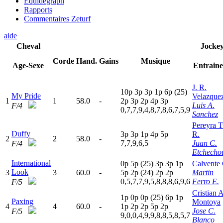
Equidegraph
Rapports
Commentaires Zeturf
aide
Cheval
Jocke
Corde
Hand.
Gains
Musique
Age-Sexe
Entrain
J. R.
10p
3
p
3
p
1
p
6
p
(25)
My Pride
Velazque
1
1
58.0
-
2
p
3
p
2
p
4
p
3
p
Luis A.
F/4
0,7,7,9,4,8,7,8,6,7,5,9
Sanchez
Pereyra T
Duffy
3
p
3
p
1
p
4
p
5
p
R.
2
2
58.0
-
7,7,9,6,5
Juan C.
F/4
Etchecho
International
0
p
5
p
(25)
3
p
3
p
1
p
Calvente
Look
3
3
60.0
-
5
p
2
p
(24)
2
p
2
p
Martin
0,5,7,7,9,5,8,8,8,6,9,6
Ferro E.
F/5
Cristian A
1
p
0
p
0
p
(25)
6
p
1
p
Paxing
Montoya
4
4
60.0
-
1
p
2
p
2
p
5
p
2
p
Jose C.
F/5
9,0,0,4,9,9,8,8,5,8,5,7
Blanco