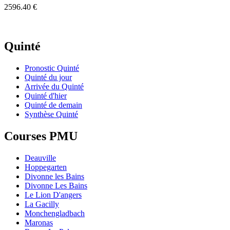
2596.40 €
Quinté
Pronostic Quinté
Quinté du jour
Arrivée du Quinté
Quinté d'hier
Quinté de demain
Synthèse Quinté
Courses PMU
Deauville
Hoppegarten
Divonne les Bains
Divonne Les Bains
Le Lion D'angers
La Gacilly
Monchengladbach
Maronas