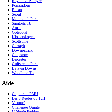
Royan La Palmyre
Pompadour
Busan
Seoul
Monmouth Park
Saratoga Tb
Amal
Goteborg
Klosterskogen
Scottsville
Curragh
Downpatrick
Chepstow
Leicester
Gulfstream Park
Batavia Downs
Woodbine Tb
Aide
Gagner au PMU
Les 8 Règles du Turf
Visuturf
Challenge Quinté
Méthode Paddock