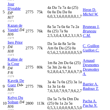
Jour
4
a
D
a
7
a
7
a
4
a
(25)
D'erable
Heon D.
5
2775
75k
0
a
0
a
D
a
D
a
0
a
DP
Michel W.
6,0,3,3,6,0,0,0,0,0,1,7
H/7
1'12"1
Kazan de
8
a
5
a
7
a
0
a
6
a
7
a
2
a
Bruneau J.
Vandel
D4
6
2775
76k
8
a
(25)
7
a
9
a
Bruneau
H/6
2,5,3,0,4,3,8,2,3,1,9,5
C.M.
1'11"9
Iseo Prior
D
a
5
a
4
a
8
a
5
a
0
a
C. Guillon
D4
7
2775
77k
A
m
0
a
D
a
(25)
0
a
Guillon C.
H/8
0,5,6,2,5,0,0,0,0,0,5,9
1'14"5
Kaline de
Arnaud
1
m
8
a
2
m
D
a
6
a
(25)
la Cour
Desmottes
8
2775
80k
5
a
3
m
2
a
4
a
1
a
D4
Desmottes
9,2,8,0,4,5,7,8,6,9,7,9
F/6
A.
1'12"6
Kavrik De
3
a
4
a
7
a
0
a
(25)
3
a
1
a
Barrier A.
Guez
D4•
9
2775
78k
1
a
3
a
1
a
4
a
Radoux T.
H/6
7,6,3,0,7,9,9,7,9,6,2,7
1'12"7
Kelyo Du
D
a
5
a
7
a
9
a
D
m
D
a
Pacha A.
Solnan
D4
10
2800
113k
(25)
0
a
1
a
2
a
5
a
Pacha N.
H/6
0,5,3,1,0,0,0,9,8,5,5,0