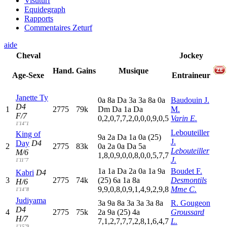
Visuturf
Equidegraph
Rapports
Commentaires Zeturf
aide
Cheval
Jockey
Hand.
Gains
Musique
Age-Sexe
Entraineur
Janette Ty
0
a
8
a
D
a
3
a
3
a
8
a
0
a
Baudouin J.
D4
1
2775
79k
D
m
D
a
1
a
D
a
M.
F/7
0,2,0,7,7,2,0,0,0,9,0,5
Varin E.
1'14"1
Lebouteiller
King of
9
a
2
a
D
a
1
a
0
a
(25)
J.
Day
D4
2
2775
83k
0
a
2
a
0
a
D
a
5
a
Lebouteiller
M/6
1,8,0,9,0,0,8,0,0,5,7,7
J.
1'11"7
1
a
1
a
D
a
2
a
0
a
1
a
9
a
Boudet F.
Kabri
D4
3
2775
74k
(25)
6
a
1
a
8
a
Desmontils
H/6
9,9,0,8,0,9,1,4,9,2,9,8
Mme C.
1'14"8
Judiyama
3
a
9
a
8
a
3
a
3
a
3
a
8
a
R. Gougeon
D4
4
2775
75k
2
a
9
a
(25)
4
a
Groussard
H/7
7,1,2,7,7,7,2,8,1,6,4,7
L.
1'15"9