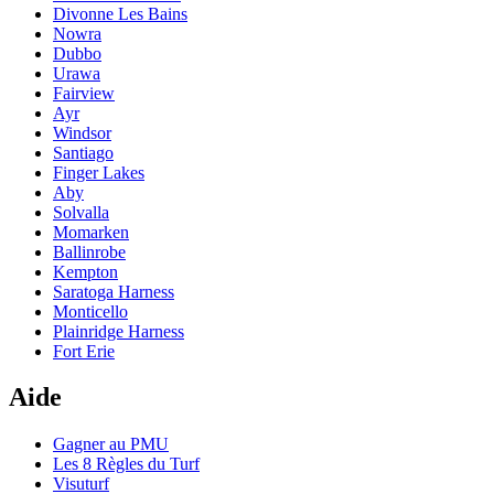
Divonne Les Bains
Nowra
Dubbo
Urawa
Fairview
Ayr
Windsor
Santiago
Finger Lakes
Aby
Solvalla
Momarken
Ballinrobe
Kempton
Saratoga Harness
Monticello
Plainridge Harness
Fort Erie
Aide
Gagner au PMU
Les 8 Règles du Turf
Visuturf