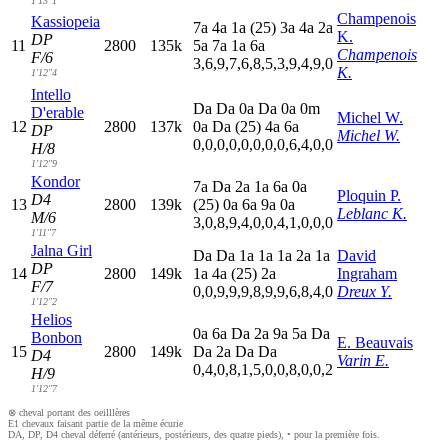
1'13"1
Champenois
Kassiopeia
7
a
4
a
1
a
(25)
3
a
4
a
2
a
K.
DP
11
2800
135k
5
a
7
a
1
a
6
a
Champenois
F/6
3,6,9,7,6,8,5,3,9,4,9,0
K.
1'12"4
Intello
D
a
D
a
0
a
D
a
0
a
0
m
D'erable
Michel W.
12
2800
137k
0
a
D
a
(25)
4
a
6
a
DP
Michel W.
0,0,0,0,0,0,0,0,6,4,0,0
H/8
1'12"9
Kondor
7
a
D
a
2
a
1
a
6
a
0
a
Ploquin P.
D4
13
2800
139k
(25)
0
a
6
a
9
a
0
a
Leblanc K.
M/6
3,0,8,9,4,0,0,4,1,0,0,0
1'11"7
Jalna Girl
D
a
D
a
1
a
1
a
1
a
2
a
1
a
David
DP
14
2800
149k
1
a
4
a
(25)
2
a
Ingraham
F/7
0,0,9,9,9,8,9,9,6,8,4,0
Dreux Y.
1'12"2
Helios
0
a
6
a
D
a
2
a
9
a
5
a
D
a
Bonbon
E. Beauvais
15
2800
149k
D
a
2
a
D
a
D
a
D4
Varin E.
0,4,0,8,1,5,0,0,8,0,0,2
H/9
1'12"7
⊗ cheval portant des oeilllères
E1 chevaux faisant partie de la même écurie
DA, DP, D4 cheval déferré (antérieurs, postérieurs, des quatre pieds), • pour la première fois.