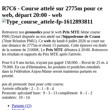
R7C6
- Course attelé sur 2775m pour ce
web, départ
20:00
-
web
Retrouvez nos
pronostics
pour le web
Prix MTE
6ème course
PMU/Zeturf disputée au trot attelé sur l'
hippodrome de Craon
(7ème Réunion PMU). Ce
web
du lundi 6 juillet 2026 se court sur
une distance de 2775m et réunit 15 partants. Cette épreuve est dotée
de la somme de 21000€. Le
Prix MTE
débutera à 20:00. Retrouvez
les résultats et rapports du Prix MTE après l'arrivée.
Pour 6 à 9 ans inclus, n'ayant pas gagné 158.000. - Recul de 25 m. à
79.000. En cas d'élimination, les poulains et pouliches entraînés
dans la Fédération Anjou-Maine seront maintenus partants en
priorité.
pas de pronostic base pour cette course.
Arrivée officielle :
2
-
3
-
1
-
8
-
4
Pronostic spéculatif
base:
9
-
3
-
13
complément:
8
-
1
-
2
outsiders:
10
-
14
Partants (15)