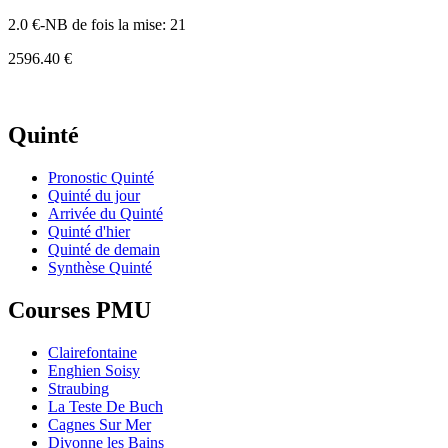
2.0 €-NB de fois la mise: 21
2596.40 €
Quinté
Pronostic Quinté
Quinté du jour
Arrivée du Quinté
Quinté d'hier
Quinté de demain
Synthèse Quinté
Courses PMU
Clairefontaine
Enghien Soisy
Straubing
La Teste De Buch
Cagnes Sur Mer
Divonne les Bains