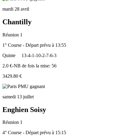
mardi 28 avril
Chantilly
Réunion 1
1° Course - Départ prévu à 13:55
Quinte
13-4-1-10-2-7-6-3
2.0 €-NB de fois la mise: 56
3429.80 €
samedi 13 juillet
Enghien Soisy
Réunion 1
4° Course - Départ prévu à 15:15