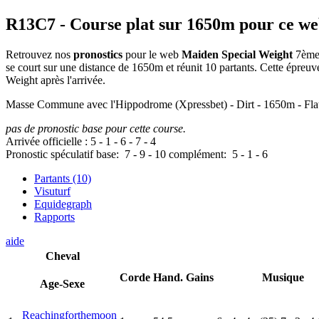
R13C7
- Course plat sur 1650m pour ce w
Retrouvez nos
pronostics
pour le web
Maiden Special Weight
7ème 
se court sur une distance de 1650m et réunit 10 partants. Cette épre
Weight après l'arrivée.
Masse Commune avec l'Hippodrome (Xpressbet) - Dirt - 1650m -
pas de pronostic base pour cette course.
Arrivée officielle :
5
-
1
-
6
-
7
-
4
Pronostic spéculatif
base:
7
-
9
-
10
complément:
5
-
1
-
6
Partants (10)
Visuturf
Equidegraph
Rapports
aide
Cheval
Corde
Hand.
Gains
Musique
Age-Sexe
Reachingforthemoon