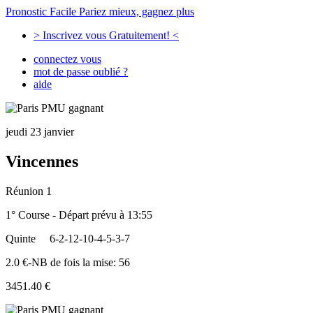
Pronostic Facile
Pariez mieux, gagnez plus
> Inscrivez vous Gratuitement! <
connectez vous
mot de passe oublié ?
aide
jeudi 23 janvier
Vincennes
Réunion 1
1° Course - Départ prévu à 13:55
Quinte
6-2-12-10-4-5-3-7
2.0 €-NB de fois la mise: 56
3451.40 €