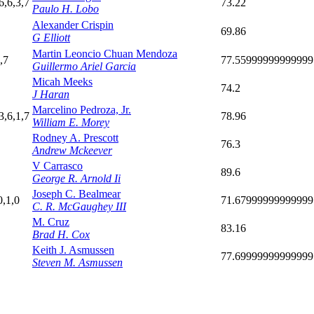
6,6,3,7
73.22
Paulo H. Lobo
Alexander Crispin
69.86
G Elliott
Martin Leoncio Chuan Mendoza
,7
77.55999999999999
Guillermo Ariel Garcia
Micah Meeks
74.2
J Haran
Marcelino Pedroza, Jr.
3,6,1,7
78.96
William E. Morey
Rodney A. Prescott
76.3
Andrew Mckeever
V Carrasco
89.6
George R. Arnold Ii
Joseph C. Bealmear
0,1,0
71.67999999999999
C. R. McGaughey III
M. Cruz
83.16
Brad H. Cox
Keith J. Asmussen
77.69999999999999
Steven M. Asmussen