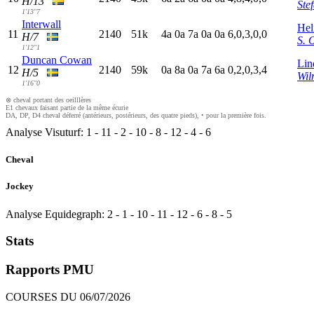
H/13
Ste
1'13"7
Interwall
Hel
11
2140
51k
4
a
0
a
7
a
0
a
0
a
6,0,3,0,0
H/7
S. 
1'12"1
Duncan Cowan
Lin
12
2140
59k
0
a
8
a
0
a
7
a
6
a
0,2,0,3,4
H/5
Wil
1'16"0
⊗ cheval portant des oeilllères
E1 chevaux faisant partie de la même écurie
DA, DP, D4 cheval déferré (antérieurs, postérieurs, des quatre pieds), • pour la première fois.
Analyse Visuturf:
1
-
11
-
2
-
10
-
8
-
12
-
4
-
6
Cheval
Jockey
Analyse Equidegraph:
2
-
1
-
10
-
11
-
12
-
6
-
8
-
5
Stats
Rapports PMU
COURSES DU 06/07/2026