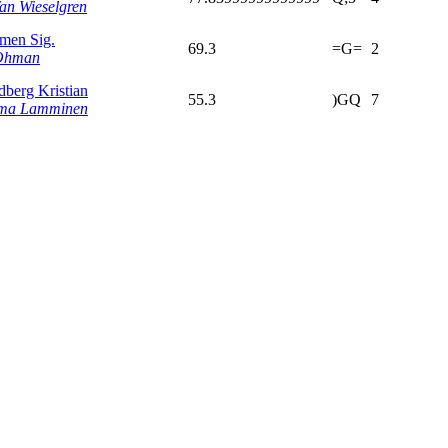
fan Wieselgren
men Sig.
69.3
=G=
2
Ohman
dberg Kristian
55.3
)GQ
7
ma Lamminen