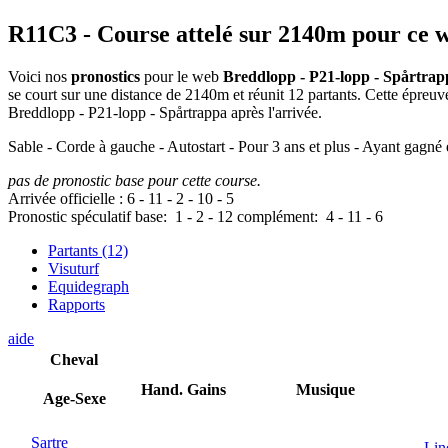
R11C3
- Course attelé sur 2140m pour ce 
Voici nos
pronostics
pour le web
Breddlopp - P21-lopp - Spårtrap
se court sur une distance de 2140m et réunit 12 partants. Cette épre
Breddlopp - P21-lopp - Spårtrappa après l'arrivée.
Sable - Corde à gauche - Autostart - Pour 3 ans et plus - Ayant gagné 
pas de pronostic base pour cette course.
Arrivée officielle :
6
-
11
-
2
-
10
-
5
Pronostic spéculatif
base:
1
-
2
-
12
complément:
4
-
11
-
6
Partants (12)
Visuturf
Equidegraph
Rapports
aide
Cheval
Hand.
Gains
Musique
Age-Sexe
Sartre
Lin