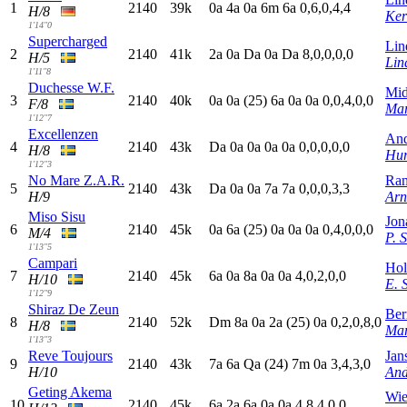
1
2140
39k
0
a
4
a
0
a
6
m
6
a
0,6,0,4,4
H/8
Ker
1'14"0
Supercharged
Lin
2
2140
41k
2
a
0
a
D
a
0
a
D
a
8,0,0,0,0
H/5
Lin
1'11"8
Duchesse W.F.
Mid
3
2140
40k
0
a
0
a
(25)
6
a
0
a
0
a
0,0,4,0,0
F/8
Mar
1'12"7
Excellenzen
And
4
2140
43k
D
a
0
a
0
a
0
a
0
a
0,0,0,0,0
H/8
Hur
1'12"3
No Mare Z.A.R.
Ram
5
2140
43k
D
a
0
a
0
a
7
a
7
a
0,0,0,3,3
H/9
Arn
Miso Sisu
Jon
6
2140
45k
0
a
6
a
(25)
0
a
0
a
0
a
0,4,0,0,0
M/4
P. 
1'13"5
Campari
Hol
7
2140
45k
6
a
0
a
8
a
0
a
0
a
4,0,2,0,0
H/10
E. 
1'12"9
Shiraz De Zeun
Ber
8
2140
52k
D
m
8
a
0
a
2
a
(25)
0
a
0,2,0,8,0
H/8
Mar
1'13"3
Reve Toujours
Jan
9
2140
43k
7
a
6
a
Q
a
(24)
7
m
0
a
3,4,3,0
H/10
And
Geting Akema
Wie
10
2140
45k
6
a
2
a
6
a
0
a
0
a
4,8,4,0,0