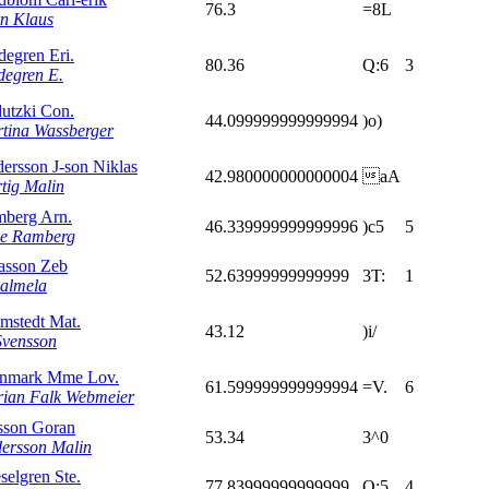
76.3
=8L
n Klaus
degren Eri.
80.36
Q:6
3
degren E.
utzki Con.
44.099999999999994
)o)
tina Wassberger
ersson J-son Niklas
42.980000000000004
aA
tig Malin
berg Arn.
46.339999999999996
)c5
5
e Ramberg
asson Zeb
52.63999999999999
3T:
1
Salmela
mstedt Mat.
43.12
)i/
Svensson
nmark Mme Lov.
61.599999999999994
=V.
6
ian Falk Webmeier
sson Goran
53.34
3^0
ersson Malin
selgren Ste.
77.83999999999999
Q;5
4