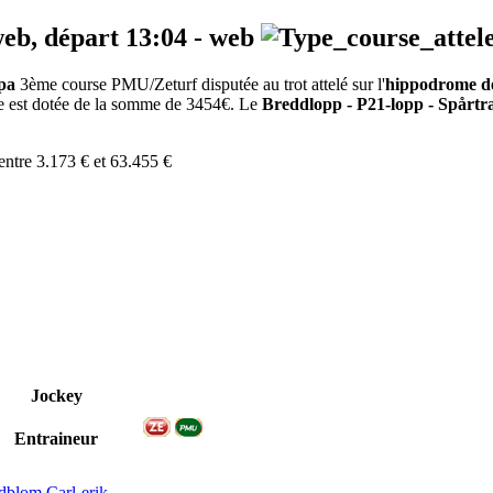
web, départ
13:04
-
web
pa
3ème course PMU/Zeturf disputée au trot attelé sur l'
hippodrome de
uve est dotée de la somme de 3454€. Le
Breddlopp - P21-lopp - Spårt
entre 3.173 € et 63.455 €
Jockey
Entraineur
dblom Carl-erik