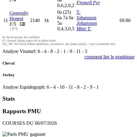
Fromell Per
0,6,2,0,2
0
a
(25)
T.
Generally
6
a
7
a
0
a
Johansson
Honest
11
2140
1k
69.86
5
a
Johansson
F/5
0,4,3,0,5
Mme T.
1'18"8
⊗ cheval portant des oeilllères
E1 chevaux faisant partie de la même écurie
DA, DP, D4 cheval déferré (antérieurs, postérieurs, des quatre pieds), • pour la première fois.
Analyse Visuturf:
6
-
4
-
8
-
2
-
1
-
9
-
11
-
3
comment lire le graphique
Cheval
Jockey
Analyse Equidegraph:
6
-
4
-
10
-
11
-
8
-
2
-
9
-
1
Stats
Rapports PMU
COURSES DU 06/07/2026