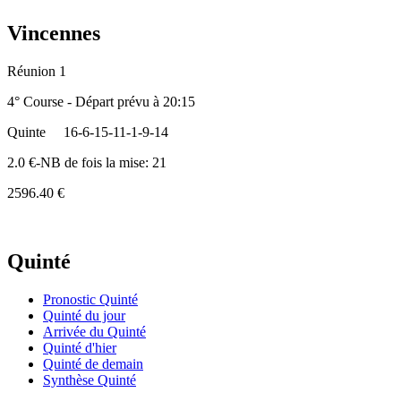
Vincennes
Réunion 1
4° Course - Départ prévu à 20:15
Quinte
16-6-15-11-1-9-14
2.0 €-NB de fois la mise: 21
2596.40 €
Quinté
Pronostic Quinté
Quinté du jour
Arrivée du Quinté
Quinté d'hier
Quinté de demain
Synthèse Quinté