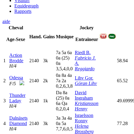
Visuturf
Equidegraph
Rapports
aide
Cheval
Jockey
Hand.
Gains
Musique
Age-Sexe
Entraineur
7
a
5
a
6
a
Riedl B.
Action
0
a
(25)
Fabricio J.
1
Brodde
2140
3k
58.94
0
a
A.
H/4
3,5,4,0,0
Reggiardo
0
a
8
a
4
a
Odessa
Lihv Gor.
2
2140
2k
7
a
2
a
65.52
Göran Lihv
F/5
0,2,6,3,8
D
a
8
a
David
Thunder
(25)
0
a
Ingraham
3
Laday
2140
1k
49.6999
6
a
Q
a
Kristiansson
H/4
0,2,0,4
Henny
Israelsson
Dalnäsets
3
a
3
a
4
a
Ronny
4
Diamond
2140
3k
0
a
5
a
77.28
Helena
H/4
7,7,6,0,5
Brossberg