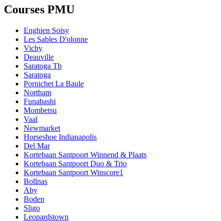
Courses PMU
Enghien Soisy
Les Sables D'olonne
Vichy
Deauville
Saratoga Tb
Saratoga
Pornichet La Baule
Northam
Funabashi
Mombetsu
Vaal
Newmarket
Horseshoe Indianapolis
Del Mar
Kortebaan Santpoort Winnend & Plaats
Kortebaan Santpoort Duo & Trio
Kortebaan Santpoort Winscore1
Bollnas
Aby
Boden
Sligo
Leopardstown