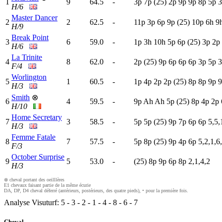
1
9
64.5
-
3
p
7
p
(25)
2
p
9
p
9
p
8
p
5
p
3
H/6
Master Dancer
2
2
62.5
-
11p
3
p
6
p
9
p
(25)
10p
6
h
9
H/9
Break Point
3
6
59.0
-
1
p
3
h
10h
5
p
6
p
(25)
3
p
2
p
H/6
La Trinite
4
8
62.0
-
2
p
(25)
9
p
6
p
6
p
6
p
3
p
5
p
3
F/4
Worlington
5
1
60.5
-
1
p
4
p
2
p
2
p
(25)
8
p
8
p
9
p
9
H/3
Smith
⊗
6
4
59.5
-
9
p
A
h
A
h
5
p
(25)
8
p
4
p
2
p
H/10
Home Secretary
7
3
58.5
-
5
p
5
p
(25)
9
p
7
p
6
p
6
p
5,5,
H/3
Femme Fatale
8
7
57.5
-
5
p
8
p
(25)
9
p
4
p
6
p
5,2,1,6
F/3
October Surprise
9
5
53.0
-
(25)
8
p
9
p
6
p
8
p
2,1,4,2
H/3
⊗ cheval portant des oeilllères
E1 chevaux faisant partie de la même écurie
DA, DP, D4 cheval déferré (antérieurs, postérieurs, des quatre pieds), • pour la première fois.
Analyse Visuturf:
5
-
3
-
2
-
1
-
4
-
8
-
6
-
7
Cheval