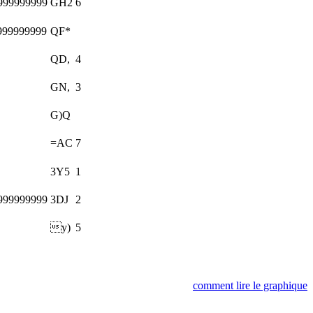
999999999
GH2
6
999999999
QF*
QD,
4
GN,
3
G)Q
=AC
7
3Y5
1
999999999
3DJ
2
y)
5
comment lire le graphique