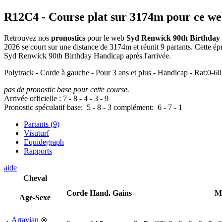
R12C4
- Course plat sur 3174m pour ce w
Retrouvez nos
pronostics
pour le web
Syd Renwick 90th Birthday
2026 se court sur une distance de 3174m et réunit 9 partants. Cette 
Syd Renwick 90th Birthday Handicap après l'arrivée.
Polytrack - Corde à gauche - Pour 3 ans et plus - Handicap - Rat:0-60
pas de pronostic base pour cette course.
Arrivée officielle :
7
-
8
-
4
-
3
-
9
Pronostic spéculatif
base:
5
-
8
-
3
complément:
6
-
7
-
1
Partants (9)
Visuturf
Equidegraph
Rapports
aide
Cheval
Corde
Hand.
Gains
M
Age-Sexe
Artavian
⊗