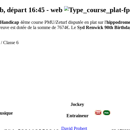
eb, départ
16:45
-
web
 Handicap
4ème course PMU/Zeturf disputée en plat sur l'
hippodrome 
épreuve est dotée de la somme de 7674€. Le
Syd Renwick 90th Birthd
 / Classe 6
Jockey
usique
Entraineur
David Probert