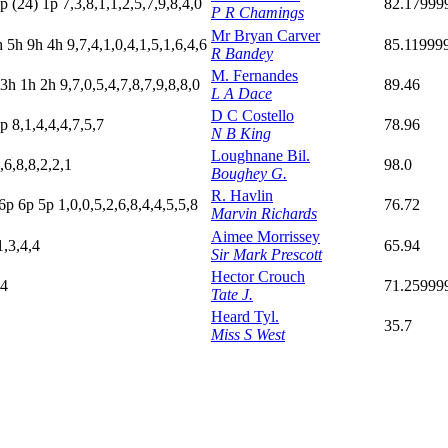
p
(24)
1
p
7,3,8,1,1,2,5,7,9,8,4,0
82.17999
P R Chamings
Mr Bryan Carver
h
5
h
9
h
4
h
9,7,4,1,0,4,1,5,1,6,4,6
85.11999
R Bandey
M. Fernandes
3
h
1
h
2
h
9,7,0,5,4,7,8,7,9,8,8,0
89.46
L A Dace
D C Costello
p
8,1,4,4,4,7,5,7
78.96
N B King
Loughnane Bil.
,6,8,8,2,2,1
98.0
Boughey G.
R. Havlin
6
p
6
p
5
p
1,0,0,5,2,6,8,4,4,5,5,8
76.72
Marvin Richards
Aimee Morrissey
1,3,4,4
65.94
Sir Mark Prescott
Hector Crouch
,4
71.25999
Tate J.
Heard Tyl.
35.7
Miss S West