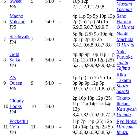
5
Sweet
5
54.0
-
10p
12p
Masami
F/6
2,2,1,2,1,1,2,0,8
Yoshida
Maono
4
p
11p
5
p
5
p
10p
13p
Sano
6
Volcano
6
54.0
-
2
p
(25)
1
p
(24)
1
p
Haruku
F/5
6,9,5,5,0,7,8,9,9,7
O Hirata
5
p
6
p
(25)
9
p
10p
4
p
Naoki
Slechtvalk
7
7
54.0
-
2
p
1
p
2
p
3
p
2
p
Machida
F/4
5,4,1,0,6,8,9,8,7,8,8
O Hirata
Yuki
Gold
4
p
8
p
9
p
10p
11p
11p
Furuoka
8
Saika
8
54.0
-
11p
11p
11p
12p
(25)
Juichi
F/4
6,2,1,0,9,9,9,9,9,8,9,0
Tajima
Riku
A's
1
p
1
p
(25)
5
p
5
p
1
p
Takami
9
Queen
9
54.0
-
3
p
9
p
9
p
12p
5
p
Shozo
F/6
9,9,5,5,9,7,1,1,8,5,6,9
Sasaki
2
p
16p
13p
12p
(25)
Takuto
Cloudy
11p
15p
14p
1
p
14p
Iketani
10
Looks
10
54.0
-
13p
Katsuyosh
F/4
8,4,7,8,9,5,6,9,6,7,5,3
Uchida
Pocketful
11p
7
p
14p
(25)
12p
Ryo Noba
11
Coin
11
54.0
-
14p
14p
1
p
5
p
2
p
5
p
Hiroyuki
F/4
9,3,6,8,6,6,9,5,8,5,6
Imazu