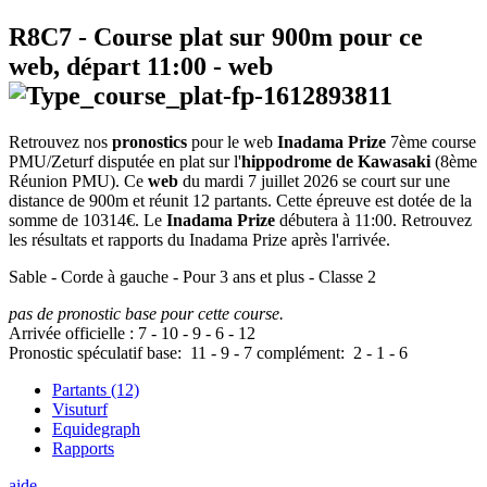
R8C7
- Course plat sur 900m pour ce
web, départ
11:00
-
web
Retrouvez nos
pronostics
pour le web
Inadama Prize
7ème course
PMU/Zeturf disputée en plat sur l'
hippodrome de Kawasaki
(8ème
Réunion PMU). Ce
web
du mardi 7 juillet 2026 se court sur une
distance de 900m et réunit 12 partants. Cette épreuve est dotée de la
somme de 10314€. Le
Inadama Prize
débutera à 11:00. Retrouvez
les résultats et rapports du Inadama Prize après l'arrivée.
Sable - Corde à gauche - Pour 3 ans et plus - Classe 2
pas de pronostic base pour cette course.
Arrivée officielle :
7
-
10
-
9
-
6
-
12
Pronostic spéculatif
base:
11
-
9
-
7
complément:
2
-
1
-
6
Partants (12)
Visuturf
Equidegraph
Rapports
aide