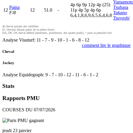
Yamamot
4
p
6
p
9
p
12p
4
p
(25)
Paina
Tsubasa
12
12
51.0
-
11p
4
p
5
p
4
p
6
p
F/8
Takano
6,4,1,8,6,9,6,5,6,4,6,8
Tsuyoshi
⊗ cheval portant des oeilllères
E1 chevaux faisant partie de la même écurie
DA, DP, D4 cheval déferré (antérieurs, postérieurs, des quatre pieds), • pour la première fois.
Analyse Visuturf:
11
-
7
-
9
-
10
-
1
-
6
-
8
-
12
comment lire le graphique
Cheval
Jockey
Analyse Equidegraph:
9
-
7
-
10
-
12
-
11
-
6
-
1
-
2
Stats
Rapports PMU
COURSES DU 07/07/2026
jeudi 23 janvier