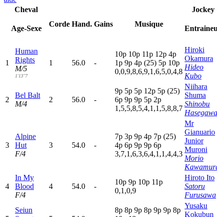
Cheval
Jockey
Corde
Hand.
Gains
Musique
Age-Sexe
Entraine
Hiroki
Human
10p
10p
11p
12p
4
p
Okamura
Rights
1
1
56.0
-
1
p
9
p
4
p
(25)
5
p
10p
Hideo
M/5
0,0,9,8,6,9,1,6,5,0,4,8
Kubo
1'13"7
Niihara
9
p
5
p
5
p
12p
5
p
(25)
Bel Balt
Shuma
2
2
56.0
-
6
p
9
p
9
p
5
p
2
p
M/4
Shinobu
1,5,5,8,5,4,1,1,5,8,8,7
Hasegaw
Mr
Gianuario
Alpine
7
p
3
p
9
p
4
p
7
p
(25)
Junior
3
Hut
3
54.0
-
4
p
6
p
9
p
9
p
6
p
Muroni
F/4
3,7,1,6,3,6,4,1,1,4,4,3
Morio
Kawamur
In My
Hiroto Ito
10p
9
p
10p
11p
4
Blood
4
54.0
-
Satoru
0,1,0,9
F/4
Furusawa
Yusaku
Seiun
8
p
8
p
9
p
8
p
9
p
9
p
8
p
Kokubun