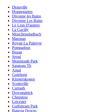
Deauville
Hoppegarten
Divonne les Bains
Divonne Les Bains
Le Lion D'angers
La Gacilly
Monchengladbach
Maronas
Royan La Palmyre
Pompadour
Busan
Seoul
Monmouth Park
Saratoga Tb
Amal
Goteborg
Klosterskogen
Scottsville
Curragh
Downpatrick
Chepstow
Leicester
Gulfstream Park
Batavia Downs