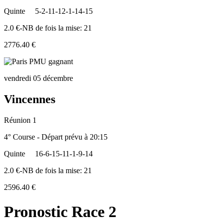
Quinte
5-2-11-12-1-14-15
2.0 €-NB de fois la mise: 21
2776.40 €
vendredi 05 décembre
Vincennes
Réunion 1
4° Course - Départ prévu à 20:15
Quinte
16-6-15-11-1-9-14
2.0 €-NB de fois la mise: 21
2596.40 €
Pronostic Race 2