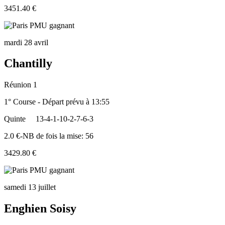
3451.40 €
mardi 28 avril
Chantilly
Réunion 1
1° Course - Départ prévu à 13:55
Quinte
13-4-1-10-2-7-6-3
2.0 €-NB de fois la mise: 56
3429.80 €
samedi 13 juillet
Enghien Soisy