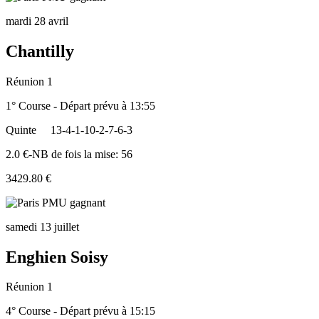
mardi 28 avril
Chantilly
Réunion 1
1° Course - Départ prévu à 13:55
Quinte
13-4-1-10-2-7-6-3
2.0 €-NB de fois la mise: 56
3429.80 €
samedi 13 juillet
Enghien Soisy
Réunion 1
4° Course - Départ prévu à 15:15