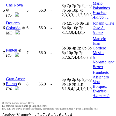
Mario
Che Nova
8
p
7
p
7
p
7
p
9
p
9
p
Palominos
⊗
5
5
56.0
-
7
p
5
p
10p
7
p
Evaristo
2,3,3,3,1,1,3,5,0,3
F/6
Alarcon J.
Desierto
7
p
(25)
8
p
8
p
1
p
Johann Olate
6
Colorido
⊗
6
56.0
-
6
p
6
p
10p
7
p
Jose A.
3,2,2,9,4,4,0,3
Nunez
M/3
Marcelo
Juan
5
p
3
p
4
p
3
p
6
p
6
p
Cordero
Panteu
⊗
7
7
56.0
-
6
p
10p
3
p
7
p
Mesias
F/5
5,7,6,7,4,4,4,0,7,3
N.
Norambuena
Bravo
Humberto
Alejandro
Gran Amor
5
p
9
p
2
p
6
p
9
p
6
p
Vera
Eterno
⊗
8
8
56.0
-
9
p
1
p
9
p
11p
Borquez
5,1,8,4,1,4,1,9,1,9
F/4
Evaristo
Alarcon J.
⊗ cheval portant des oeilllères
E1 chevaux faisant partie de la même écurie
DA, DP, D4 cheval déferré (antérieurs, postérieurs, des quatre pieds), • pour la première fois.
Analyse Visuturf:
1
-
2
-
7
-
8
-
3
-
6
-
5
-
4