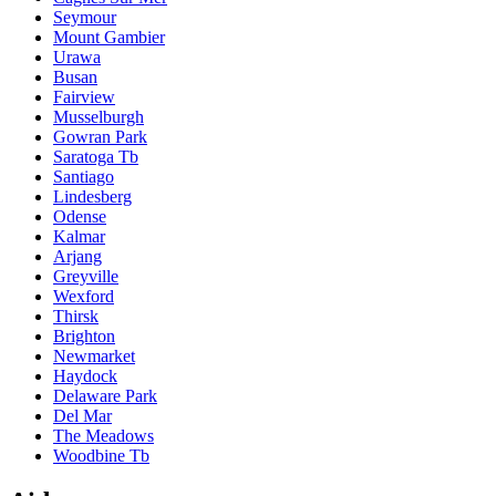
Seymour
Mount Gambier
Urawa
Busan
Fairview
Musselburgh
Gowran Park
Saratoga Tb
Santiago
Lindesberg
Odense
Kalmar
Arjang
Greyville
Wexford
Thirsk
Brighton
Newmarket
Haydock
Delaware Park
Del Mar
The Meadows
Woodbine Tb