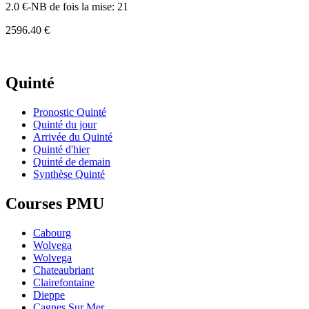
2.0 €-NB de fois la mise: 21
2596.40 €
Quinté
Pronostic Quinté
Quinté du jour
Arrivée du Quinté
Quinté d'hier
Quinté de demain
Synthèse Quinté
Courses PMU
Cabourg
Wolvega
Wolvega
Chateaubriant
Clairefontaine
Dieppe
Cagnes Sur Mer