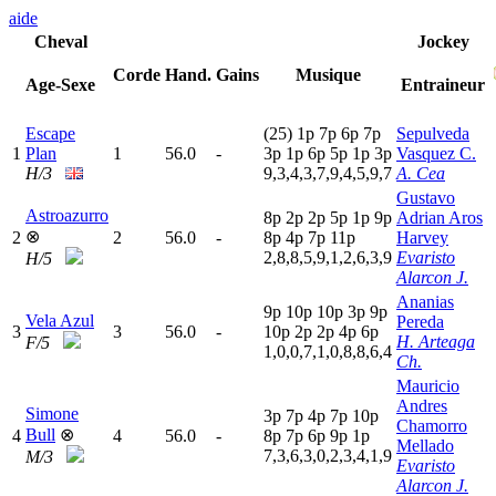
aide
Cheval
Jockey
Corde
Hand.
Gains
Musique
Age-Sexe
Entraineur
Escape
(25)
1
p
7
p
6
p
7
p
Sepulveda
1
Plan
1
56.0
-
3
p
1
p
6
p
5
p
1
p
3
p
Vasquez C.
H/3
9,3,4,3,7,9,4,5,9,7
A. Cea
Gustavo
Astroazurro
8
p
2
p
2
p
5
p
1
p
9
p
Adrian Aros
⊗
2
2
56.0
-
8
p
4
p
7
p
11p
Harvey
2,8,8,5,9,1,2,6,3,9
Evaristo
H/5
Alarcon J.
Ananias
9
p
10p
10p
3
p
9
p
Vela Azul
Pereda
3
3
56.0
-
10p
2
p
2
p
4
p
6
p
H. Arteaga
F/5
1,0,0,7,1,0,8,8,6,4
Ch.
Mauricio
Andres
Simone
3
p
7
p
4
p
7
p
10p
Chamorro
Bull
⊗
4
4
56.0
-
8
p
7
p
6
p
9
p
1
p
Mellado
7,3,6,3,0,2,3,4,1,9
M/3
Evaristo
Alarcon J.