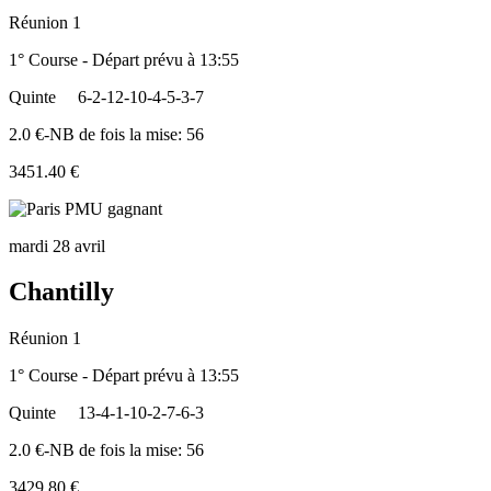
Réunion 1
1° Course - Départ prévu à 13:55
Quinte
6-2-12-10-4-5-3-7
2.0 €-NB de fois la mise: 56
3451.40 €
mardi 28 avril
Chantilly
Réunion 1
1° Course - Départ prévu à 13:55
Quinte
13-4-1-10-2-7-6-3
2.0 €-NB de fois la mise: 56
3429.80 €