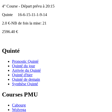
4° Course - Départ prévu à 20:15
Quinte
16-6-15-11-1-9-14
2.0 €-NB de fois la mise: 21
2596.40 €
Quinté
Pronostic Quinté
Quinté du jour
Arrivée du Quinté
Quinté d'hier
Quinté de demain
Synthèse Quinté
Courses PMU
Cabourg
Wolvega