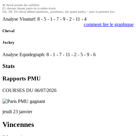
⊗ cheval portant des oeilllères
E1 chevaux faisant partie de la même écurie
DA, DP, D4 cheval déferré (antérieurs, postérieurs, des quatre pieds), • pour la première fois.
Analyse Visuturf:
8
-
5
-
1
-
7
-
9
-
2
-
11
-
4
comment lire le graphique
Cheval
Jockey
Analyse Equidegraph:
8
-
1
-
7
-
11
-
2
-
5
-
9
-
6
Stats
Rapports PMU
COURSES DU 06/07/2026
jeudi 23 janvier
Vincennes