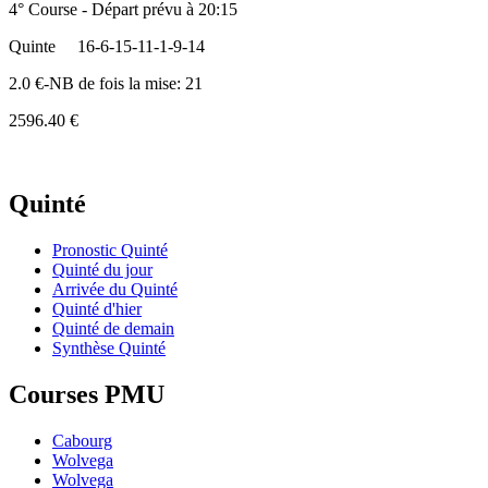
4° Course - Départ prévu à 20:15
Quinte
16-6-15-11-1-9-14
2.0 €-NB de fois la mise: 21
2596.40 €
Quinté
Pronostic Quinté
Quinté du jour
Arrivée du Quinté
Quinté d'hier
Quinté de demain
Synthèse Quinté
Courses PMU
Cabourg
Wolvega
Wolvega