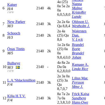
4
a
(25)
Nanna
Kaiser
0
a
5
a
2
a
6
2140
4k
Malme
H/4
0
a
Kristoffer
1'10"8
6,0,5,8,0
Lunde
New Parker
2
a
2
a
6
a
Ohlsson U.
7
2140
3k
M/3
Q
a
8,8,4
Westholm J.
2
a
4
a
Wajersten
Schooch
8
2140
2k
(25)
Q
a
Dan.
H/3
8,6
V. Lyck
1
a
2
a
6
a
Brandel
Önas Tintin
(25)
0
a
Borje
9
2140
2k
M/5
0
a
Brandel
9,8,4,0,0
Johan
4
a
8
a
2
a
Bullseye
Ramage A.
10
2140
-
D
a
0
a
M/3
Linda Rice
6,2,8,0,0
1'15"8
2
a
3
a
0
a
Lilius Mar.
L.A.'Sblackmillion
(25)
3
a
11
2140
3k
Persson
F/4
Q
a
Mme J.
8,7,0,7
8
a
7
a
2
a
Frick Kajsa
Kilja H.T.V.
12
2140
3k
7
a
0
a
Sundberg
F/4
2,3,8,3,0
Hans-Owe