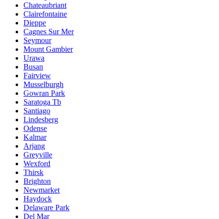
Chateaubriant
Clairefontaine
Dieppe
Cagnes Sur Mer
Seymour
Mount Gambier
Urawa
Busan
Fairview
Musselburgh
Gowran Park
Saratoga Tb
Santiago
Lindesberg
Odense
Kalmar
Arjang
Greyville
Wexford
Thirsk
Brighton
Newmarket
Haydock
Delaware Park
Del Mar