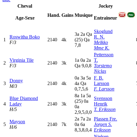
Cheval
Jockey
Hand.
Gains
Musique
Age-Sexe
Entraineur
Skoglund
3
a
2
a
Q
a
Roswitha Boko
R. N.
1
2140
4k
(25)
Q
a
F/3
Melkko
7,8
Mme K.
Pettersson
Virginia Tile
1
a
0
a
2
a
T.
2
2140
3k
F/3
Q
a
9,0,8
Torstemo
Niclas
0
a
3
a
5
a
F. B.
Donny
3
2140
4k
4
a
Q
a
Larsson
M/3
0,7,5,6
F. Larsson
8
a
1
a
5
a
Blue Diamond
Svensson
(25)
0
a
4
Laday
2140
3k
Henrik
0
a
H/5
T. Eriksson
2,9,5,0,0
2
a
7
a
2
a
Plassen Fre.
Mayson
5
2140
7k
0
a
6
a
Jorgen S.
H/6
8,3,8,0,4
Eriksson
Nielsen