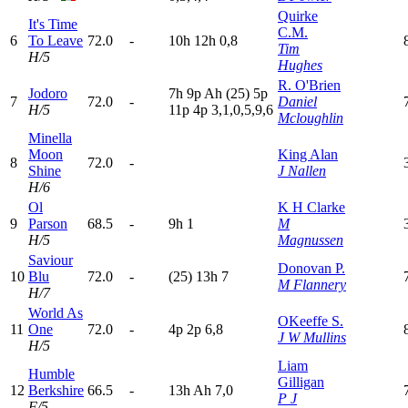
Quirke
It's Time
C.M.
6
To Leave
72.0
-
10h
12h
0,8
Tim
H/5
Hughes
R. O'Brien
Jodoro
7
h
9
p
A
h
(25)
5
p
7
72.0
-
Daniel
H/5
11p
4
p
3,1,0,5,9,6
Mcloughlin
Minella
Moon
King Alan
8
72.0
-
Shine
J Nallen
H/6
Ol
K H Clarke
9
Parson
68.5
-
9
h
1
M
H/5
Magnussen
Saviour
Donovan P.
10
Blu
72.0
-
(25)
13h
7
M Flannery
H/7
World As
OKeeffe S.
11
One
72.0
-
4
p
2
p
6,8
J W Mullins
H/5
Liam
Humble
Gilligan
12
Berkshire
66.5
-
13h
A
h
7,0
P J
F/5