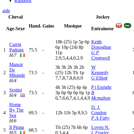
Rapports
aide
Cheval
Jockey
Hand.
Gains
Musique
Age-Sexe
Entraineur
18h
(25)
1
p
5
p
6
p
Keith
Carrig
6
p
10p
(24)
8
p
Donoghue
1
Padraig
75.5
-
11p
G P
H/7
2,9,5,4,4,0,2,9
Cromwell
Manoir
3
h
3
h
2
h
3
h
2
h
W
De
2
73.5
-
(25)
12h
T
h
1
p
Kennedy
Mirande
7,7,8,7,8,8,0,9
G Elliott
H/4
4
h
3
h
(25)
4
p
4
p
P t Enright
Sestini
3
73.5
-
3
p
6
p
9
p
6
p
6
p
1
p
B
H/4
6,7,6,6,7,4,1,4,4,9
Mcmahon
Home
D. J.
By The
4
69.5
-
12h
11h
5
p
8,9,5
Condon
Sea
P A Fahy
H/6
Il Pirata
T
h
(25)
7
h
6
h
6
p
Loven N.
5
68.5
-
H/5
0,3,4,4
L Fowler