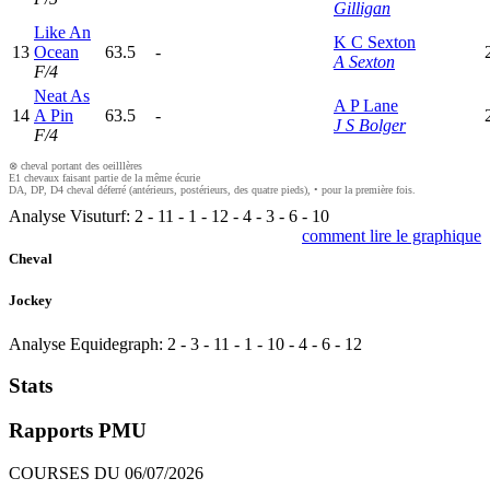
Gilligan
Like An
K C Sexton
13
Ocean
63.5
-
A Sexton
F/4
Neat As
A P Lane
14
A Pin
63.5
-
J S Bolger
F/4
⊗ cheval portant des oeilllères
E1 chevaux faisant partie de la même écurie
DA, DP, D4 cheval déferré (antérieurs, postérieurs, des quatre pieds), • pour la première fois.
Analyse Visuturf:
2
-
11
-
1
-
12
-
4
-
3
-
6
-
10
comment lire le graphique
Cheval
Jockey
Analyse Equidegraph:
2
-
3
-
11
-
1
-
10
-
4
-
6
-
12
Stats
Rapports PMU
COURSES DU 06/07/2026