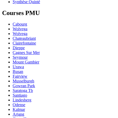
Synthèse Quinté
Courses PMU
Cabourg
Wolvega
Wolvega
Chateaubriant
Clairefontaine
Dieppe
Cagnes Sur Mer
Seymour
Mount Gambier
Urawa
Busan
Fairview
Musselburgh
Gowran Park
Saratoga Tb
Santiago
Lindesberg
Odense
Kalmar
Arjang