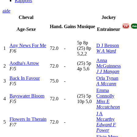
Rapports
aide
Cheval
Jockey
Hand.
Gains
Musique
Age-Sexe
Entraineur
5
p
8
p
Any News For Me
D J Benson
1
72.0
-
(25)
8
p
F/6
W A Ward
5,2,2
Anna
Aodha's Arrow
(25)
5
p
2
72.0
-
McGuinness
F/5
4
p
5,6
J J Mangan
Back In Favour
Orla Tynan
3
75.0
-
F/5
A Mccann
Emma
Bayswater Bloom
(25)
5
p
Connolly
4
72.0
-
F/5
10p
5,0
Miss E
Mccutcheon
J A
Flowers In Therain
Mccarthy
5
72.0
-
F/7
Edward F
Power
Elvin Mme