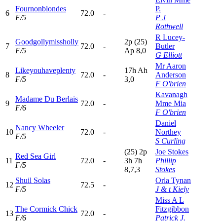
Fournonblondes
P.
6
72.0
-
F/5
P J
Rothwell
R Lucey-
Goodgollymissholly
2
p
(25)
7
72.0
-
Butler
F/5
A
p
8,0
G Elliott
Mr Aaron
Likeyouhaveplenty
17h
A
h
8
72.0
-
Anderson
F/5
3,0
F O'brien
Kavanagh
Madame Du Berlais
9
72.0
-
Mme Mia
F/6
F O'brien
Daniel
Nancy Wheeler
10
72.0
-
Northey
F/5
S Curling
(25)
2
p
Joe Stokes
Red Sea Girl
11
72.0
-
3
h
7
h
Phillip
F/5
8,7,3
Stokes
Shuil Solas
Orla Tynan
12
72.5
-
F/5
J & t Kiely
Miss A L
The Cormick Chick
Fitzgibbon
13
72.0
-
F/6
Patrick J.