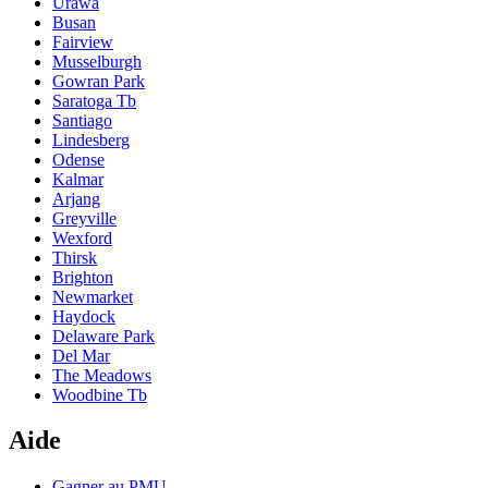
Urawa
Busan
Fairview
Musselburgh
Gowran Park
Saratoga Tb
Santiago
Lindesberg
Odense
Kalmar
Arjang
Greyville
Wexford
Thirsk
Brighton
Newmarket
Haydock
Delaware Park
Del Mar
The Meadows
Woodbine Tb
Aide
Gagner au PMU