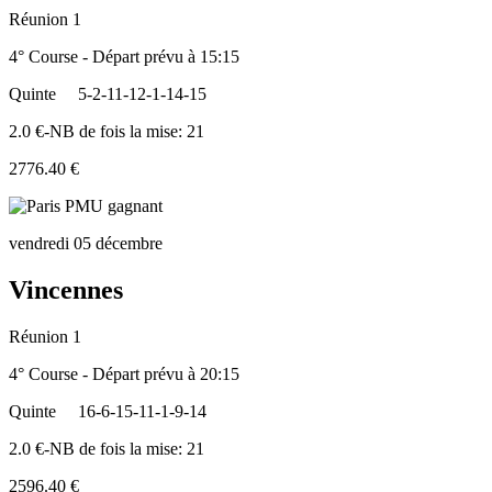
Réunion 1
4° Course - Départ prévu à 15:15
Quinte
5-2-11-12-1-14-15
2.0 €-NB de fois la mise: 21
2776.40 €
vendredi 05 décembre
Vincennes
Réunion 1
4° Course - Départ prévu à 20:15
Quinte
16-6-15-11-1-9-14
2.0 €-NB de fois la mise: 21
2596.40 €