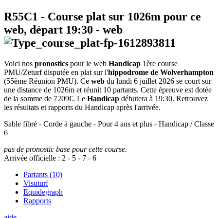
R55C1
- Course plat sur 1026m pour ce
web, départ
19:30
-
web
Voici nos
pronostics
pour le web
Handicap
1ère course
PMU/Zeturf disputée en plat sur l'
hippodrome de Wolverhampton
(55ème Réunion PMU). Ce
web
du lundi 6 juillet 2026 se court sur
une distance de 1026m et réunit 10 partants. Cette épreuve est dotée
de la somme de 7209€. Le
Handicap
débutera à 19:30. Retrouvez
les résultats et rapports du Handicap après l'arrivée.
Sable fibré - Corde à gauche - Pour 4 ans et plus - Handicap / Classe
6
pas de pronostic base pour cette course.
Arrivée officielle :
2
-
5
-
7
-
6
Partants (10)
Visuturf
Equidegraph
Rapports
aide