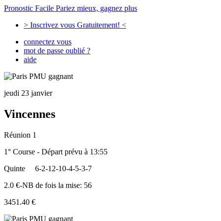
Pronostic Facile
Pariez mieux, gagnez plus
> Inscrivez vous Gratuitement! <
connectez vous
mot de passe oublié ?
aide
jeudi 23 janvier
Vincennes
Réunion 1
1° Course - Départ prévu à 13:55
Quinte
6-2-12-10-4-5-3-7
2.0 €-NB de fois la mise: 56
3451.40 €