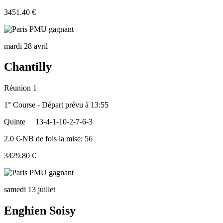
3451.40 €
mardi 28 avril
Chantilly
Réunion 1
1° Course - Départ prévu à 13:55
Quinte
13-4-1-10-2-7-6-3
2.0 €-NB de fois la mise: 56
3429.80 €
samedi 13 juillet
Enghien Soisy