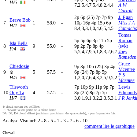
H/6
7,2,5,4,7,5,4,8,2,4,4
A W
Carroll
2
p
6
p
(25)
7
p
7
p
9
p
J. Egan
Brave Bob
7
1
58.0
-
10p
16p
4
p
15p
6
p
Miss J A
H/4
8,4,3,3,1,0,4,6,5,4,5
Camach
Tomas
5
p
5
p
6
p
3
p
11p
5
p
Roman
Isla Bella
8
9
55.0
-
9
p
2
p
7
p
8
p
4
p
(svk)
F/4
5,5,4,7,9,5,1,8,3,2,6,7
Joey
Ramsden
Grace
Chiedozie
9
p
8
p
10p
(25)
3
p
4
p
Mcentee
9
⊗
5
57.5
-
6
p
(24)
7
p
8
p
5
p
P S
H/5
1,2,0,7,6,4,3,2,5,9,5,2
Mcentee
Tilsworth
7
p
10p
9
p
11p
9
p
7
p
Lewis
10
Ony Ta
4
57.5
-
8
p
(25)
8
p
7
p
5
p
Edmunds
H/7
3,0,1,9,1,3,2,2,3,5,3,1
J R Jenki
⊗ cheval portant des oeilllères
E1 chevaux faisant partie de la même écurie
DA, DP, D4 cheval déferré (antérieurs, postérieurs, des quatre pieds), • pour la première fois.
Analyse Visuturf:
2
-
8
-
5
-
1
-
3
-
7
-
6
-
10
comment lire le graphique
Cheval