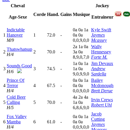
Cheval
Jockey
Corde
Hand.
Gains
Musique
Age-Sexe
Entraineur
Indictable
0
a
0
a
1
a
Kyle Swift
1
Hanover
1
72.0
-
0
a
0
a
Jaymes
M/9
0,0,9,0,0
Mcassey
2
a
1
a
0
a
Wally
Thatswhatsup
2
2
70.0
-
3
a
0
a
Hennessey
H/4
8,9,0,7,0
Forte M.
1
a
0
a
1
a
Jim Devaux
Sounds Good
3
3
74.5
-
1
a
0
a
Andrew
H/6
9,0,9,9,0
Sardella
Prince Of
0
a
0
a
1
a
Bailey
4
Terror
4
67.5
-
0
a
0
a
Mcdonough
H/4
0,0,9,0,0
Brett Derue
Cold Beer
4
a
2
a
4
a
Irvin Crews
5
Calling
5
70.0
-
1
a
0
a
Robert Uhl
H/5
6,8,6,9,0
Jacob
Fox Valley
0
a
0
a
1
a
Cutting
6
Mamba
6
61.0
-
0
a
0
a
Jaymes
H/4
0,0,9,0,0
Mcassey