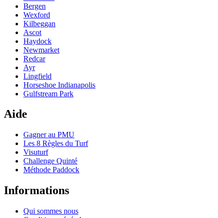
Bergen
Wexford
Kilbeggan
Ascot
Haydock
Newmarket
Redcar
Ayr
Lingfield
Horseshoe Indianapolis
Gulfstream Park
Aide
Gagner au PMU
Les 8 Règles du Turf
Visuturf
Challenge Quinté
Méthode Paddock
Informations
Qui sommes nous