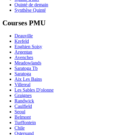
Quinté de demain
Synthèse Quinté
Courses PMU
Deauville
Krefeld
Enghien Soisy
Argentan
Avenches
Meadowlands
Saratoga Tb
Saratoga
Aix Les Bains
Villereal
Les Sables D'olonne
Graignes
Randwick
Caulfield
Seoul
Belmont
Turffontein
Chile
Ostersund