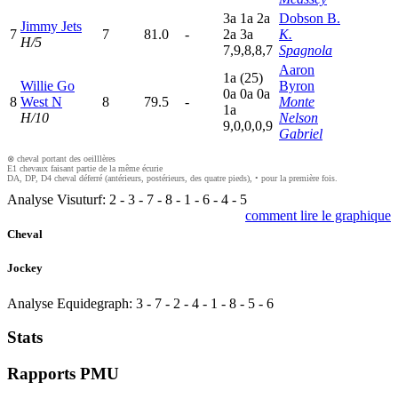
3
a
1
a
2
a
Dobson B.
Jimmy Jets
7
7
81.0
-
2
a
3
a
K.
H/5
7,9,8,8,7
Spagnola
Aaron
1
a
(25)
Willie Go
Byron
0
a
0
a
0
a
8
West N
8
79.5
-
Monte
1
a
H/10
Nelson
9,0,0,0,9
Gabriel
⊗ cheval portant des oeilllères
E1 chevaux faisant partie de la même écurie
DA, DP, D4 cheval déferré (antérieurs, postérieurs, des quatre pieds), • pour la première fois.
Analyse Visuturf:
2
-
3
-
7
-
8
-
1
-
6
-
4
-
5
comment lire le graphique
Cheval
Jockey
Analyse Equidegraph:
3
-
7
-
2
-
4
-
1
-
8
-
5
-
6
Stats
Rapports PMU