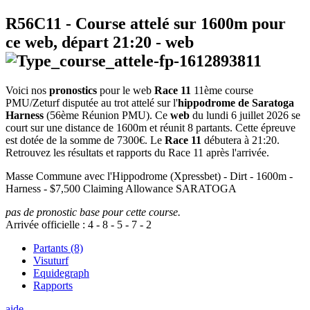
R56C11
- Course attelé sur 1600m pour
ce web, départ
21:20
-
web
Voici nos
pronostics
pour le web
Race 11
11ème course
PMU/Zeturf disputée au trot attelé sur l'
hippodrome de Saratoga
Harness
(56ème Réunion PMU). Ce
web
du lundi 6 juillet 2026 se
court sur une distance de 1600m et réunit 8 partants. Cette épreuve
est dotée de la somme de 7300€. Le
Race 11
débutera à 21:20.
Retrouvez les résultats et rapports du Race 11 après l'arrivée.
Masse Commune avec l'Hippodrome (Xpressbet) - Dirt - 1600m -
Harness - $7,500 Claiming Allowance SARATOGA
pas de pronostic base pour cette course.
Arrivée officielle :
4
-
8
-
5
-
7
-
2
Partants (8)
Visuturf
Equidegraph
Rapports
aide