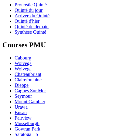
Pronostic Quinté
Quinté du jour
Arrivée du Quinté
Quinté d'hier
Quinté de demain
Synthèse Quinté
Courses PMU
Cabourg
Wolvega
Wolvega
Chateaubriant
Clairefontaine
Dieppe
Cagnes Sur Mer
Seymour
Mount Gambier
Urawa
Busan
Fairview
Musselburgh
Gowran Park
Saratoga Tb