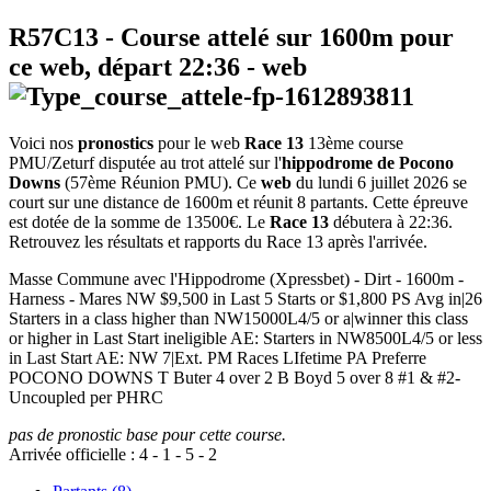
R57C13
- Course attelé sur 1600m pour
ce web, départ
22:36
-
web
Voici nos
pronostics
pour le web
Race 13
13ème course
PMU/Zeturf disputée au trot attelé sur l'
hippodrome de Pocono
Downs
(57ème Réunion PMU). Ce
web
du lundi 6 juillet 2026 se
court sur une distance de 1600m et réunit 8 partants. Cette épreuve
est dotée de la somme de 13500€. Le
Race 13
débutera à 22:36.
Retrouvez les résultats et rapports du Race 13 après l'arrivée.
Masse Commune avec l'Hippodrome (Xpressbet) - Dirt - 1600m -
Harness - Mares NW $9,500 in Last 5 Starts or $1,800 PS Avg in|26
Starters in a class higher than NW15000L4/5 or a|winner this class
or higher in Last Start ineligible AE: Starters in NW8500L4/5 or less
in Last Start AE: NW 7|Ext. PM Races LIfetime PA Preferre
POCONO DOWNS T Buter 4 over 2 B Boyd 5 over 8 #1 & #2-
Uncoupled per PHRC
pas de pronostic base pour cette course.
Arrivée officielle :
4
-
1
-
5
-
2