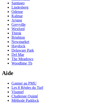
Santiago
Lindesberg
Odense
Kalmar
Arjang
Greyville
Wexford
Thirsk
Brighton
Newmarket
Haydock
Delaware Park
Del Mar
The Meadows
Woodbine Tb
Aide
Gagner au PMU
Les 8 Règles du Turf
Visuturf
Challenge Quinté
Méthode Paddock