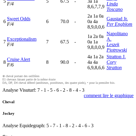
5
5
67.5
-
3
a
1
a
F/4
Linda
8,6,7,7,9
Toscano
2
a
1
a
0
a
Sweet Odds
Gaustad Jr.
6
6
70.0
-
0
a
4
a
F/4
Per Engblom
8,9,0,0,6
Napolitano
1
a
2
a
0
a
Exceptionalism
A.
7
7
67.5
-
0
a
1
a
F/4
Leszek
9,8,0,0,9
Piotrowski
4
a
1
a
2
a
Stratton J.
Cruise Alert
8
8
90.0
-
4
a
4
a
Cory
F/6
6,9,8,6,6
Stratton
⊗ cheval portant des oeilllères
E1 chevaux faisant partie de la même écurie
DA, DP, D4 cheval déferré (antérieurs, postérieurs, des quatre pieds), • pour la première fois.
Analyse Visuturf:
7
-
1
-
5
-
6
-
2
-
8
-
4
-
3
comment lire le graphique
Cheval
Jockey
Analyse Equidegraph:
5
-
7
-
1
-
8
-
2
-
4
-
6
-
3