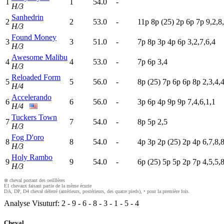
1
1
54.0
-
H/3
Sanhedrin
2
2
53.0
-
11p
8
p
(25)
2
p
6
p
7
p
9,2,8
H/3
Found Money
3
3
51.0
-
7
p
8
p
3
p
4
p
6
p
3,2,7,6,4
H/3
Awesome Malibu
4
4
53.0
-
7
p
6
p
3,4
H/3
Reloaded Form
5
5
56.0
-
8
p
(25)
7
p
6
p
6
p
8
p
2,3,4,
H/4
Accelerando
6
6
56.0
-
3
p
6
p
4
p
9
p
9
p
7,4,6,1,1
H/4
Tuckers Town
7
7
54.0
-
8
p
5
p
2,5
H/3
Fog D'oro
8
8
54.0
-
4
p
3
p
2
p
(25)
2
p
4
p
6,7,8,
H/3
Holy Rambo
9
9
54.0
-
6
p
(25)
5
p
5
p
2
p
7
p
4,5,5,
H/3
⊗ cheval portant des oeilllères
E1 chevaux faisant partie de la même écurie
DA, DP, D4 cheval déferré (antérieurs, postérieurs, des quatre pieds), • pour la première fois.
Analyse Visuturf:
2
-
9
-
6
-
8
-
3
-
1
-
5
-
4
Cheval