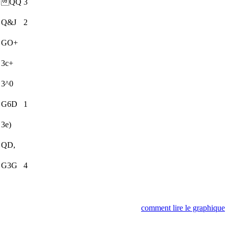
QQ
3
Q&J
2
GO+
3c+
3^0
G6D
1
3e)
QD,
G3G
4
comment lire le graphique