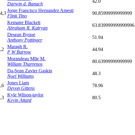
42.0
Darwin d. Banach
Jorge Francisco Hernandez Amesti
,4,3
90.85999999999999
Flink Tino
Kemaire Blackett
63.839999999999996
Abraham R. Katryan
Desean Bynoe
51.94
Anthony Pottinger
Maragh R.
4,2
44.94
P W Barrow
Morandeau Mlle M.
80.63999999999999
William Tharrenos
Da-Sean Zavier Gaskin
48.3
Noel Williams
Jones Liam
8,6
78.96
Devon Gittens
Kyle Wilson-taylor
8,3
80.5
Kevin Attard