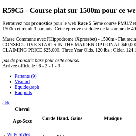
R59C5
- Course plat sur 1500m pour ce w
Retrouvez nos
pronostics
pour le web
Race 5
5ème course PMU/Zeturf
1500m et réunit 9 partants. Cette épreuve est dotée de la somme de 
Masse Commune avec l'Hippodrome (Xpressbet) - 1500m -
CONSECUTIVE STARTS IN THE MAIDEN OPTIONAL $40,000
CLAIMING PRICE $25,000. Three Year Olds, 120 lbs.; Older, 124 lbs.
pas de pronostic base pour cette course.
Arrivée officielle :
6
-
2
-
1
-
9
Partants (9)
Visuturf
Equidegraph
Rapports
aide
Cheval
Corde
Hand.
Gains
Musique
Age-Sexe
Willy Styles