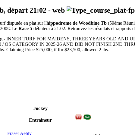
eb, départ
21:02
-
web
 disputée en plat sur l'
hippodrome de Woodbine Tb
(59ème Réun
49200€. Le
Race 5
débutera à 21:02. Retrouvez les résultats et rapports d
 Flat racing - INNER TURF FOR MAIDENS, THREE YEARS OLD
 / OS CATEGORY IN 2025-26 AND DID NOT FINISH 2ND T
 Claiming Price $25,000, if for $23,500, allowed 2 lbs.
Jockey
Entraineur
Fraser Aebly