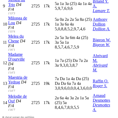
Briand Y.
5
a
1
a
3
a
(25)
4
a
1
a
4
a
Trio
D4
9
2725
17k
A.
5,9,7,6,9,6
F/4
Lamare T.
1'13"3
Milonga de
5
a
0
a
2
a
2
a
5
a
8
a
(25)
Anthony
Lou
D4
10
2725
17k
1
a
3
a
6
a
4
a
Dollion
F/4
5,0,8,8,5,2,9,7,4,6
Dollion A.
1'15"6
Melea du
2
a
5
a
3
a
6
m
4
a
(25)
Bigeon W.
Chene
D4
11
2725
17k
3
a
5
a
1
a
Bigeon W.
F/4
8,5,7,4,6,7,5,9
1'16"1
Madame
Abrivard
D'ourville
1
a
7
a
(25)
D
a
7
a
2
a
M.
12
2725
17k
D4
3
a
9,3,0,3,8,7
Abrivard
F/4
M.
1'14"5
Maestria de
7
a
D
a
1
a
4
a
D
a
(25)
Raffin O.
Yedrag
D4
13
2725
19k
D
a
D
a
6
a
7
a
4
a
Roger S.
F/4
3,0,9,6,0,0,0,4,3,6,0,0
1'14"7
Arnaud
Melodie de
2
a
6
a
4
a
3
a
2
a
1
a
5
a
Desmottes
Ouf
D4
14
2725
17k
(25)
5
a
Desmottes
F/4
8,4,6,7,8,9,5,5
A.
1'16"7
⊗ cheval portant des oeilllères