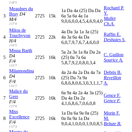
1'18"5
Rochard P.
Meaulnes du
1
a
D
a
4
a
(25)
D
a
D
a
Y.
Bray
D4
3
2725
15k
6
a
5
a
6
a
4
a
1
a
Mallet
M/4
9,0,6,0,0,4,5,4,6,9,4,0
Ch.A.
1'17"0
Milou de
4
a
D
a
3
a
1
a
3
a
(25)
Raffin E.
Touchyvon
4
2725
22k
4
a
3
a
6
a
4
a
D
a
Deshaies S.
H/4
6,0,7,9,7,6,7,4,6,0,0
1'14"5
Misua Barth
5
a
2
a
3
a
1
a
8
a
D
a
2
a
C. Guillon
D4
5
2725
16k
(25)
0
a
7
a
6
a
Sourice A.
F/4
5,8,7,9,2,0,8,0,3,4
1'15"7
Milamondina
4
a
2
a
4
a
2
a
D
a
4
a
7
a
Debris B.
D4
6
2725
16k
(25)
D
a
7
a
9
a
Reveillon
F/4
6,8,6,8,0,6,3,0,3,1,1,7
A.
1'15"7
Malice du
6
a
9
a
4
a
2
a
4
a
3
a
(25)
Gence F.
Gers
7
2725
16k
D
a
4
a
D
a
2
a
Gence F.
F/4
4,1,6,8,6,7,0,6,0,8
1'17"0
Miss
1
a
D
a
6
a
9
a
0
a
(25)
Morin F.
Excellence
8
2725
16k
0
a
0
a
9
a
1
a
D
a
M.
F/4
9,0,4,1,0,0,0,1,9,0,8,5
Beluze B.
1'17"4
Mostra du