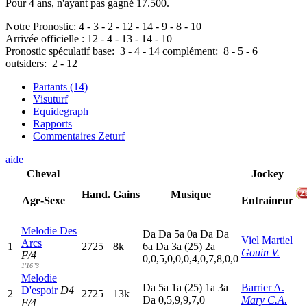
Pour 4 ans, n'ayant pas gagné 17.500.
Notre Pronostic:
4
-
3
-
2
-
12
-
14
-
9
-
8
-
10
Arrivée officielle :
12
-
4
-
13
-
14
-
10
Pronostic spéculatif
base:
3
-
4
-
14
complément:
8
-
5
-
6
outsiders:
2
-
12
Partants (14)
Visuturf
Equidegraph
Rapports
Commentaires Zeturf
aide
Cheval
Jockey
Hand.
Gains
Musique
Age-Sexe
Entraineur
Melodie Des
D
a
D
a
5
a
0
a
D
a
D
a
Viel Martiel
Arcs
1
2725
8k
6
a
D
a
3
a
(25)
2
a
Gouin V.
F/4
0,0,5,0,0,0,4,0,7,8,0,0
1'16"3
Melodie
D
a
5
a
1
a
(25)
1
a
3
a
Barrier A.
D'espoir
D4
2
2725
13k
D
a
0,5,9,9,7,0
Mary C.A.
F/4