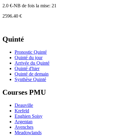
2.0 €-NB de fois la mise: 21
2596.40 €
Quinté
Pronostic Quinté
Quinté du jour
Arrivée du Quinté
Quinté d'hier
Quinté de demain
Synthèse Quinté
Courses PMU
Deauville
Krefeld
Enghien Soisy
Argentan
Avenches
Meadowlands