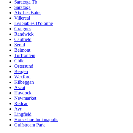
Saratoga Tb
Saratoga
Aix Les Bains
Villereal
Les Sables D'olonne
Graignes
Randwick
Caulfield
Seoul
Belmont
Turffontein
Chile
Ostersund
Bergen
Wexford
Kilbeggan
Ascot
Haydock
Newmarket
Redcar
Ayr
Lingfield
Horseshoe Indianapolis
Gulfstream Park