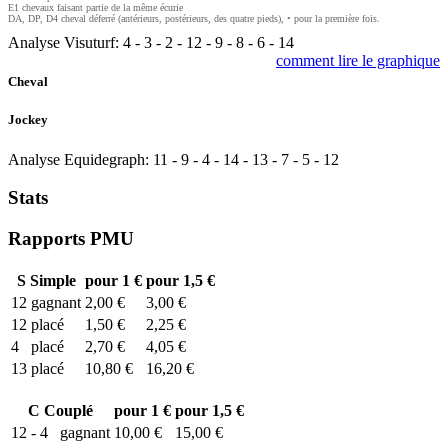
E1 chevaux faisant partie de la même écurie
DA, DP, D4 cheval déferré (antérieurs, postérieurs, des quatre pieds), • pour la première fois.
Analyse Visuturf:
4
-
3
-
2
-
12
-
9
-
8
-
6
-
14
comment lire le graphique
Cheval
Jockey
Analyse Equidegraph:
11
-
9
-
4
-
14
-
13
-
7
-
5
-
12
Stats
Rapports PMU
S
Simple
pour 1 €
pour 1,5 €
12
gagnant
2,00 €
3,00 €
12
placé
1,50 €
2,25 €
4
placé
2,70 €
4,05 €
13
placé
10,80 €
16,20 €
C
Couplé
pour 1 €
pour 1,5 €
12 - 4
gagnant
10,00 €
15,00 €