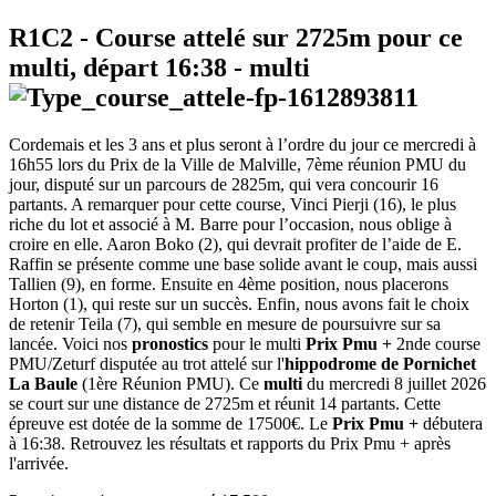
R1C2
- Course attelé sur 2725m pour ce
multi, départ
16:38
-
multi
Cordemais et les 3 ans et plus seront à l’ordre du jour ce mercredi à
16h55 lors du Prix de la Ville de Malville, 7ème réunion PMU du
jour, disputé sur un parcours de 2825m, qui vera concourir 16
partants. A remarquer pour cette course, Vinci Pierji (16), le plus
riche du lot et associé à M. Barre pour l’occasion, nous oblige à
croire en elle. Aaron Boko (2), qui devrait profiter de l’aide de E.
Raffin se présente comme une base solide avant le coup, mais aussi
Tallien (9), en forme. Ensuite en 4ème position, nous placerons
Horton (1), qui reste sur un succès. Enfin, nous avons fait le choix
de retenir Teila (7), qui semble en mesure de poursuivre sur sa
lancée. Voici nos
pronostics
pour le multi
Prix Pmu +
2nde course
PMU/Zeturf disputée au trot attelé sur l'
hippodrome de Pornichet
La Baule
(1ère Réunion PMU). Ce
multi
du mercredi 8 juillet 2026
se court sur une distance de 2725m et réunit 14 partants. Cette
épreuve est dotée de la somme de 17500€. Le
Prix Pmu +
débutera
à 16:38. Retrouvez les résultats et rapports du Prix Pmu + après
l'arrivée.