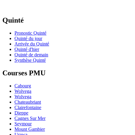
Quinté
Pronostic Quinté
Quinté du jour
Arrivée du Quinté
Quinté d'hier
Quinté de demain
Synthèse Quinté
Courses PMU
Cabourg
Wolvega
Wolvega
Chateaubriant
Clairefontaine
Dieppe
Cagnes Sur Mer
Seymour
Mount Gambier
Urawa