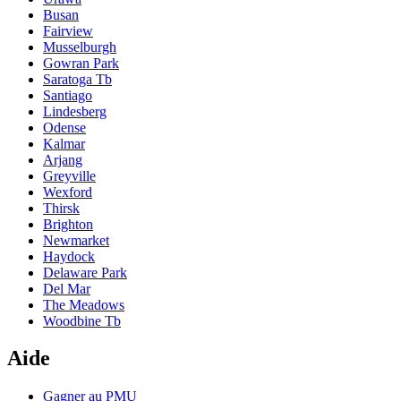
Busan
Fairview
Musselburgh
Gowran Park
Saratoga Tb
Santiago
Lindesberg
Odense
Kalmar
Arjang
Greyville
Wexford
Thirsk
Brighton
Newmarket
Haydock
Delaware Park
Del Mar
The Meadows
Woodbine Tb
Aide
Gagner au PMU