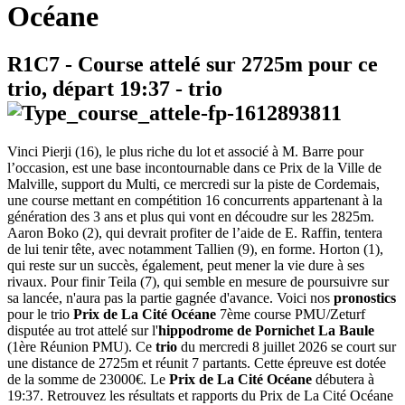
Océane
R1C7
- Course attelé sur 2725m pour ce
trio, départ
19:37
-
trio
Vinci Pierji (16), le plus riche du lot et associé à M. Barre pour
l’occasion, est une base incontournable dans ce Prix de la Ville de
Malville, support du Multi, ce mercredi sur la piste de Cordemais,
une course mettant en compétition 16 concurrents appartenant à la
génération des 3 ans et plus qui vont en découdre sur les 2825m.
Aaron Boko (2), qui devrait profiter de l’aide de E. Raffin, tentera
de lui tenir tête, avec notamment Tallien (9), en forme. Horton (1),
qui reste sur un succès, également, peut mener la vie dure à ses
rivaux. Pour finir Teila (7), qui semble en mesure de poursuivre sur
sa lancée, n'aura pas la partie gagnée d'avance. Voici nos
pronostics
pour le trio
Prix de La Cité Océane
7ème course PMU/Zeturf
disputée au trot attelé sur l'
hippodrome de Pornichet La Baule
(1ère Réunion PMU). Ce
trio
du mercredi 8 juillet 2026 se court sur
une distance de 2725m et réunit 7 partants. Cette épreuve est dotée
de la somme de 23000€. Le
Prix de La Cité Océane
débutera à
19:37. Retrouvez les résultats et rapports du Prix de La Cité Océane