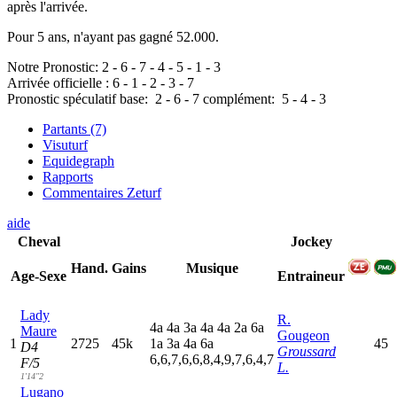
après l'arrivée.
Pour 5 ans, n'ayant pas gagné 52.000.
Notre Pronostic:
2
-
6
-
7
-
4
-
5
-
1
-
3
Arrivée officielle :
6
-
1
-
2
-
3
-
7
Pronostic spéculatif
base:
2
-
6
-
7
complément:
5
-
4
-
3
Partants (7)
Visuturf
Equidegraph
Rapports
Commentaires Zeturf
aide
Cheval
Jockey
Hand.
Gains
Musique
Age-Sexe
Entraineur
Lady
R.
4
a
4
a
3
a
4
a
4
a
2
a
6
a
Maure
Gougeon
1
2725
45k
1
a
3
a
4
a
6
a
45
D4
Groussard
6,6,7,6,6,8,4,9,7,6,4,7
F/5
L.
1'14"2
Lugano