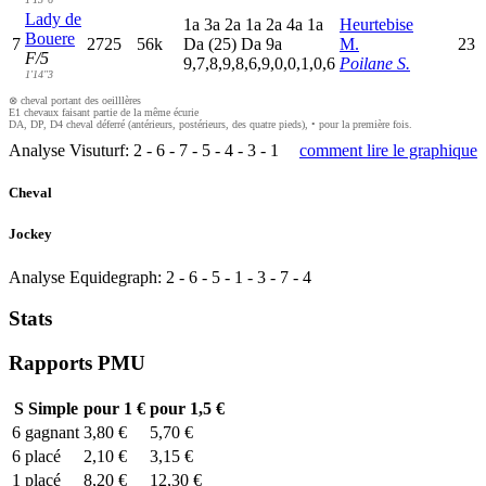
Lady de
1
a
3
a
2
a
1
a
2
a
4
a
1
a
Heurtebise
Bouere
7
2725
56k
D
a
(25)
D
a
9
a
M.
23
F/5
9,7,8,9,8,6,9,0,0,1,0,6
Poilane S.
1'14"3
⊗ cheval portant des oeilllères
E1 chevaux faisant partie de la même écurie
DA, DP, D4 cheval déferré (antérieurs, postérieurs, des quatre pieds), • pour la première fois.
Analyse Visuturf:
2
-
6
-
7
-
5
-
4
-
3
-
1
comment lire le graphique
Cheval
Jockey
Analyse Equidegraph:
2
-
6
-
5
-
1
-
3
-
7
-
4
Stats
Rapports PMU
S
Simple
pour 1 €
pour 1,5 €
6
gagnant
3,80 €
5,70 €
6
placé
2,10 €
3,15 €
1
placé
8,20 €
12,30 €