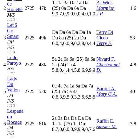
1
a
1
a
3
a
D
a
1
a
D
a
A. Wiels
de
2
2725
47k
(25)
0
a
D
a
6
a
D
a
Marmion
1.6
Houelle
9,9,7,0,9,0,0,0,4,0,1,0
J.P.
M/5
1'12"9
Let'S
Go
D
a
D
a
6
a
D
a
D
a
1
a
Terry Di
Smart
3
2725
49k
D
a
8
a
(25)
2
a
D
a
Cicco
53
DP
0,0,4,0,0,9,0,2,8,0,4,4
Terry F.
F/5
1'13"4
Ludo
5
a
2
a
0
a
6
a
(25)
6
a
6
a
Nivard F.
Paroyo
4
2725
48k
5
a
(24)
2
a
4
a
Cherbonnel
4.8
H/5
5,8,0,4,4,4,5,8,6,9,9,9
D.
1'11"7
Lady
Du
0
a
4
a
7
a
1
a
5
a
D
a
7
a
Barrier A.
Vallon
5
2725
52k
(25)
7
a
5
a
4
a
40
Mary C.A.
D4
0,6,3,9,5,0,3,3,5,6,5,5
F/5
1'12"8
Lespana
du
2
a
3
a
D
a
D
a
D
a
D
a
Raffin E.
Bocage
6
2725
61k
1
a
1
a
(25)
1
a
D
m
3.8
Sassier M.
D4
8,7,0,0,0,0,9,9,9,0,7,6
F/5
1'13"6