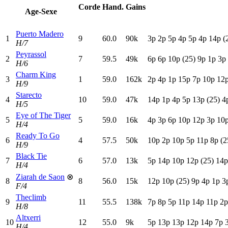
Corde
Hand.
Gains
Age-Sexe
Puerto Madero
1
9
60.0
90k
3
p
2
p
5
p
4
p
5
p
4
p
14p
(
H/7
Peyrassol
2
7
59.5
49k
6
p
6
p
10p
(25)
9
p
1
p
3
p
H/6
Charm King
3
1
59.0
162k
2
p
4
p
1
p
15p
7
p
10p
12
H/9
Starecto
4
10
59.0
47k
14p
1
p
4
p
5
p
13p
(25)
4
H/5
Eye of The Tiger
5
5
59.0
16k
4
p
3
p
6
p
10p
12p
3
p
10
H/4
Ready To Go
6
4
57.5
50k
10p
2
p
10p
5
p
11p
8
p
(2
H/9
Black Tie
7
6
57.0
13k
5
p
14p
10p
12p
(25)
14p
H/4
Ziarah de Saon
⊗
8
8
56.0
15k
12p
10p
(25)
9
p
4
p
1
p
3
F/4
Theclimb
9
11
55.5
138k
7
p
8
p
5
p
11p
14p
11p
2
H/8
Altxerri
10
12
55.0
9k
5
p
13p
13p
12p
14p
7
p
H/4