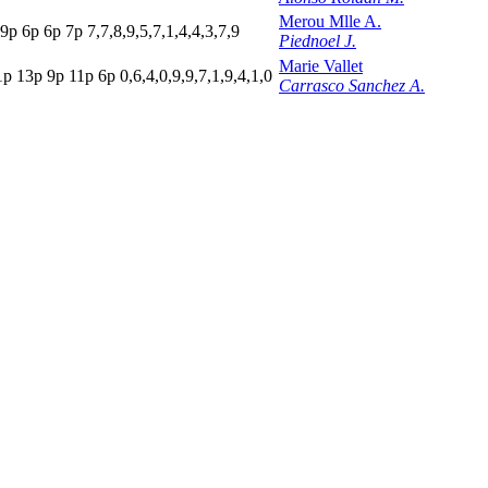
Merou Mlle A.
9
p
6
p
6
p
7
p
7,7,8,9,5,7,1,4,4,3,7,9
Piednoel J.
Marie Vallet
1
p
13p
9
p
11p
6
p
0,6,4,0,9,9,7,1,9,4,1,0
Carrasco Sanchez A.