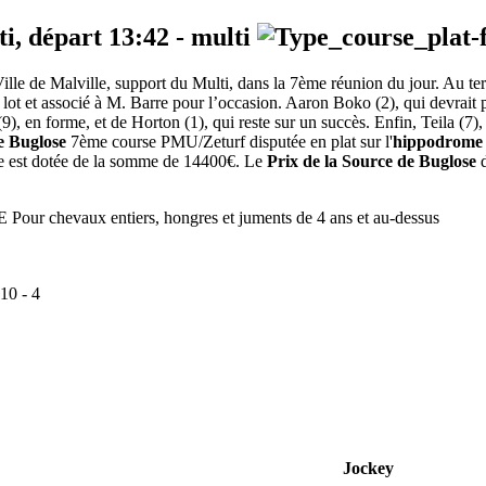
ti, départ
13:42
-
multi
ille de Malville, support du Multi, dans la 7ème réunion du jour. Au t
u lot et associé à M. Barre pour l’occasion. Aaron Boko (2), qui devrait 
9), en forme, et de Horton (1), qui reste sur un succès. Enfin, Teila (7
e Buglose
7ème course PMU/Zeturf disputée en plat sur l'
hippodrome
uve est dotée de la somme de 14400€. Le
Prix de la Source de Buglose
d
 chevaux entiers, hongres et juments de 4 ans et au-dessus
10
-
4
Jockey