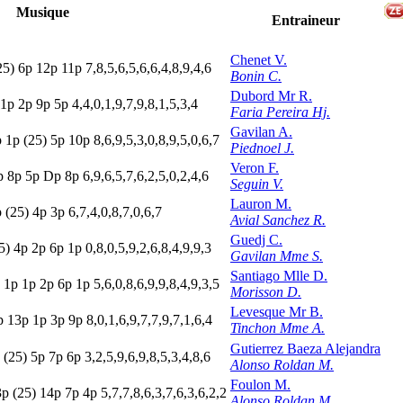
Musique
Entraineur
Chenet V.
25)
6
p
12p
11p
7,8,5,6,5,6,6,4,8,9,4,6
Bonin C.
Dubord Mr R.
1
p
2
p
9
p
5
p
4,4,0,1,9,7,9,8,1,5,3,4
Faria Pereira Hj.
Gavilan A.
p
1
p
(25)
5
p
10p
8,6,9,5,3,0,8,9,5,0,6,7
Piednoel J.
Veron F.
p
8
p
5
p
D
p
8
p
6,9,6,5,7,6,2,5,0,2,4,6
Seguin V.
Lauron M.
p
(25)
4
p
3
p
6,7,4,0,8,7,0,6,7
Avial Sanchez R.
Guedj C.
5)
4
p
2
p
6
p
1
p
0,8,0,5,9,2,6,8,4,9,9,3
Gavilan Mme S.
Santiago Mlle D.
1
p
1
p
2
p
6
p
1
p
5,6,0,8,6,9,9,8,4,9,3,5
Morisson D.
Levesque Mr B.
p
13p
1
p
3
p
9
p
8,0,1,6,9,7,7,9,7,1,6,4
Tinchon Mme A.
Gutierrez Baeza Alejandra
p
(25)
5
p
7
p
6
p
3,2,5,9,6,9,8,5,3,4,8,6
Alonso Roldan M.
Foulon M.
3
p
(25)
14p
7
p
4
p
5,7,7,8,6,3,7,6,3,6,2,2
Alonso Roldan M.