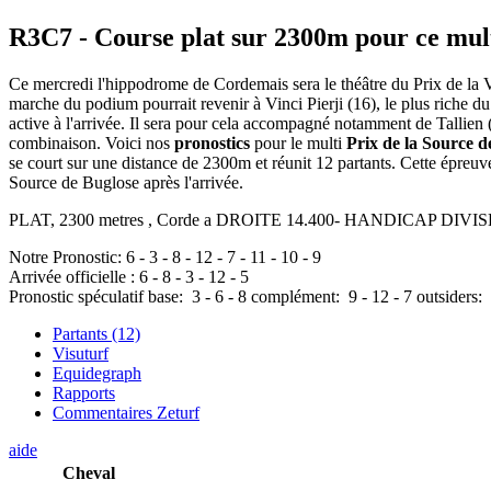
R3C7
- Course plat sur 2300m pour ce mul
Ce mercredi l'hippodrome de Cordemais sera le théâtre du Prix de la V
marche du podium pourrait revenir à Vinci Pierji (16), le plus riche d
active à l'arrivée. Il sera pour cela accompagné notamment de Tallien (
combinaison. Voici nos
pronostics
pour le multi
Prix de la Source d
se court sur une distance de 2300m et réunit 12 partants. Cette épre
Source de Buglose après l'arrivée.
PLAT, 2300 metres , Corde a DROITE 14.400- HANDICAP DIVISE Pour
Notre Pronostic:
6
-
3
-
8
-
12
-
7
-
11
-
10
-
9
Arrivée officielle :
6
-
8
-
3
-
12
-
5
Pronostic spéculatif
base:
3
-
6
-
8
complément:
9
-
12
-
7
outsiders:
Partants (12)
Visuturf
Equidegraph
Rapports
Commentaires Zeturf
aide
Cheval