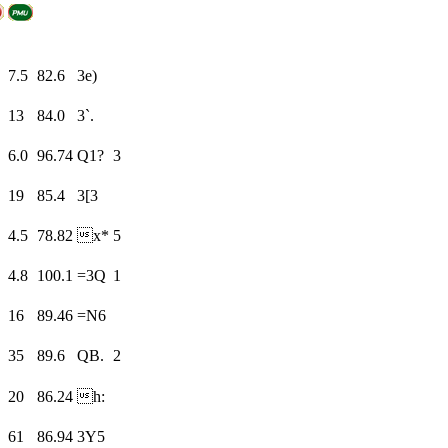
7.5
82.6
3e)
13
84.0
3`.
6.0
96.74
Q1?
3
19
85.4
3[3
4.5
78.82
x*
5
4.8
100.1
=3Q
1
16
89.46
=N6
35
89.6
QB.
2
20
86.24
h:
61
86.94
3Y5