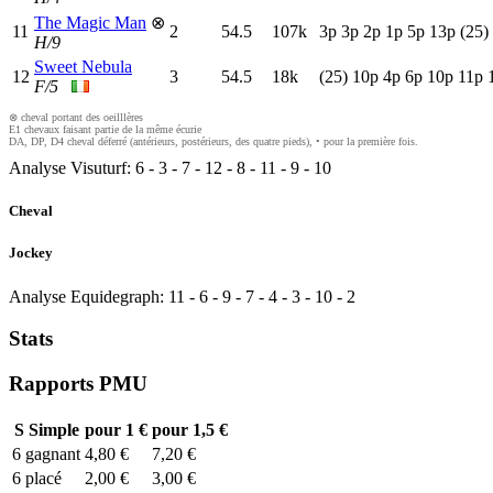
The Magic Man
⊗
11
2
54.5
107k
3
p
3
p
2
p
1
p
5
p
13p
(25)
H/9
Sweet Nebula
12
3
54.5
18k
(25)
10p
4
p
6
p
10p
11p
F/5
⊗ cheval portant des oeilllères
E1 chevaux faisant partie de la même écurie
DA, DP, D4 cheval déferré (antérieurs, postérieurs, des quatre pieds), • pour la première fois.
Analyse Visuturf:
6
-
3
-
7
-
12
-
8
-
11
-
9
-
10
Cheval
Jockey
Analyse Equidegraph:
11
-
6
-
9
-
7
-
4
-
3
-
10
-
2
Stats
Rapports PMU
S
Simple
pour 1 €
pour 1,5 €
6
gagnant
4,80 €
7,20 €
6
placé
2,00 €
3,00 €