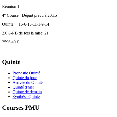
Réunion 1
4° Course - Départ prévu à 20:15
Quinte
16-6-15-11-1-9-14
2.0 €-NB de fois la mise: 21
2596.40 €
Quinté
Pronostic Quinté
Quinté du jour
Arrivée du Quinté
Quinté d'hier
Quinté de demain
Synthèse Quinté
Courses PMU