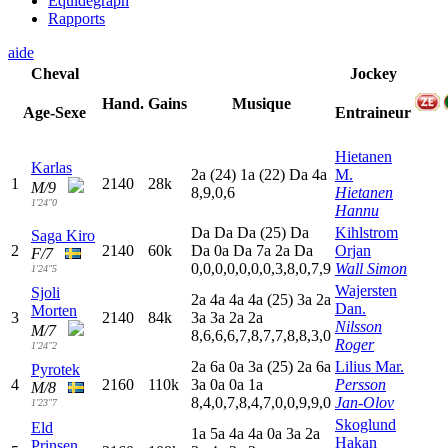
Equidegraph
Rapports
aide
Cheval
Jockey
Hand.
Gains
Musique
Age-Sexe
Entraineur
Hietanen
Karlas
2
a
(24)
1
a
(22)
D
a
4
a
M.
1
2140
28k
M/9
8,9,0,6
Hietanen
1'24"0
Hannu
D
a
D
a
D
a
(25)
D
a
Kihlstrom
Saga Kiro
2
2140
60k
D
a
0
a
D
a
7
a
2
a
D
a
Orjan
F/7
0,0,0,0,0,0,0,3,8,0,7,9
Wall Simon
1'24"5
Wajersten
Sjoli
2
a
4
a
4
a
4
a
(25)
3
a
2
a
Dan.
Morten
3
2140
84k
3
a
3
a
2
a
2
a
Nilsson
M/7
8,6,6,6,7,8,7,7,8,8,3,0
Roger
1'24"2
2
a
6
a
0
a
3
a
(25)
2
a
6
a
Lilius Mar.
Pyrotek
4
2160
110k
3
a
0
a
0
a
1
a
Persson
M/8
8,4,0,7,8,4,7,0,0,9,9,0
Jan-Olov
1'23"7
Skoglund
Eld
1
a
5
a
4
a
4
a
0
a
3
a
2
a
Hakan
Prinsen