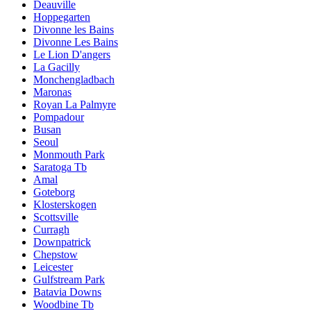
Deauville
Hoppegarten
Divonne les Bains
Divonne Les Bains
Le Lion D'angers
La Gacilly
Monchengladbach
Maronas
Royan La Palmyre
Pompadour
Busan
Seoul
Monmouth Park
Saratoga Tb
Amal
Goteborg
Klosterskogen
Scottsville
Curragh
Downpatrick
Chepstow
Leicester
Gulfstream Park
Batavia Downs
Woodbine Tb