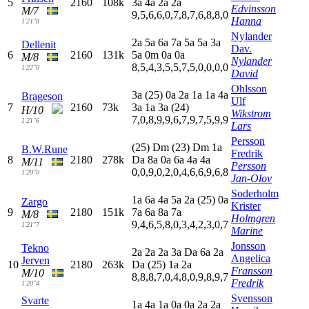
5
2160
108k
3
a
4
a
2
a
2
a
Edvinsson
M/7
9,5,6,6,0,7,8,7,6,8,8,0
Hanna
1'21"8
Nylander
2
a
5
a
6
a
7
a
5
a
5
a
3
a
Dellenit
Dav.
6
2160
131k
5
a
0
m
0
a
0
a
M/8
Nylander
8,5,4,3,5,5,7,5,0,0,0,0
1'22"0
David
Ohlsson
3
a
(25)
0
a
2
a
1
a
1
a
4
a
Brageson
Ulf
7
2160
73k
3
a
1
a
3
a
(24)
H/10
Wikstrom
7,0,8,9,9,6,7,9,7,5,9,9
1'21"6
Lars
Persson
(25)
D
m
(23)
D
m
1
a
B.W.Rune
Fredrik
8
2180
278k
D
a
8
a
0
a
6
a
4
a
4
a
M/11
Persson
0,0,9,0,2,0,4,6,6,9,6,8
1'20"0
Jan-Olov
Soderholm
1
a
6
a
4
a
5
a
2
a
(25)
0
a
Zargo
Krister
9
2180
151k
7
a
6
a
8
a
7
a
M/8
Holmgren
9,4,6,5,8,0,3,4,2,3,0,7
1'21"7
Marine
Jonsson
Tekno
2
a
2
a
2
a
3
a
D
a
6
a
2
a
Angelica
Jerven
10
2180
263k
D
a
(25)
1
a
2
a
Fransson
M/10
8,8,8,7,0,4,8,0,9,8,9,7
Fredrik
1'20"4
Svensson
Svarte
1
a
4
a
1
a
0
a
0
a
2
a
2
a