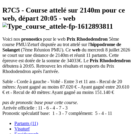
R7C5
- Course attelé sur 2140m pour ce
web, départ
20:05
-
web
Voici nos
pronostics
pour le web
Prix Rhododendron
5ème
course PMU/Zeturf disputée au trot attelé sur l'
hippodrome de
Solanget
(7ème Réunion PMU). Ce
web
du mercredi 8 juillet 2026
se court sur une distance de 2140m et réunit 11 partants. Cette
épreuve est dotée de la somme de 34033€. Le
Prix Rhododendron
débutera à 20:05. Retrouvez les résultats et rapports du Prix
Rhododendron après l'arrivée.
Sable - Corde à gauche - Volté - Entre 3 et 11 ans - Recul de 20
mètres: Ayant gagné au moins 87.020 € - Ayant gagné entre 20.610
€ et - Recul de 40 mètres: Ayant gagné au moins 151.140 €
pas de pronostic base pour cette course.
Arrivée officielle :
11
-
6
-
4
-
7
-
3
Pronostic spéculatif
base:
1
-
3
-
7
complément:
5
-
4
-
11
Partants (11)
Visuturf