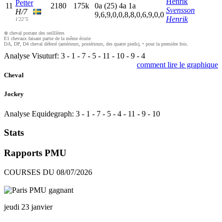
Henrik
Petter
11
2180
175k
0
a
(25)
4
a
1
a
Svensson
H/7
9,6,9,0,0,8,8,0,6,9,0,0
Henrik
1'22"5
⊗ cheval portant des oeilllères
E1 chevaux faisant partie de la même écurie
DA, DP, D4 cheval déferré (antérieurs, postérieurs, des quatre pieds), • pour la première fois.
Analyse Visuturf:
3
-
1
-
7
-
5
-
11
-
10
-
9
-
4
comment lire le graphique
Cheval
Jockey
Analyse Equidegraph:
3
-
1
-
7
-
5
-
4
-
11
-
9
-
10
Stats
Rapports PMU
COURSES DU 08/07/2026
jeudi 23 janvier