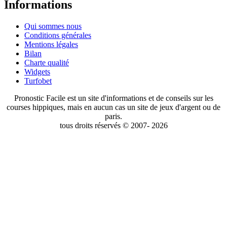
Informations
Qui sommes nous
Conditions générales
Mentions légales
Bilan
Charte qualité
Widgets
Turfobet
Pronostic Facile est un site d'informations et de conseils sur les
courses hippiques, mais en aucun cas un site de jeux d'argent ou de
paris.
tous droits réservés © 2007- 2026