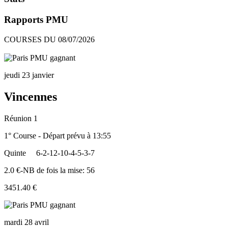
Rapports PMU
COURSES DU 08/07/2026
jeudi 23 janvier
Vincennes
Réunion 1
1° Course - Départ prévu à 13:55
Quinte
6-2-12-10-4-5-3-7
2.0 €-NB de fois la mise: 56
3451.40 €
mardi 28 avril