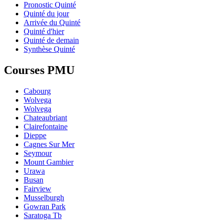
Pronostic Quinté
Quinté du jour
Arrivée du Quinté
Quinté d'hier
Quinté de demain
Synthèse Quinté
Courses PMU
Cabourg
Wolvega
Wolvega
Chateaubriant
Clairefontaine
Dieppe
Cagnes Sur Mer
Seymour
Mount Gambier
Urawa
Busan
Fairview
Musselburgh
Gowran Park
Saratoga Tb