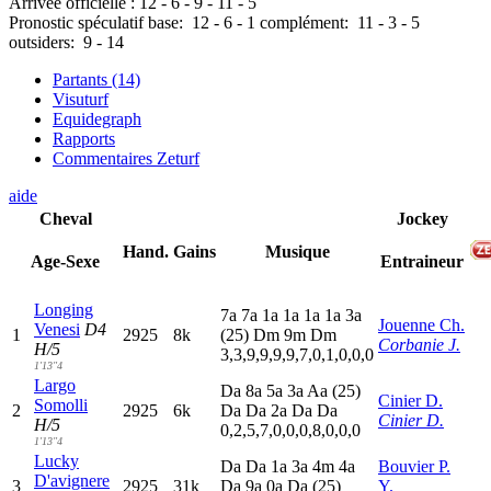
Arrivée officielle :
12
-
6
-
9
-
11
-
5
Pronostic spéculatif
base:
12
-
6
-
1
complément:
11
-
3
-
5
outsiders:
9
-
14
Partants (14)
Visuturf
Equidegraph
Rapports
Commentaires Zeturf
aide
Cheval
Jockey
Hand.
Gains
Musique
Age-Sexe
Entraineur
Longing
7
a
7
a
1
a
1
a
1
a
1
a
3
a
Jouenne Ch.
Venesi
D4
1
2925
8k
(25)
D
m
9
m
D
m
Corbanie J.
H/5
3,3,9,9,9,9,7,0,1,0,0,0
1'13"4
Largo
D
a
8
a
5
a
3
a
A
a
(25)
Cinier D.
Somolli
2
2925
6k
D
a
D
a
2
a
D
a
D
a
Cinier D.
H/5
0,2,5,7,0,0,0,8,0,0,0
1'13"4
Lucky
D
a
D
a
1
a
3
a
4
m
4
a
Bouvier P.
D'avignere
3
2925
31k
D
a
9
a
0
a
D
a
(25)
Y.