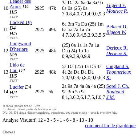
Leader des
3
a
D
a
2
a
6
a
0
a
3
a
9
a
Tugend F.
Apres
D4
10
2925
47k
6
a
0
a
(25)
0
a
Mourice R.
H/5
7,0,8,4,0,7,1,4,0,0,9,3
1'14"0
Locked Up
6
a
3
m
7
a
D
a
(25)
1
m
Bekaert D.
D4
11
2925
49k
6
a
5
a
7
a
1
a
7
a
Bigeon W.
H/5
4,7,3,0,9,4,5,3,9,3,5,5
1'13"5
Longwood
(25)
0
a
1
a
1
a
7
a
1
a
Derieux R.
D'heripre
12
2925
48k
D
a
(24)
1
a
1
a
Derieux R.
M/5
0,9,9,3,9,0,9,9
1'14"7
Lido de
5
a
D
a
(25)
1
a
D
a
1
a
Cingland S.
Lou
D4
13
2925
48k
4
a
2
a
D
a
D
a
D
a
Thonnerieux
H/5
5,0,9,0,9,6,8,0,0,0,6,3
K.
1'13"5
2
a
9
a
7
a
4
a
8
a
4
a
(25)
Sorel J. Ch.
Lucifer
D4
14
2925
5k
9
a
3
m
5
a
9
a
Roubaud
H/4
8,1,3,6,2,6,1,7,5,1,0,7
J.M.
1'12"7
⊗ cheval portant des oeilllères
E1 chevaux faisant partie de la même écurie
DA, DP, D4 cheval déferré (antérieurs, postérieurs, des quatre pieds), • pour la première fois.
Analyse Visuturf:
12
-
3
-
5
-
1
-
6
-
8
-
13
-
10
comment lire le graphique
Cheval