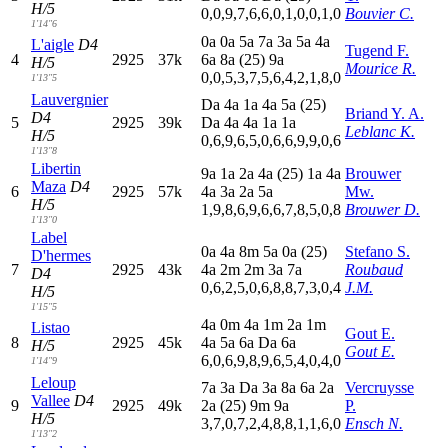
H/5
0,0,9,7,6,6,0,1,0,0,1,0
Bouvier C.
1'14"6
0
a
0
a
5
a
7
a
3
a
5
a
4
a
L'aigle
D4
Tugend F.
4
2925
37k
6
a
8
a
(25)
9
a
H/5
Mourice R.
0,0,5,3,7,5,6,4,2,1,8,0
1'13"5
Lauvergnier
D
a
4
a
1
a
4
a
5
a
(25)
Briand Y. A.
D4
5
2925
39k
D
a
4
a
4
a
1
a
1
a
Leblanc K.
H/5
0,6,9,6,5,0,6,6,9,9,0,6
1'13"8
Libertin
9
a
1
a
2
a
4
a
(25)
1
a
4
a
Brouwer
Maza
D4
6
2925
57k
4
a
3
a
2
a
5
a
Mw.
H/5
1,9,8,6,9,6,6,7,8,5,0,8
Brouwer D.
1'13"0
Label
0
a
4
a
8
m
5
a
0
a
(25)
Stefano S.
D'hermes
7
2925
43k
4
a
2
m
2
m
3
a
7
a
Roubaud
D4
0,6,2,5,0,6,8,8,7,3,0,4
J.M.
H/5
1'15"5
4
a
0
m
4
a
1
m
2
a
1
m
Listao
Gout E.
8
2925
45k
4
a
5
a
6
a
D
a
6
a
H/5
Gout E.
6,0,6,9,8,9,6,5,4,0,4,0
1'14"9
Leloup
7
a
3
a
D
a
3
a
8
a
6
a
2
a
Vercruysse
Vallee
D4
9
2925
49k
2
a
(25)
9
m
9
a
P.
H/5
3,7,0,7,2,4,8,8,1,1,6,0
Ensch N.
1'13"2