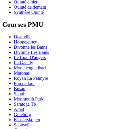
Quinté d'hier
Quinté de demain
Synthèse Quinté
Courses PMU
Deauville
Hoppegarten
Divonne les Bains
Divonne Les Bains
Le Lion D'angers
La Gacilly
Monchengladbach
Maronas
Royan La Palmyre
Pompadour
Busan
Seoul
Monmouth Park
Saratoga Tb
Amal
Goteborg
Klosterskogen
Scottsville