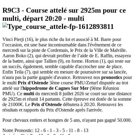
R9C3
- Course attelé sur 2925m pour ce
multi, départ
20:20
-
multi
Vinci Pierji (16), le plus riche du lot et associé à M. Barre pour
l’occasion, est une base incontournable dans l'événement de ce
mercredi sur la piste de Cordemais, le Prix de la Ville de Malville.
Aaron Boko (2), qui devrait profiter de l’aide de E. Raffin, essayera
de la battre, ainsi que Tallien (9), en forme. Horton (1), qui reste sur
un succès, également, semble capable d'accrocher une 4e place.
Enfin Teila (7), qui semble en mesure de poursuivre sur sa lancée,
n'aura pas la partie gagnée d'avance. Retrouvez nos
pronostics
pour
le multi
Prix d'Ostende
3ème course PMU/Zeturf disputée au trot
attelé sur l'
hippodrome de Cagnes Sur Mer
(9ème Réunion
PMU). Ce
multi
du mercredi 8 juillet 2026 se court sur une distance
de 2925m et réunit 14 partants. Cette épreuve est dotée de la somme
de 21000€. Le
Prix d'Ostende
débutera à 20:20. Retrouvez les
résultats et rapports du Prix d'Ostende après l'arrivée.
Pour chevaux entiers et hongres de 5 ans, n'ayant pas gagné 50.000.
Notre Pronostic:
12
-
6
-
1
-
3
-
5
-
11
-
8
-
13