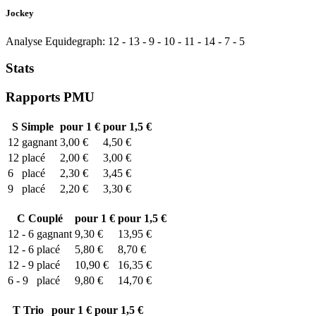
Jockey
Analyse Equidegraph:
12
-
13
-
9
-
10
-
11
-
14
-
7
-
5
Stats
Rapports PMU
S
Simple
pour 1 €
pour 1,5 €
12
gagnant
3,00 €
4,50 €
12
placé
2,00 €
3,00 €
6
placé
2,30 €
3,45 €
9
placé
2,20 €
3,30 €
C
Couplé
pour 1 €
pour 1,5 €
12 - 6
gagnant
9,30 €
13,95 €
12 - 6
placé
5,80 €
8,70 €
12 - 9
placé
10,90 €
16,35 €
6 - 9
placé
9,80 €
14,70 €
T
Trio
pour 1 €
pour 1,5 €