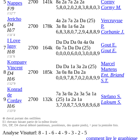
5
2700
141k
8
a
2
a
7
a
2
a
2
a
Cormy
Nappes
5,8,0,2,0,2,8,3,8,8,0,3
Cormy M.
F/9
1'12"7
Jericho
4
a
2
a
7
a
2
a
D
a
(25)
Vercruysse
D4
6
2700
178k
3
a
8
a
1
a
6
a
2
a
P.
H/7
6,8,3,8,0,7,2,9,4,8,8,9
Corbanie J.
1'11"4
I Love
D
a
D
a
D
a
0
a
4
a
0
a
Gout E.
Igny
7
2700
164k
0
a
7
a
D
a
D
a
(25)
Gout E.
H/8
0,0,0,0,6,0,0,3,0,0,8,9
1'11"6
Kompany
Marcel
D
a
D
a
1
a
3
a
2
a
(25)
Vincent
Martens
8
2700
185k
3
a
0
a
8
a
D
a
2
a
D4
Ent. Briand
0,0,9,7,8,7,0,2,0,8,9,9
H/6
S.T.
1'12"9
Konrad
7
a
3
a
0
a
2
a
3
a
5
a
1
a
de
Stefano S.
9
2700
132k
(25)
1
a
2
a
1
a
Corday
Laloum S.
3,7,0,8,7,5,9,9,8,9,6,8
H/6
1'13"0
⊗ cheval portant des oeilllères
E1 chevaux faisant partie de la même écurie
DA, DP, D4 cheval déferré (antérieurs, postérieurs, des quatre pieds), • pour la première fois.
Analyse Visuturf:
8
-
1
-
6
-
4
-
9
-
3
-
2
-
5
comment lire le graphique