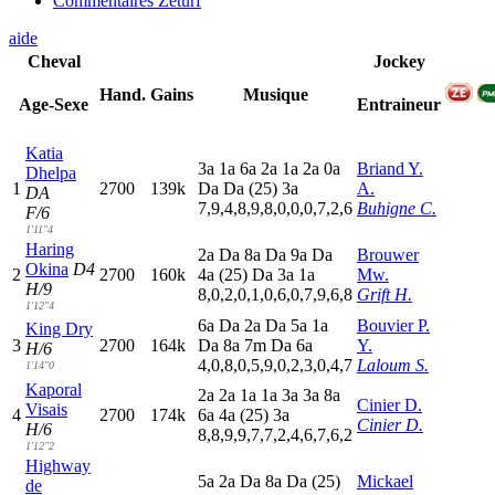
Commentaires Zeturf
aide
Cheval
Jockey
Hand.
Gains
Musique
Age-Sexe
Entraineur
Katia
3
a
1
a
6
a
2
a
1
a
2
a
0
a
Briand Y.
Dhelpa
1
2700
139k
D
a
D
a
(25)
3
a
A.
DA
7,9,4,8,9,8,0,0,0,7,2,6
Buhigne C.
F/6
1'11"4
Haring
2
a
D
a
8
a
D
a
9
a
D
a
Brouwer
Okina
D4
2
2700
160k
4
a
(25)
D
a
3
a
1
a
Mw.
H/9
8,0,2,0,1,0,6,0,7,9,6,8
Grift H.
1'12"4
6
a
D
a
2
a
D
a
5
a
1
a
Bouvier P.
King Dry
3
2700
164k
D
a
8
a
7
m
D
a
6
a
Y.
H/6
4,0,8,0,5,9,0,2,3,0,4,7
Laloum S.
1'14"0
Kaporal
2
a
2
a
1
a
1
a
3
a
3
a
8
a
Cinier D.
Visais
4
2700
174k
6
a
4
a
(25)
3
a
Cinier D.
H/6
8,8,9,9,7,7,2,4,6,7,6,2
1'12"2
Highway
5
a
2
a
D
a
8
a
D
a
(25)
Mickael
de