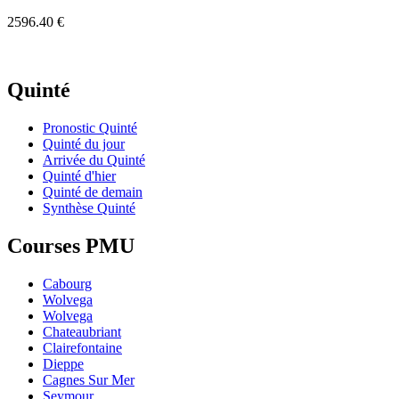
2596.40 €
Quinté
Pronostic Quinté
Quinté du jour
Arrivée du Quinté
Quinté d'hier
Quinté de demain
Synthèse Quinté
Courses PMU
Cabourg
Wolvega
Wolvega
Chateaubriant
Clairefontaine
Dieppe
Cagnes Sur Mer
Seymour