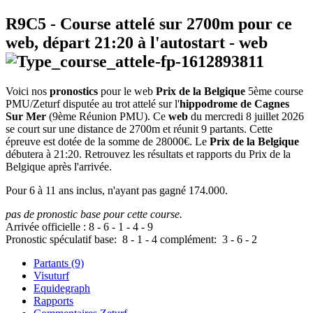
R9C5
- Course attelé sur 2700m pour ce
web, départ
21:20
à l'autostart -
web
Voici nos
pronostics
pour le web
Prix de la Belgique
5ème course
PMU/Zeturf disputée au trot attelé sur l'
hippodrome de Cagnes
Sur Mer
(9ème Réunion PMU). Ce
web
du mercredi 8 juillet 2026
se court sur une distance de 2700m et réunit 9 partants. Cette
épreuve est dotée de la somme de 28000€. Le
Prix de la Belgique
débutera à 21:20. Retrouvez les résultats et rapports du Prix de la
Belgique après l'arrivée.
Pour 6 à 11 ans inclus, n'ayant pas gagné 174.000.
pas de pronostic base pour cette course.
Arrivée officielle :
8
-
6
-
1
-
4
-
9
Pronostic spéculatif
base:
8
-
1
-
4
complément:
3
-
6
-
2
Partants (9)
Visuturf
Equidegraph
Rapports