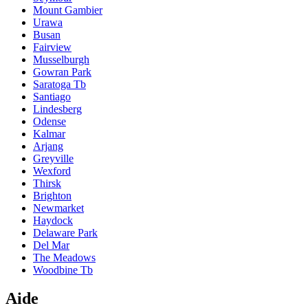
Mount Gambier
Urawa
Busan
Fairview
Musselburgh
Gowran Park
Saratoga Tb
Santiago
Lindesberg
Odense
Kalmar
Arjang
Greyville
Wexford
Thirsk
Brighton
Newmarket
Haydock
Delaware Park
Del Mar
The Meadows
Woodbine Tb
Aide