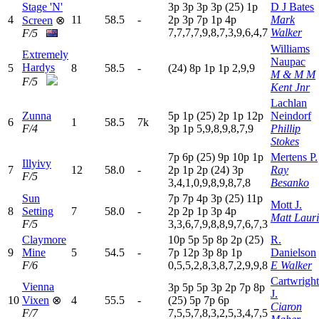
Stage 'N'
3
p
3
p
3
p
3
p
(25)
1
p
D J Bates
4
11
58.5
-
2
p
3
p
7
p
1
p
4
p
Mark
Screen
⊗
7,7,7,7,9,8,7,3,9,6,4,7
Walker
F/5
Williams
Extremely
Naupac
Hardys
5
8
58.5
-
(24)
8
p
1
p
1
p
2,9,9
M & M M
F/5
Kent Jnr
Lachlan
Zunna
5
p
1
p
(25)
2
p
1
p
12p
Neindorf
6
1
58.5
7k
F/4
3
p
1
p
5,9,8,9,8,7,9
Phillip
Stokes
7
p
6
p
(25)
9
p
10p
1
p
Mertens P.
Illyivy
7
12
58.0
-
2
p
1
p
2
p
(24)
3
p
Ray
F/5
3,4,1,0,9,8,9,8,7,8
Besanko
Sun
7
p
7
p
4
p
3
p
(25)
11p
Mott J.
8
Setting
7
58.0
-
2
p
2
p
1
p
3
p
4
p
Matt Laur
F/5
3,3,6,7,9,8,8,9,7,6,7,3
Claymore
10p
5
p
5
p
8
p
2
p
(25)
R.
9
Mine
5
54.5
-
7
p
12p
3
p
8
p
1
p
Danielson
F/6
0,5,5,2,8,3,8,7,2,9,9,8
E Walker
Cartwright
Vienna
3
p
5
p
5
p
3
p
2
p
7
p
8
p
J.
10
Vixen
⊗
4
55.5
-
(25)
5
p
7
p
6
p
Ciaron
F/7
7,5,5,7,8,3,2,5,3,4,7,5