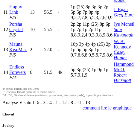
Maher
Happy
1
p
(25)
8
p
3
p
3
p
2
p
J. Egan
11
Link
13
56.5
-
5
p
5
p
7
p
8
p
4
p
Greg Eurel
F/6
9,2,7,7,8,5,5,3,2,6,9,9
Porsha
2
p
2
p
11p
(25)
8
p
6
p
Jye Mcnei
12
Crystal
10
55.5
-
1
p
7
p
1
p
2
p
11p
Sam
F/5
8,8,9,2,4,9,3,9,8,9,8,6
Kavanagh
W. B.
Mauna
10p
3
p
4
p
4
p
(25)
2
p
Kennedy
13
Kea Miss
2
52.0
-
1
p
5
p
5
p
3
p
1
p
Casey
F/5
0,7,6,6,8,9,5,5,7,9,8,6
Hunter
Hammond
Endless
5
p
3
p
(25)
1
p
9
p
1
p
Mr O.
14
Forevers
6
51.5
4k
5,7,9,1,9
Robert
F/4
Hickmott
⊗ cheval portant des oeilllères
E1 chevaux faisant partie de la même écurie
DA, DP, D4 cheval déferré (antérieurs, postérieurs, des quatre pieds), • pour la première fois.
Analyse Visuturf:
6
-
3
-
4
-
1
-
12
-
8
-
11
-
13
comment lire le graphique
Cheval
Jockey