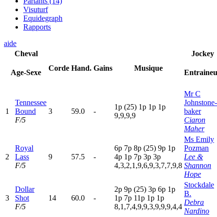
Partants (14)
Visuturf
Equidegraph
Rapports
aide
Cheval
Jockey
Corde
Hand.
Gains
Musique
Age-Sexe
Entraine
Mr C
Tennessee
Johnstone-
1
p
(25)
1
p
1
p
1
p
1
Bound
3
59.0
-
baker
9,9,9,9
F/5
Ciaron
Maher
Ms Emily
Royal
6
p
7
p
8
p
(25)
9
p
1
p
Pozman
2
Lass
9
57.5
-
4
p
1
p
7
p
3
p
3
p
Lee &
F/5
4,3,2,1,9,6,9,3,7,7,9,8
Shannon
Hope
Stockdale
Dollar
2
p
9
p
(25)
3
p
6
p
1
p
B.
3
Shot
14
60.0
-
1
p
7
p
11p
1
p
1
p
Debra
F/5
8,1,7,4,9,9,3,9,9,9,4,4
Nardino