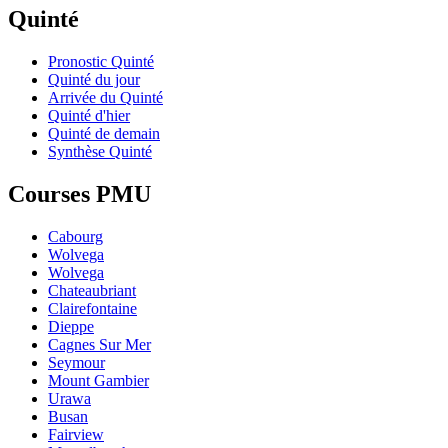
Quinté
Pronostic Quinté
Quinté du jour
Arrivée du Quinté
Quinté d'hier
Quinté de demain
Synthèse Quinté
Courses PMU
Cabourg
Wolvega
Wolvega
Chateaubriant
Clairefontaine
Dieppe
Cagnes Sur Mer
Seymour
Mount Gambier
Urawa
Busan
Fairview