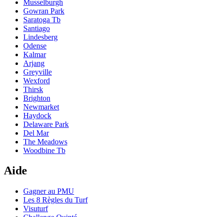
Musselburgh
Gowran Park
Saratoga Tb
Santiago
Lindesberg
Odense
Kalmar
Arjang
Greyville
Wexford
Thirsk
Brighton
Newmarket
Haydock
Delaware Park
Del Mar
The Meadows
Woodbine Tb
Aide
Gagner au PMU
Les 8 Règles du Turf
Visuturf