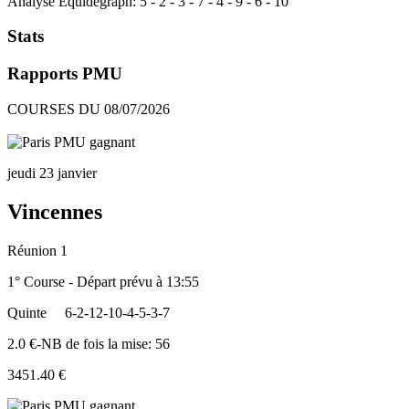
Analyse Equidegraph:
5
-
2
-
3
-
7
-
4
-
9
-
6
-
10
Stats
Rapports PMU
COURSES DU 08/07/2026
jeudi 23 janvier
Vincennes
Réunion 1
1° Course - Départ prévu à 13:55
Quinte
6-2-12-10-4-5-3-7
2.0 €-NB de fois la mise: 56
3451.40 €