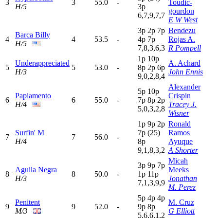
3
3
55.0
-
Toudic-
H/5
3
p
gourdon
6,7,9,7,7
E W West
3
p
2
p
7
p
Bendezu
Barca Billy
4
4
53.5
-
4
p
7
p
Rojas A.
H/5
7,8,3,6,3
R Pompell
1
p
10p
Underappreciated
A. Achard
5
5
53.0
-
8
p
2
p
6
p
H/3
John Ennis
9,0,2,8,4
Alexander
5
p
10p
Papiamento
Crispin
6
6
55.0
-
7
p
8
p
2
p
H/4
Tracey J.
5,0,3,2,8
Wisner
1
p
9
p
2
p
Ronald
Surfin' M
7
p
(25)
Ramos
7
7
56.0
-
H/4
8
p
Ayuque
9,1,8,3,2
A Shorter
Micah
3
p
9
p
7
p
Aguila Negra
Meeks
8
8
50.0
-
1
p
11p
H/3
Jonathan
7,1,3,9,9
M. Perez
5
p
4
p
4
p
Penitent
M. Cruz
9
9
52.0
-
9
p
8
p
M/3
G Elliott
5,6,6,1,2