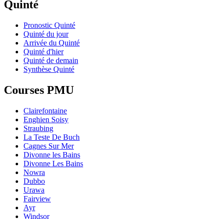
Quinté
Pronostic Quinté
Quinté du jour
Arrivée du Quinté
Quinté d'hier
Quinté de demain
Synthèse Quinté
Courses PMU
Clairefontaine
Enghien Soisy
Straubing
La Teste De Buch
Cagnes Sur Mer
Divonne les Bains
Divonne Les Bains
Nowra
Dubbo
Urawa
Fairview
Ayr
Windsor