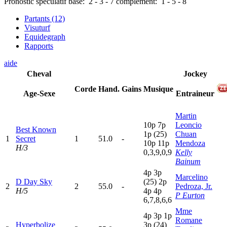
Pronostic spéculatif
base:
2
-
3
-
7
complément:
1
-
5
-
8
Partants (12)
Visuturf
Equidegraph
Rapports
aide
Cheval
Jockey
Corde
Hand.
Gains
Musique
Age-Sexe
Entraineur
Martin
10p
7
p
Leoncio
Best Known
1
p
(25)
Chuan
1
Secret
1
51.0
-
10p
11p
Mendoza
H/3
0,3,9,0,9
Kelly
Bainum
4
p
3
p
Marcelino
D Day Sky
(25)
2
p
2
2
55.0
-
Pedroza, Jr.
H/5
4
p
4
p
P Eurton
6,7,8,6,6
Mme
4
p
3
p
1
p
Romane
Hyperbolize
3
p
(24)