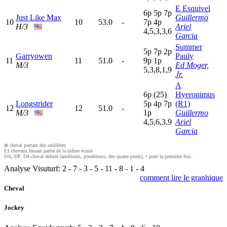
E Esquivel
6
p
5
p
7
p
Just Like Max
Guillermo
10
10
53.0
-
7
p
4
p
H/3
Ariel
4,5,3,3,6
Garcia
Summer
5
p
7
p
2
p
Garryowen
Pauly
11
11
51.0
-
9
p
1
p
M/3
Ed Moger,
5,3,8,1,9
Jr.
A
6
p
(25)
Hyeronimus
Longstrider
5
p
4
p
7
p
(R1)
12
12
51.0
-
M/3
1
p
Guillermo
4,5,6,3,9
Ariel
Garcia
⊗ cheval portant des oeilllères
E1 chevaux faisant partie de la même écurie
DA, DP, D4 cheval déferré (antérieurs, postérieurs, des quatre pieds), • pour la première fois.
Analyse Visuturf:
2
-
7
-
3
-
5
-
11
-
8
-
1
-
4
comment lire le graphique
Cheval
Jockey