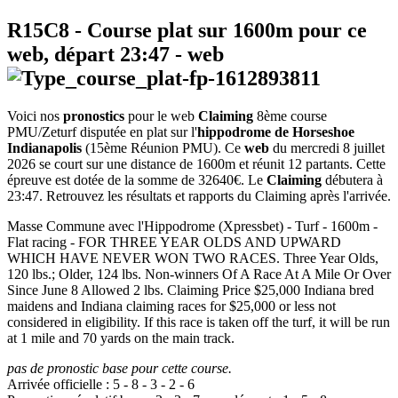
R15C8
- Course plat sur 1600m pour ce
web, départ
23:47
-
web
Voici nos
pronostics
pour le web
Claiming
8ème course
PMU/Zeturf disputée en plat sur l'
hippodrome de Horseshoe
Indianapolis
(15ème Réunion PMU). Ce
web
du mercredi 8 juillet
2026 se court sur une distance de 1600m et réunit 12 partants. Cette
épreuve est dotée de la somme de 32640€. Le
Claiming
débutera à
23:47. Retrouvez les résultats et rapports du Claiming après l'arrivée.
Masse Commune avec l'Hippodrome (Xpressbet) - Turf - 1600m -
Flat racing - FOR THREE YEAR OLDS AND UPWARD
WHICH HAVE NEVER WON TWO RACES. Three Year Olds,
120 lbs.; Older, 124 lbs. Non-winners Of A Race At A Mile Or Over
Since June 8 Allowed 2 lbs. Claiming Price $25,000 Indiana bred
maidens and Indiana claiming races for $25,000 or less not
considered in eligibility. If this race is taken off the turf, it will be run
at 1 mile and 70 yards on the main track.
pas de pronostic base pour cette course.
Arrivée officielle :
5
-
8
-
3
-
2
-
6