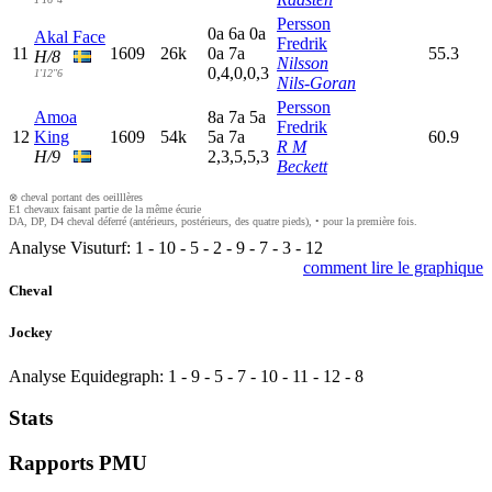
Persson
0
a
6
a
0
a
Akal Face
Fredrik
11
1609
26k
0
a
7
a
55.3
H/8
Nilsson
0,4,0,0,3
1'12"6
Nils-Goran
Persson
Amoa
8
a
7
a
5
a
Fredrik
12
King
1609
54k
5
a
7
a
60.9
R M
H/9
2,3,5,5,3
Beckett
⊗ cheval portant des oeilllères
E1 chevaux faisant partie de la même écurie
DA, DP, D4 cheval déferré (antérieurs, postérieurs, des quatre pieds), • pour la première fois.
Analyse Visuturf:
1
-
10
-
5
-
2
-
9
-
7
-
3
-
12
comment lire le graphique
Cheval
Jockey
Analyse Equidegraph:
1
-
9
-
5
-
7
-
10
-
11
-
12
-
8
Stats
Rapports PMU