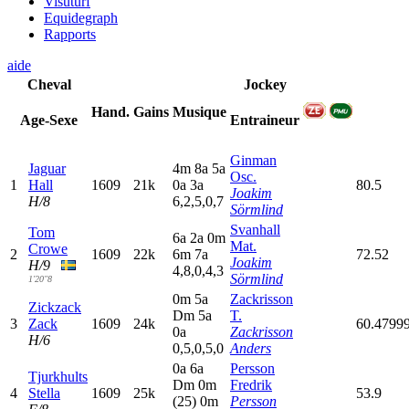
Visuturf
Equidegraph
Rapports
aide
Cheval
Jockey
Hand.
Gains
Musique
Age-Sexe
Entraineur
Ginman
Jaguar
4
m
8
a
5
a
Osc.
1
Hall
1609
21k
0
a
3
a
80.5
Joakim
H/8
6,2,5,0,7
Sörmlind
Svanhall
Tom
6
a
2
a
0
m
Mat.
Crowe
2
1609
22k
6
m
7
a
72.52
Joakim
H/9
4,8,0,4,3
Sörmlind
1'20"8
0
m
5
a
Zackrisson
Zickzack
D
m
5
a
T.
3
Zack
1609
24k
60.4799
0
a
Zackrisson
H/6
0,5,0,5,0
Anders
0
a
6
a
Persson
Tjurkhults
D
m
0
m
Fredrik
4
Stella
1609
25k
53.9
(25)
0
m
Persson