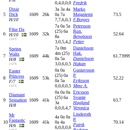
F/8
0,4,0,0,0
Fredrik
Dixie
3
a
3
a
4
a
Marko
5
Dick
1609
26k
0
a
7
a
Majaniemi
73.5
H/10
7,7,6,0,3
F.Borges
7
a
0
a
5
a
Petersson
Filur Da
(25)
6
a
Run.
6
1609
32k
52.64
H/10
8
a
Bengtsson
1'13"5
3,0,5,4,2
Petter
7
a
0
m
Danielsson
Spring
4
m
(25)
Hak.
Waltz
7
1609
44k
61.7399
0
a
5
a
Danielsson
H/8
3,0,6,0,5
Hakan
1'12"6
0
a
0
a
Gustavsson
Easter
(25)
0
a
P.
Princess
8
1609
53k
52.22
0
a
5
a
Eriksson
F/7
0,0,0,0,5
Mme A.
1'15"5
0
a
0
a
0
a
Ericsson
Diamant
(25)
6
a
Svante
9
Sensation
1609
41k
63.7
3
a
Haglund
H/8
0,0,0,4,7
Veronica
Linderoth
Mr
4
a
0
a
0
a
P.
Fantastic
10
1609
41k
0
a
4
a
70.14
Patrik
H/6
6,0,0,0,6
Radsten
1'16"4