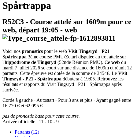
Spårtrappa
R52C3
- Course attelé sur 1609m pour ce
web, départ
19:05
-
web
Voici nos
pronostics
pour le web
Visit Tingsryd - P21 -
Spårtrappa
3ème course PMU/Zeturf disputée au trot attelé sur
l'
hippodrome de Tingsryd
(52nde Réunion PMU). Ce
web
du
mardi 7 juillet 2026 se court sur une distance de 1609m et réunit 12
partants. Cette épreuve est dotée de la somme de 3454€. Le
Visit
Tingsryd - P21 - Spårtrappa
débutera à 19:05. Retrouvez les
résultats et rapports du Visit Tingsryd - P21 - Spårtrappa après
l'arrivée.
Corde à gauche - Autostart - Pour 3 ans et plus - Ayant gagné entre
16.770 € et 62.095 €
pas de pronostic base pour cette course.
Arrivée officielle :
11
-
10
-
9
Partants (12)