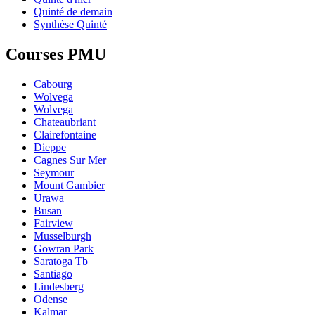
Quinté de demain
Synthèse Quinté
Courses PMU
Cabourg
Wolvega
Wolvega
Chateaubriant
Clairefontaine
Dieppe
Cagnes Sur Mer
Seymour
Mount Gambier
Urawa
Busan
Fairview
Musselburgh
Gowran Park
Saratoga Tb
Santiago
Lindesberg
Odense
Kalmar