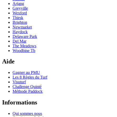
Arjang
Greyville
Wexford
Thirsk
Brighton
Newmarket
Haydock
Delaware Park
Del Mar
The Meadows
Woodbine Tb
Aide
Gagner au PMU
Les 8 Règles du Turf
Visuturf
Challenge Quinté
Méthode Paddock
Informations
Qui sommes nous