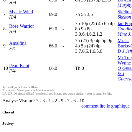
H/4
Murphy
Mystic Wind
Skelton
7
69.0
-
7
h
5
h
3,5
H/4
Skelton
7
p
10p
(25)
4
p
6
p
4
p
Ian Po
Rose Warrior
8
69.0
-
8
p
9
p
8
p
Candli
H/4
3,0,6,4,6,2,1,2
Mme J.
7
h
(25)
3
p
4
p
5
p
9
p
Mr. L.
Amalfina
9
66.0
-
4
p
5
p
(24)
4
p
Burke-
F/4
3,7,6,5,1,6,5,6
D J Jef
Mr Tob
Wynne
Pearl Knot
10
66.0
-
T
h
0
O Gree
F/4
& J
Guerrie
⊗ cheval portant des oeilllères
E1 chevaux faisant partie de la même écurie
DA, DP, D4 cheval déferré (antérieurs, postérieurs, des quatre pieds), • pour la première fois.
Analyse Visuturf:
5
-
3
-
1
-
2
-
9
-
7
-
6
-
10
comment lire le graphique
Cheval
Jockey