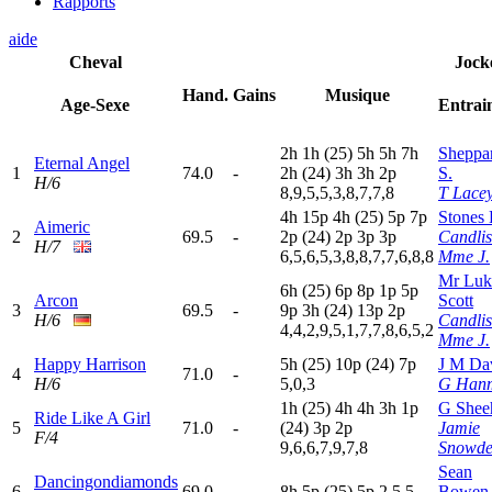
Rapports
aide
Cheval
Jock
Hand.
Gains
Musique
Age-Sexe
Entrai
2
h
1
h
(25)
5
h
5
h
7
h
Sheppa
Eternal Angel
1
74.0
-
2
h
(24)
3
h
3
h
2
p
S.
H/6
8,9,5,5,3,8,7,7,8
T Lace
4
h
15p
4
h
(25)
5
p
7
p
Stones 
Aimeric
2
69.5
-
2
p
(24)
2
p
3
p
3
p
Candli
H/7
6,5,6,5,3,8,8,7,7,6,8,8
Mme J.
Mr Luk
6
h
(25)
6
p
8
p
1
p
5
p
Arcon
Scott
3
69.5
-
9
p
3
h
(24)
13p
2
p
H/6
Candli
4,4,2,9,5,1,7,7,8,6,5,2
Mme J.
Happy Harrison
5
h
(25)
10p
(24)
7
p
J M Da
4
71.0
-
H/6
5,0,3
G Han
1
h
(25)
4
h
4
h
3
h
1
p
G Shee
Ride Like A Girl
5
71.0
-
(24)
3
p
2
p
Jamie
F/4
9,6,6,7,9,7,8
Snowd
Sean
Dancingondiamonds
6
69.0
-
8
h
5
p
(25)
5
p
2,5,5
Bowen