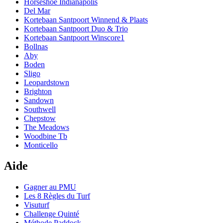
Horseshoe Indianapolis
Del Mar
Kortebaan Santpoort Winnend & Plaats
Kortebaan Santpoort Duo & Trio
Kortebaan Santpoort Winscore1
Bollnas
Aby
Boden
Sligo
Leopardstown
Brighton
Sandown
Southwell
Chepstow
The Meadows
Woodbine Tb
Monticello
Aide
Gagner au PMU
Les 8 Règles du Turf
Visuturf
Challenge Quinté
Méthode Paddock