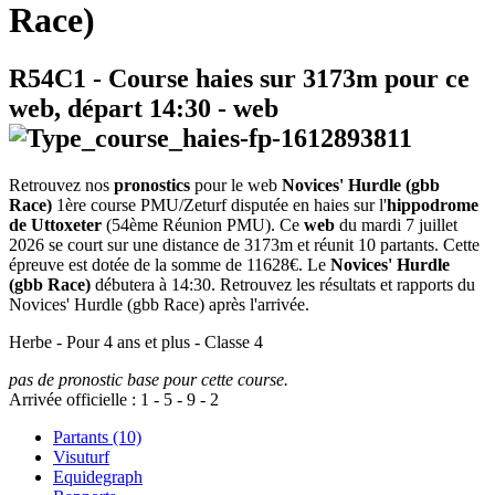
Race)
R54C1
- Course haies sur 3173m pour ce
web, départ
14:30
-
web
Retrouvez nos
pronostics
pour le web
Novices' Hurdle (gbb
Race)
1ère course PMU/Zeturf disputée en haies sur l'
hippodrome
de Uttoxeter
(54ème Réunion PMU). Ce
web
du mardi 7 juillet
2026 se court sur une distance de 3173m et réunit 10 partants. Cette
épreuve est dotée de la somme de 11628€. Le
Novices' Hurdle
(gbb Race)
débutera à 14:30. Retrouvez les résultats et rapports du
Novices' Hurdle (gbb Race) après l'arrivée.
Herbe - Pour 4 ans et plus - Classe 4
pas de pronostic base pour cette course.
Arrivée officielle :
1
-
5
-
9
-
2
Partants (10)
Visuturf
Equidegraph