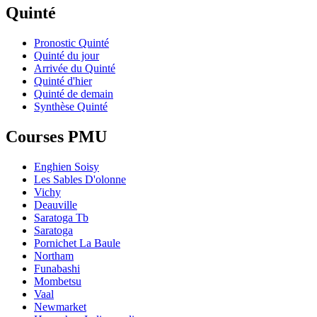
Quinté
Pronostic Quinté
Quinté du jour
Arrivée du Quinté
Quinté d'hier
Quinté de demain
Synthèse Quinté
Courses PMU
Enghien Soisy
Les Sables D'olonne
Vichy
Deauville
Saratoga Tb
Saratoga
Pornichet La Baule
Northam
Funabashi
Mombetsu
Vaal
Newmarket