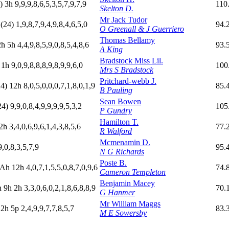
)
3
h
9,9,9,8,6,5,3,5,7,9,7,9
110
Skelton D.
Mr Jack Tudor
h
(24)
1,9,8,7,9,4,9,8,4,6,5,0
94.
O Greenall & J Guerriero
Thomas Bellamy
2
h
5
h
4,4,9,8,5,9,0,8,5,4,8,6
93.
A King
Bradstock Miss Lil.
1
h
9,0,9,8,8,8,9,8,9,9,6,0
100
Mrs S Bradstock
Pritchard-webb J.
24)
12h
8,0,5,0,0,0,7,1,8,0,1,9
85.
B Pauling
Sean Bowen
24)
9,9,0,8,4,9,9,9,9,5,3,2
105
P Gundry
Hamilton T.
2
h
3,4,0,6,9,6,1,4,3,8,5,6
77.
R Walford
Mcmenamin D.
9,0,8,3,5,7,9
95.
N G Richards
Poste B.
A
h
12h
4,0,7,1,5,5,0,8,7,0,9,6
74.
Cameron Templeton
Benjamin Macey
h
9
h
2
h
3,3,0,6,0,2,1,8,6,8,8,9
70.
G Hanmer
Mr William Maggs
2
h
5
p
2,4,9,9,7,7,8,5,7
83.
M E Sowersby