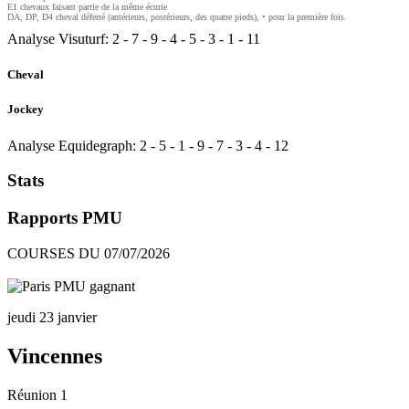
E1 chevaux faisant partie de la même écurie
DA, DP, D4 cheval déferré (antérieurs, postérieurs, des quatre pieds), • pour la première fois.
Analyse Visuturf:
2
-
7
-
9
-
4
-
5
-
3
-
1
-
11
Cheval
Jockey
Analyse Equidegraph:
2
-
5
-
1
-
9
-
7
-
3
-
4
-
12
Stats
Rapports PMU
COURSES DU 07/07/2026
jeudi 23 janvier
Vincennes
Réunion 1