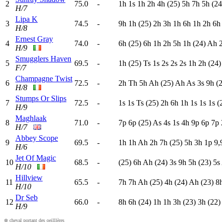
2
75.0
-
1
h
1
s
1
h
2
h
4
h
(25)
5
h
7
h
5
h
(24
H/7
Lipa K
3
74.5
-
9
h
1
h
(25)
2
h
3
h
1
h
6
h
1
h
2
h
6
H/8
Ernest Gray
4
74.0
-
6
h
(25)
6
h
1
h
2
h
5
h
1
h
(24)
A
h
H/9
Smugglers Haven
5
69.5
-
1
h
(25)
T
s
1
s
2
s
2
s
2
s
1
h
2
h
(24)
F/7
Champagne Twist
6
72.5
-
2
h
T
h
5
h
A
h
(25)
A
h
A
s
3
s
9
h
(
H/8
Stumps Or Slips
7
72.5
-
1
s
1
s
T
s
(25)
2
h
6
h
1
h
1
s
1
s
1
s
(
H/9
Maghlaak
8
71.0
-
7
p
6
p
(25)
A
s
4
s
1
s
4
h
9
p
6
p
7
p
H/7
Abbey Scope
9
69.5
-
1
h
1
h
A
h
2
h
7
h
(25)
5
h
3
h
1
p
9,
H/6
Jet Of Magic
10
68.5
-
(25)
6
h
A
h
(24)
3
s
9
h
5
h
(23)
5
s
H/10
Hillview
11
65.5
-
7
h
7
h
A
h
(25)
4
h
(24)
A
h
(23)
8
H/10
Dr Seb
12
66.0
-
8
h
6
h
(24)
1
h
1
h
3
h
(23)
3
h
(22)
H/9
⊗ cheval portant des oeilllères