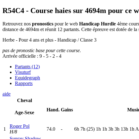
R54C4
- Course haies sur 4694m pour ce 
Retrouvez nos
pronostics
pour le web
Handicap Hurdle
4ème course
distance de 4694m et réunit 12 partants. Cette épreuve est dotée de
Herbe - Pour 4 ans et plus - Handicap / Classe 3
pas de pronostic base pour cette course.
Arrivée officielle :
9
-
5
-
2
-
4
Partants (12)
Visuturf
Equidegraph
Rapports
aide
Cheval
Hand.
Gains
Musi
Age-Sexe
Roger Pol
1
74.0
-
6
h
7
h
(25)
1
h
1
h
3
h
3
h
13h
1
h
A
H/8
Sunray Shadow