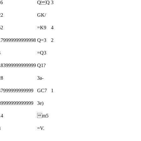
.6
QQ
3
22
GK/
52
=K9
4
.79999999999998
Q=3
2
4
=Q3
.83999999999999
Q1?
28
3a-
47999999999999
GC7
1
89999999999999
3e)
14
m5
3
=V.