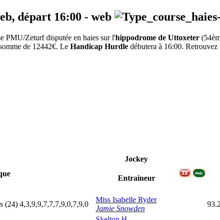
web, départ
16:00
-
web
 PMU/Zeturf disputée en haies sur l'
hippodrome de Uttoxeter
(54èm
 la somme de 12442€. Le
Handicap Hurdle
débutera à 16:00. Retrouvez l
Jockey
que
Entraineur
Miss Isabelle Ryder
s
(24)
4,3,9,9,7,7,7,9,0,7,9,0
93.
Jamie Snowden
Skelton H.