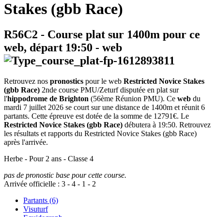
Stakes (gbb Race)
R56C2
- Course plat sur 1400m pour ce
web, départ
19:50
-
web
Retrouvez nos
pronostics
pour le web
Restricted Novice Stakes
(gbb Race)
2nde course PMU/Zeturf disputée en plat sur
l'
hippodrome de Brighton
(56ème Réunion PMU). Ce
web
du
mardi 7 juillet 2026 se court sur une distance de 1400m et réunit 6
partants. Cette épreuve est dotée de la somme de 12791€. Le
Restricted Novice Stakes (gbb Race)
débutera à 19:50. Retrouvez
les résultats et rapports du Restricted Novice Stakes (gbb Race)
après l'arrivée.
Herbe - Pour 2 ans - Classe 4
pas de pronostic base pour cette course.
Arrivée officielle :
3
-
4
-
1
-
2
Partants (6)
Visuturf