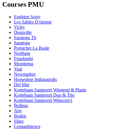
Courses PMU
Enghien Soisy
Les Sables D'olonne
Vichy
Deauville
Saratoga Tb
Saratoga
Pornichet La Baule
Northam
Funabashi
Mombetsu
Vaal
Newmarket
Horseshoe Indianapolis
Del Mar
Kortebaan Santpoort Winnend & Plaats
Kortebaan Santpoort Duo & Trio
Kortebaan Santpoort Winscore1
Bollnas
Aby
Boden
Sligo
Leopardstown