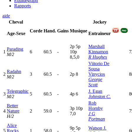
Equidegraph
Rapports
aide
Cheval
Jockey
Corde
Hand.
Gains
Musique
Age-Sexe
Entraineur
2
p
5
p
Marshall
Parading
1
6
60.5
-
10p
Kinnamon
7
M/2
8,5,0
R Hughes
Viitorio De
Sousa
Radahn
2
3
60.5
-
2
p
8
Vinycios
8
M/2
George
Scott
Telegraphic
J. Egan
3
5
60.5
-
4
p
6
8
M/2
Johnston C.
Rob
Better
3
p
10p
Hornby
4
Nature
2
59.0
-
7
7,0
J G
H/2
Portman
Alice
9
p
5
p
Watson J.
5
Rocks
1
58.0
-
6