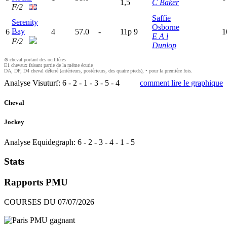
1,5
C Baker
F/2
Saffie
Serenity
Osborne
Bay
6
4
57.0
-
11p
9
1
E A l
F/2
Dunlop
⊗ cheval portant des oeilllères
E1 chevaux faisant partie de la même écurie
DA, DP, D4 cheval déferré (antérieurs, postérieurs, des quatre pieds), • pour la première fois.
Analyse Visuturf:
6
-
2
-
1
-
3
-
5
-
4
comment lire le graphique
Cheval
Jockey
Analyse Equidegraph:
6
-
2
-
3
-
4
-
1
-
5
Stats
Rapports PMU
COURSES DU 07/07/2026