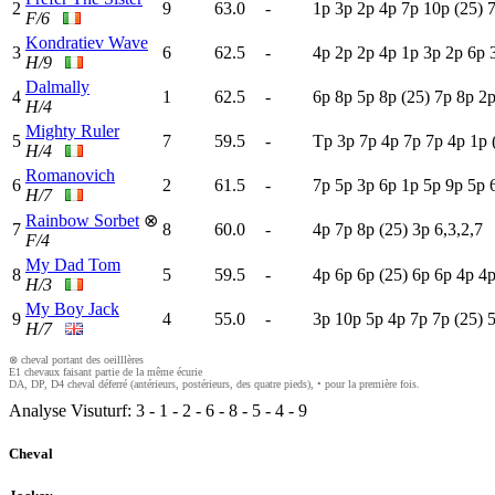
2
9
63.0
-
1
p
3
p
2
p
4
p
7
p
10p
(25)
F/6
Kondratiev Wave
3
6
62.5
-
4
p
2
p
2
p
4
p
1
p
3
p
2
p
6
p
H/9
Dalmally
4
1
62.5
-
6
p
8
p
5
p
8
p
(25)
7
p
8
p
2
H/4
Mighty Ruler
5
7
59.5
-
T
p
3
p
7
p
4
p
7
p
7
p
4
p
1
p
H/4
Romanovich
6
2
61.5
-
7
p
5
p
3
p
6
p
1
p
5
p
9
p
5
p
H/7
Rainbow Sorbet
⊗
7
8
60.0
-
4
p
7
p
8
p
(25)
3
p
6,3,2,7
F/4
My Dad Tom
8
5
59.5
-
4
p
6
p
6
p
(25)
6
p
6
p
4
p
4
H/3
My Boy Jack
9
4
55.0
-
3
p
10p
5
p
4
p
7
p
7
p
(25)
H/7
⊗ cheval portant des oeilllères
E1 chevaux faisant partie de la même écurie
DA, DP, D4 cheval déferré (antérieurs, postérieurs, des quatre pieds), • pour la première fois.
Analyse Visuturf:
3
-
1
-
2
-
6
-
8
-
5
-
4
-
9
Cheval