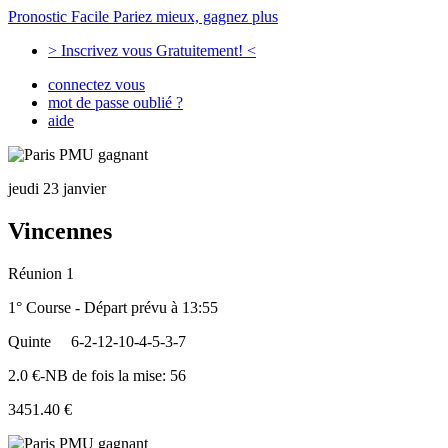
Pronostic Facile
Pariez mieux, gagnez plus
> Inscrivez vous Gratuitement! <
connectez vous
mot de passe oublié ?
aide
jeudi 23 janvier
Vincennes
Réunion 1
1° Course - Départ prévu à 13:55
Quinte
6-2-12-10-4-5-3-7
2.0 €-NB de fois la mise: 56
3451.40 €