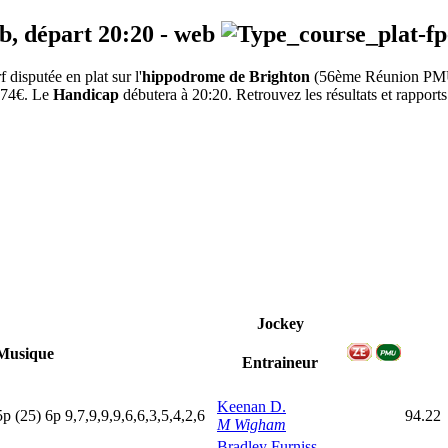
eb, départ
20:20
-
web
isputée en plat sur l'
hippodrome de Brighton
(56ème Réunion PM
7674€. Le
Handicap
débutera à 20:20. Retrouvez les résultats et rapports
Jockey
Musique
Entraineur
Keenan D.
5
p
(25)
6
p
9,7,9,9,9,6,6,3,5,4,2,6
94.22
M Wigham
Bradley Furniss