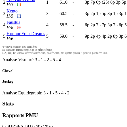
2
1
61.0
-
3
p
7
p
6
p
(25)
6
p
3
p
5
H/3
Kento
3
3
60.5
-
3
p
2
p
1
p
5
p
3
p
1
p
3
p
1
H/5
Faustus
4
4
58.5
-
6
p
2
p
7
p
7
p
3
p
7
p
6
p
5
H/8
Honour Your Dreams
5
5
59.0
-
9
p
2
p
4
p
4
p
2
p
8
p
3
p
6
H/6
⊗ cheval portant des oeilllères
E1 chevaux faisant partie de la même écurie
DA, DP, D4 cheval déferré (antérieurs, postérieurs, des quatre pieds), • pour la première fois.
Analyse Visuturf:
3
-
1
-
2
-
5
-
4
Cheval
Jockey
Analyse Equidegraph:
3
-
1
-
5
-
4
-
2
Stats
Rapports PMU
COURSES DU 07/07/2026