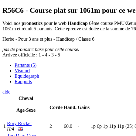
R56C6
- Course plat sur 1061m pour ce w
Voici nos
pronostics
pour le web
Handicap
6ème course PMU/Zeturf d
1061m et réunit 5 partants. Cette épreuve est dotée de la somme de 
Herbe - Pour 3 ans et plus - Handicap / Classe 6
pas de pronostic base pour cette course.
Arrivée officielle :
1
-
4
-
3
-
5
Partants (5)
Visuturf
Equidegraph
Rapports
aide
Cheval
Corde
Hand.
Gains
Age-Sexe
Rory Rocket
1
2
60.0
-
1
p
6
p
1
p
11p
11p
(25)
H/4
Too Darn Good