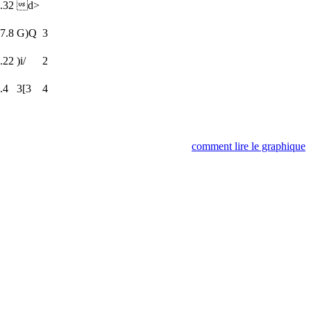
.32
d>
7.8
G)Q
3
.22
)i/
2
.4
3[3
4
comment lire le graphique