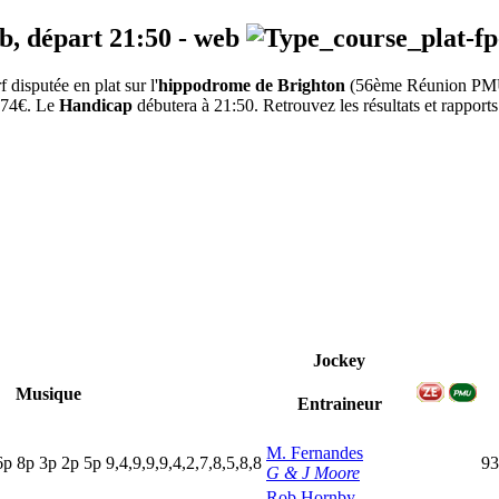
eb, départ
21:50
-
web
isputée en plat sur l'
hippodrome de Brighton
(56ème Réunion PM
7674€. Le
Handicap
débutera à 21:50. Retrouvez les résultats et rapports
Jockey
Musique
Entraineur
M. Fernandes
6
p
8
p
3
p
2
p
5
p
9,4,9,9,9,4,2,7,8,5,8,8
93
G & J Moore
Rob Hornby