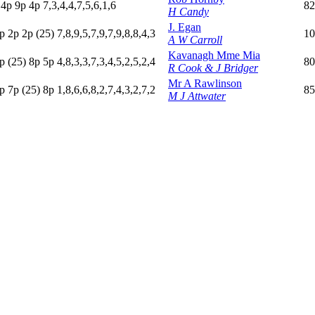
p
4
p
9
p
4
p
7,3,4,4,7,5,6,1,6
82
H Candy
J. Egan
p
2
p
2
p
(25)
7,8,9,5,7,9,7,9,8,8,4,3
10
A W Carroll
Kavanagh Mme Mia
p
(25)
8
p
5
p
4,8,3,3,7,3,4,5,2,5,2,4
80
R Cook & J Bridger
Mr A Rawlinson
p
7
p
(25)
8
p
1,8,6,6,8,2,7,4,3,2,7,2
85
M J Attwater